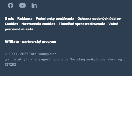
O nás
-
Reklama
-
Podmienky používania
-
Ochrana osobných údajov
-
Cookies
-
Nastavenia cookies
-
Finančné sprostredkovanie
-
Voľné
pracovné miesta
Affiliate - partnerský program
© 2009 - 2023 TotalMoney s.r.o.
(samostatný finančný agent, povolenie Národnej banky Slovenska - reg. č.
127292)