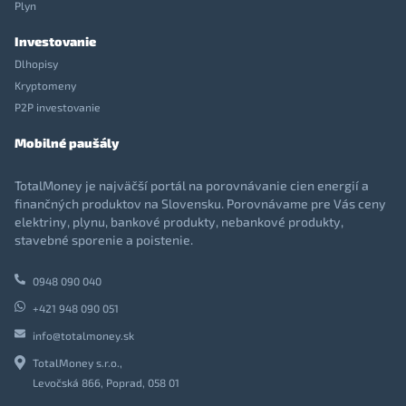
Plyn
Investovanie
Dlhopisy
Kryptomeny
P2P investovanie
Mobilné paušály
TotalMoney je najväčší portál na porovnávanie cien energií a
finančných produktov na Slovensku. Porovnávame pre Vás ceny
elektriny, plynu, bankové produkty, nebankové produkty,
stavebné sporenie a poistenie.
0948 090 040
+421 948 090 051
info@totalmoney.sk
TotalMoney s.r.o.,
Levočská 866, Poprad, 058 01