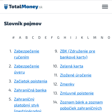
Preskočiť na obsah
Slovník pojmov
#
A
B
C
D
E
F
G
H
I
J
K
L
M
N
O
Zabezpečenie
ZBK (Združenie pre
ručením
bankové karty)
Zabezpečenie
Zelená karta
úveru
Zložené úročenie
Začiatok poistenia
Zmenky
Zahraničná banka
Zmluvné poistenie
Zahraničný
Zoznam bánk a zoznam
platobný styk
pobočiek zahraničných
(medzinárodný