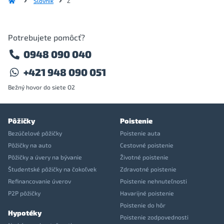
Slovník
Z
Potrebujete pomôcť?
0948 090 040
+421 948 090 051
Bežný hovor do siete O2
Pôžičky
Poistenie
Bezúčelové pôžičky
Poistenie auta
Pôžičky na auto
Cestovné poistenie
Pôžičky a úvery na bývanie
Životné poistenie
Študentské pôžičky na čokoľvek
Zdravotné poistenie
Refinancovanie úverov
Poistenie nehnuteľnosti
P2P pôžičky
Havarijné poistenie
Poistenie do hôr
Hypotéky
Poistenie zodpovednosti