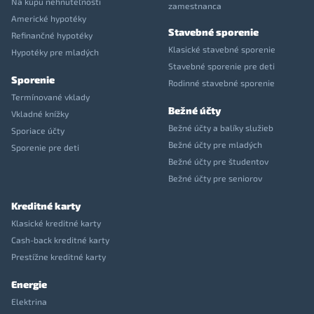
Na kúpu nehnuteľnosti
zamestnanca
Americké hypotéky
Stavebné sporenie
Refinančné hypotéky
Klasické stavebné sporenie
Hypotéky pre mladých
Stavebné sporenie pre deti
Sporenie
Rodinné stavebné sporenie
Termínované vklady
Bežné účty
Vkladné knížky
Bežné účty a balíky služieb
Sporiace účty
Bežné účty pre mladých
Sporenie pre deti
Bežné účty pre študentov
Bežné účty pre seniorov
Kreditné karty
Klasické kreditné karty
Cash-back kreditné karty
Prestížne kreditné karty
Energie
Elektrina