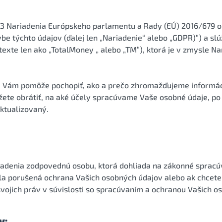
13 Nariadenia Európskeho parlamentu a Rady (EÚ) 2016/679 o 
 týchto údajov (ďalej len „Nariadenie“ alebo „GDPR)“) a slú
 texte len ako „TotalMoney „ alebo „TM“), ktorá je v zmysle N
rá Vám pomôže pochopiť, ako a prečo zhromažďujeme informác
žete obrátiť, na aké účely spracúvame Vaše osobné údaje, p
ktualizovaný.
riadenia zodpovednú osobu, ktorá dohliada na zákonné sprac
bola porušená ochrana Vašich osobných údajov alebo ak chcete
svojich práv v súvislosti so spracúvaním a ochranou Vašich o
y: