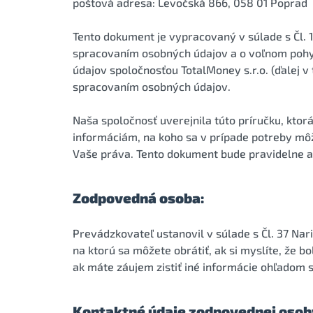
poštová adresa: Levočská 866, 058 01 Poprad
Tento dokument je vypracovaný v súlade s Čl. 
spracovaním osobných údajov a o voľnom pohybe
údajov spoločnosťou TotalMoney s.r.o. (ďalej v
spracovaním osobných údajov.
Naša spoločnosť uverejnila túto príručku, kto
informáciám, na koho sa v prípade potreby mô
Vaše práva. Tento dokument bude pravidelne a
Zodpovedná osoba:
Prevádzkovateľ ustanovil v súlade s Čl. 37 Na
na ktorú sa môžete obrátiť, ak si myslíte, že 
ak máte záujem zistiť iné informácie ohľadom 
Kontaktné údaje zodpovednej osob