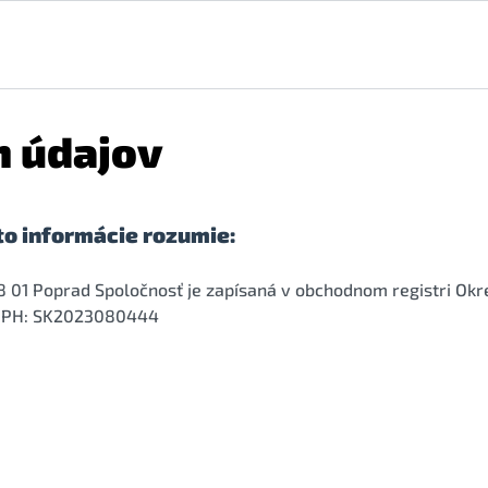
 údajov
to informácie rozumie:
 01 Poprad Spoločnosť je zapísaná v obchodnom registri Okres
Č DPH: SK2023080444