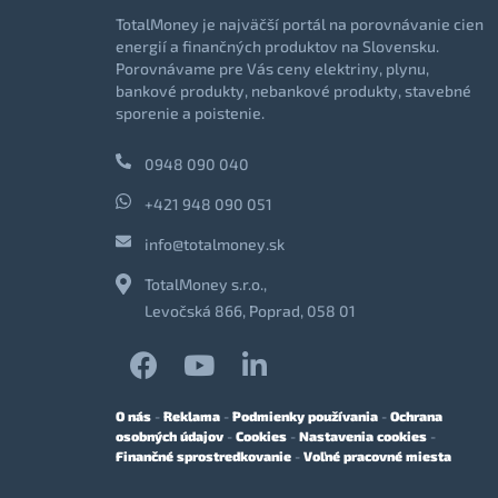
TotalMoney je najväčší portál na porovnávanie cien
energií a finančných produktov na Slovensku.
Porovnávame pre Vás ceny elektriny, plynu,
bankové produkty, nebankové produkty, stavebné
sporenie a poistenie.
0948 090 040
+421 948 090 051
info@totalmoney.sk
TotalMoney s.r.o.,
Levočská 866, Poprad, 058 01
O nás
-
Reklama
-
Podmienky používania
-
Ochrana
osobných údajov
-
Cookies
-
Nastavenia cookies
-
Finančné sprostredkovanie
-
Voľné pracovné miesta