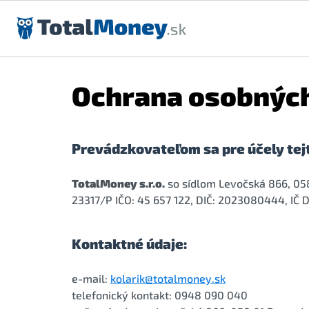
Preskočiť na obsah
Ochrana osobných
Prevádzkovateľom sa pre účely tej
TotalMoney s.r.o.
so sídlom Levočská 866, 058
23317/P IČO: 45 657 122, DIČ: 2023080444, I
Kontaktné údaje:
e-mail:
kolarik@totalmoney.sk
telefonický kontakt: 0948 090 040