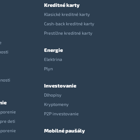
Kreditné karty
Klasické kreditné karty
Cash-back kreditné karty
Prestížne kreditné karty
e
Energie
nosti
Elektrina
e
Plyn
nosti
Investovanie
Dlhopisy
nie
Kryptomeny
sporenie
P2P investovanie
pre deti
Mobilné paušály
sporenie