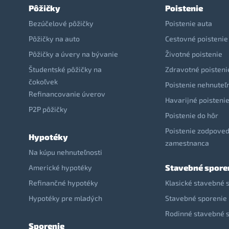
Pôžičky
Poistenie
Bezúčelové pôžičky
Poistenie auta
Pôžičky na auto
Cestovné poistenie
Pôžičky a úvery na bývanie
Životné poistenie
Študentské pôžičky na
Zdravotné poisteni
čokoľvek
Poistenie nehnuteľ
Refinancovanie úverov
Havarijné poisteni
P2P pôžičky
Poistenie do hôr
Poistenie zodpoved
Hypotéky
zamestnanca
Na kúpu nehnuteľnosti
Stavebné spore
Americké hypotéky
Refinančné hypotéky
Klasické stavebné 
Hypotéky pre mladých
Stavebné sporenie 
Rodinné stavebné 
Sporenie