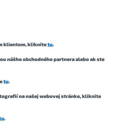
m klientom, kliknite
tu
.
bou nášho obchodného partnera alebo ak ste
te
tu
.
ografií na našej webovej stránke, kliknite
tu
.