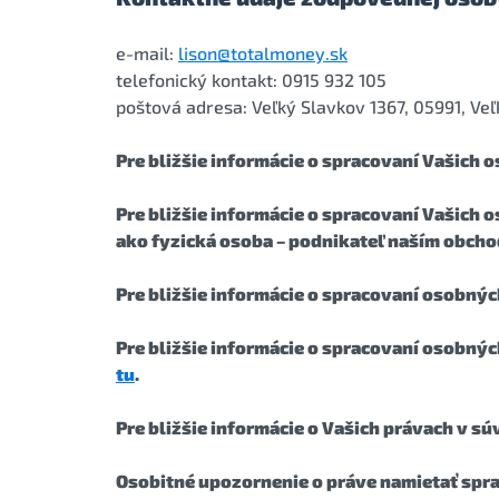
e-mail:
lison@totalmoney.sk
telefonický kontakt: 0915 932 105
poštová adresa: Veľký Slavkov 1367, 05991, Ve
Pre bližšie informácie o spracovaní Vašich 
Pre bližšie informácie o spracovaní Vašich
ako fyzická osoba – podnikateľ naším obch
Pre bližšie informácie o spracovaní osobný
Pre bližšie informácie o spracovaní osobnýc
tu
.
Pre bližšie informácie o Vašich právach v s
Osobitné upozornenie o práve namietať spr