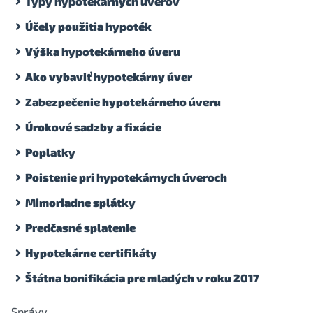
Typy hypotekárnych úverov
Účely použitia hypoték
Výška hypotekárneho úveru
Ako vybaviť hypotekárny úver
Zabezpečenie hypotekárneho úveru
Úrokové sadzby a fixácie
Poplatky
Poistenie pri hypotekárnych úveroch
Mimoriadne splátky
Predčasné splatenie
Hypotekárne certifikáty
Štátna bonifikácia pre mladých v roku 2017
Správy