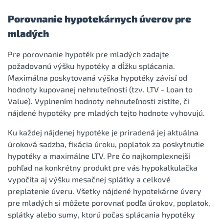
Porovnanie hypotekárnych úverov pre
mladých
Pre porovnanie hypoték pre mladých zadajte
požadovanú výšku hypotéky a dĺžku splácania.
Maximálna poskytovaná výška hypotéky závisí od
hodnoty kupovanej nehnuteľnosti (tzv. LTV - Loan to
Value). Vyplnením hodnoty nehnuteľnosti zistíte, či
nájdené hypotéky pre mladých tejto hodnote vyhovujú.
Ku každej nájdenej hypotéke je priradená jej aktuálna
úroková sadzba, fixácia úroku, poplatok za poskytnutie
hypotéky a maximálne LTV. Pre čo najkomplexnejší
pohľad na konkrétny produkt pre vás hypokalkulačka
vypočíta aj výšku mesačnej splátky a celkové
preplatenie úveru. Všetky nájdené hypotekárne úvery
pre mladých si môžete porovnať podľa úrokov, poplatok,
splátky alebo sumy, ktorú počas splácania hypotéky