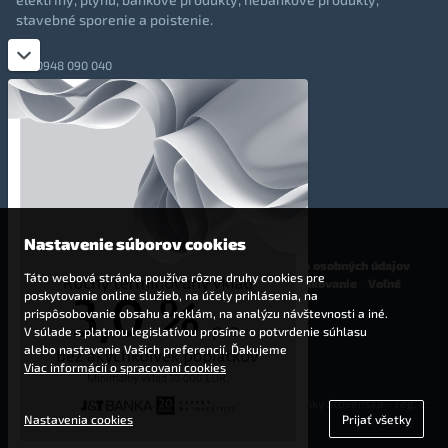
stavebné sporenie a poistenie.
0948 090 040
+421 948 090 051
info@totalmoney.sk
TotalMoney s.r.o.,
Levočská 866, Poprad, 058 01
Nastavenie súborov cookies
O nás
-
Reklama
-
Podmienky používania
-
Ochrana osobných údajov
-
Táto webová stránka používa rôzne druhy cookies pre
Cookies
-
Nastavenia cookies
-
Finančné sprostredkovanie
-
Voľné
poskytovanie online služieb, na účely prihlásenia, na
pracovné miesta
prispôsobovanie obsahu a reklám, na analýzu návštevnosti a iné.
V súlade s platnou legislatívou prosíme o potvrdenie súhlasu
Affiliate - partnerský program
alebo nastavenie Vašich preferencií. Ďakujeme
Viac informácií o spracovaní cookies
© 2009 - 2023 TotalMoney s.r.o.
(samostatný finančný agent, povolenie Národnej banky Slovenska - reg. č.
Nastavenia cookies
Prijať všetky
127292)