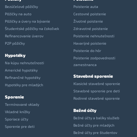
Bezúčelové pôžičky
Poistenie auta
Pôžičky na auto
Cestovné poistenie
Pôžičky a úvery na bývanie
Životné poistenie
Študentské pôžičky na čokoľvek
Zdravotné poistenie
Refinancovanie úverov
Poistenie nehnuteľnosti
P2P pôžičky
Havarijné poistenie
Poistenie do hôr
Hypotéky
Poistenie zodpovednosti
Na kúpu nehnuteľnosti
zamestnanca
Americké hypotéky
Stavebné sporenie
Refinančné hypotéky
Klasické stavebné sporenie
Hypotéky pre mladých
Stavebné sporenie pre deti
Sporenie
Rodinné stavebné sporenie
Termínované vklady
Bežné účty
Vkladné knížky
Bežné účty a balíky služieb
Sporiace účty
Bežné účty pre mladých
Sporenie pre deti
Bežné účty pre študentov