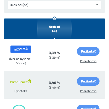
Úrok od
(do)
Požiadať
3,39 %
(3,39 %)
Úver na bývanie -
Podrobnosti
účelový
Požiadať
3,40 %
(3,40 %)
Hypotéka
Podrobnosti
Požiadať