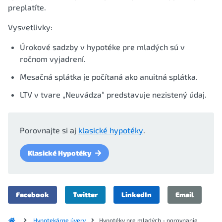
preplatíte.
Vysvetlivky:
Úrokové sadzby v hypotéke pre mladých sú v
ročnom vyjadrení.
Mesačná splátka je počítaná ako anuitná splátka.
LTV v tvare „Neuvádza“ predstavuje nezistený údaj.
Porovnajte si aj
klasické hypotéky
.
Klasické Hypotéky
Facebook
Twitter
LinkedIn
Email
Hypotekárne úvery
Hypotéky pre mladých - porovnanie