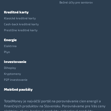
Bežné účty pre seniorov
Kreditné karty
Klasické kreditné karty
Cash-back kreditné karty
Prestížne kreditné karty
Energie
Elektrina
Plyn
Investovanie
Dlhopisy
Kryptomeny
P2P investovanie
Mobilné paušály
TotalMoney je najväčší portál na porovnávanie cien energií a
finančných produktov na Slovensku. Porovnávame pre Vás ceny
elektriny, plynu, bankové produkty, nebankové produkty,