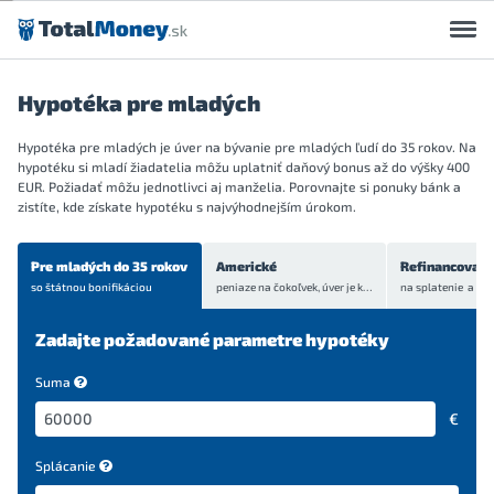
Preskočiť na obsah
Hypotéka pre mladých
Hypotéka pre mladých je úver na bývanie pre mladých ľudí do 35 rokov. Na
hypotéku si mladí žiadatelia môžu uplatniť daňový bonus až do výšky 400
EUR. Požiadať môžu jednotlivci aj manželia. Porovnajte si ponuky bánk a
zistíte, kde získate hypotéku s najvýhodnejším úrokom.
Pre mladých do 35 rokov
Americké
Refinancovani
so štátnou bonifikáciou
peniaze na čokoľvek, úver je
krytý bytom alebo domom
Zadajte požadované parametre hypotéky
Suma
€
Splácanie