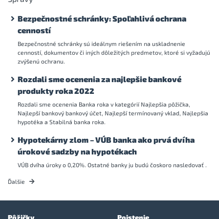
Bezpečnostné schránky: Spoľahlivá ochrana
cenností
Bezpečnostné schránky sú ideálnym riešením na uskladnenie
cenností, dokumentov či iných dôležitých predmetov, ktoré si vyžadujú
zvýšenú ochranu.
Rozdali sme ocenenia za najlepšie bankové
produkty roka 2022
Rozdali sme ocenenia Banka roka v kategórií Najlepšia pôžička,
Najlepší bankový bankový účet, Najlepší termínovaný vklad, Najlepšia
hypotéka a Stabilná banka roka.
Hypotekárny zlom – VÚB banka ako prvá dvíha
úrokové sadzby na hypotékach
VÚB dvíha úroky o 0,20%. Ostatné banky ju budú čoskoro nasledovať .
Ďalšie
Pôžičky
Poistenie