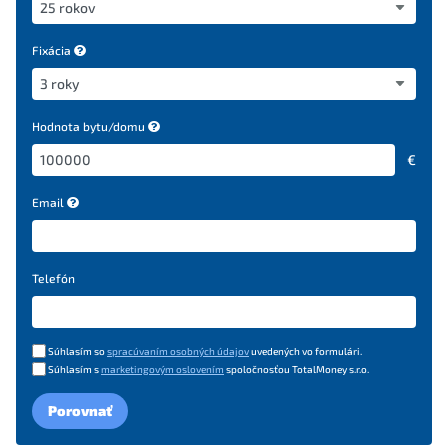
Fixácia
Hodnota bytu/domu
€
Email
Telefón
Súhlasím so
spracúvaním osobných údajov
uvedených vo formulári.
Súhlasím s
marketingovým oslovením
spoločnosťou TotalMoney s.r.o.
Porovnať