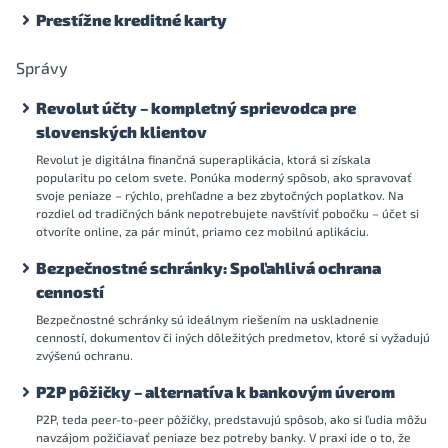
Prestížne kreditné karty
Správy
Revolut účty – kompletný sprievodca pre
slovenských klientov
Revolut je digitálna finančná superaplikácia, ktorá si získala
popularitu po celom svete. Ponúka moderný spôsob, ako spravovať
svoje peniaze – rýchlo, prehľadne a bez zbytočných poplatkov. Na
rozdiel od tradičných bánk nepotrebujete navštíviť pobočku – účet si
otvoríte online, za pár minút, priamo cez mobilnú aplikáciu.
Bezpečnostné schránky: Spoľahlivá ochrana
cenností
Bezpečnostné schránky sú ideálnym riešením na uskladnenie
cenností, dokumentov či iných dôležitých predmetov, ktoré si vyžadujú
zvýšenú ochranu.
P2P pôžičky – alternatíva k bankovým úverom
P2P, teda peer-to-peer pôžičky, predstavujú spôsob, ako si ľudia môžu
navzájom požičiavať peniaze bez potreby banky. V praxi ide o to, že