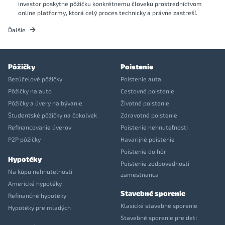
investor poskytne pôžičku konkrétnemu človeku prostredníctvom
online platformy, ktorá celý proces technicky a právne zastreší.
Ďalšie
Pôžičky
Poistenie
Bezúčelové pôžičky
Poistenie auta
Pôžičky na auto
Cestovné poistenie
Pôžičky a úvery na bývanie
Životné poistenie
Študentské pôžičky na čokoľvek
Zdravotné poistenie
Refinancovanie úverov
Poistenie nehnuteľnosti
P2P pôžičky
Havarijné poistenie
Poistenie do hôr
Hypotéky
Poistenie zodpovednosti
Na kúpu nehnuteľnosti
zamestnanca
Americké hypotéky
Stavebné sporenie
Refinančné hypotéky
Klasické stavebné sporenie
Hypotéky pre mladých
Stavebné sporenie pre deti