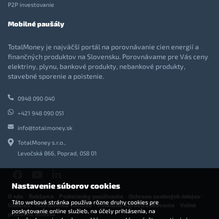
P2P investovanie
Mobilné paušály
TotalMoney je najväčší portál na porovnávanie cien energií a
finančných produktov na Slovensku. Porovnávame pre Vás ceny
elektriny, plynu, bankové produkty, nebankové produkty,
stavebné sporenie a poistenie.
0948 090 040
+421 948 090 051
info@totalmoney.sk
TotalMoney s.r.o.,
Levočská 866, Poprad, 058 01
Nastavenie súborov cookies
O nás
-
Reklama
-
Podmienky používania
-
Ochrana osobných údajov
-
Táto webová stránka používa rôzne druhy cookies pre
Cookies
-
Nastavenia cookies
-
Finančné sprostredkovanie
-
Voľné
poskytovanie online služieb, na účely prihlásenia, na
pracovné miesta