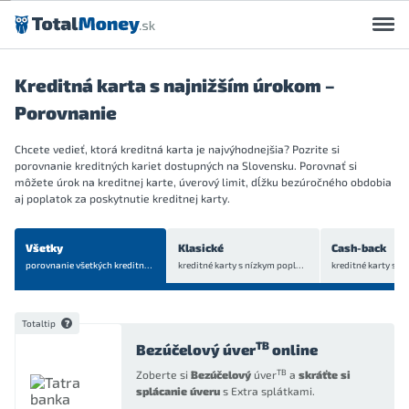
Preskočiť na obsah
Kreditná karta s najnižším úrokom –
Porovnanie
Chcete vedieť, ktorá kreditná karta je najvýhodnejšia? Pozrite si
porovnanie kreditných kariet dostupných na Slovensku. Porovnať si
môžete úrok na kreditnej karte, úverový limit, dĺžku bezúročného obdobia
aj poplatok za poskytnutie kreditnej karty.
Všetky
Klasické
Cash-back
porovnanie všetkých
kreditných kariet
kreditné karty s nízkym poplatkom
Totaltip
TB
Bezúčelový úver
online
TB
Zoberte si
Bezúčelový
úver
a
skráťte si
splácanie úveru
s Extra splátkami.