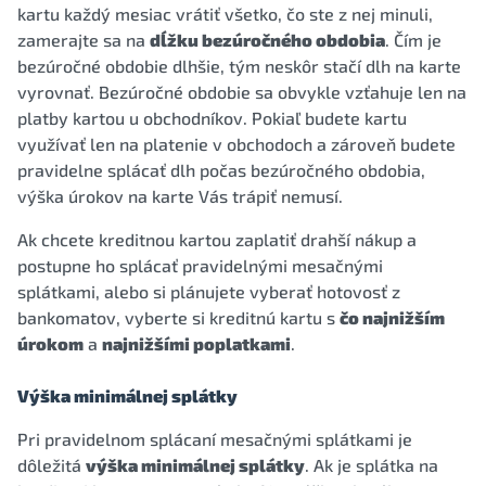
kartu každý mesiac vrátiť všetko, čo ste z nej minuli,
zamerajte sa na
dĺžku bezúročného obdobia
. Čím je
bezúročné obdobie dlhšie, tým neskôr stačí dlh na karte
vyrovnať. Bezúročné obdobie sa obvykle vzťahuje len na
platby kartou u obchodníkov. Pokiaľ budete kartu
využívať len na platenie v obchodoch a zároveň budete
pravidelne splácať dlh počas bezúročného obdobia,
výška úrokov na karte Vás trápiť nemusí.
Ak chcete kreditnou kartou zaplatiť drahší nákup a
postupne ho splácať pravidelnými mesačnými
splátkami, alebo si plánujete vyberať hotovosť z
bankomatov, vyberte si kreditnú kartu s
čo najnižším
úrokom
a
najnižšími poplatkami
.
Výška minimálnej splátky
Pri pravidelnom splácaní mesačnými splátkami je
dôležitá
výška minimálnej splátky
. Ak je splátka na