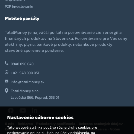
P2P investovanie
Mobilné paušály
TotalMoney je najväčší portál na porovnávanie cien energií a
finančných produktov na Slovensku. Porovnávame pre Vás ceny
elektriny, plynu, bankové produkty, nebankové produkty,
stavebné sporenie a poistenie.
0948 090 040
+421 948 090 051
info@totalmoney.sk
TotalMoney s.r.o.,
Levočská 866, Poprad, 058 01
Nastavenie súborov cookies
O nás
-
Reklama
-
Podmienky používania
-
Ochrana osobných údajov
-
Táto webová stránka používa rôzne druhy cookies pre
Cookies
-
Nastavenia cookies
-
Finančné sprostredkovanie
-
Voľné
poskytovanie online služieb, na účely prihlásenia, na