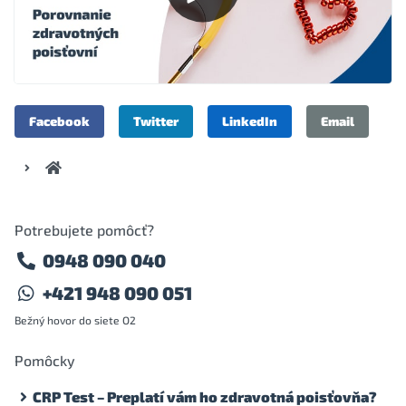
Facebook
Twitter
LinkedIn
Email
Potrebujete pomôcť?
0948 090 040
+421 948 090 051
Bežný hovor do siete O2
Pomôcky
CRP Test – Preplatí vám ho zdravotná poisťovňa?