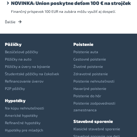
NOVINKA: Union poskytne deťom 100 € na strojček
Finančný príspevok 100 EUR na zubára môžu využiť aj dospelí.
Ďalšie
Pôžičky
Poistenie
Bezúčelové pôžičky
Poistenie auta
Pôžičky na auto
Cestovné poistenie
Pôžičky a úvery na bývanie
Životné poistenie
Študentské pôžičky na čokoľvek
Zdravotné poistenie
Refinancovanie úverov
Poistenie nehnuteľnosti
P2P pôžičky
Havarijné poistenie
Poistenie do hôr
Hypotéky
Poistenie zodpovednosti
Na kúpu nehnuteľnosti
zamestnanca
Americké hypotéky
Stavebné sporenie
Refinančné hypotéky
Klasické stavebné sporenie
Hypotéky pre mladých
Stavebné sporenie pre deti