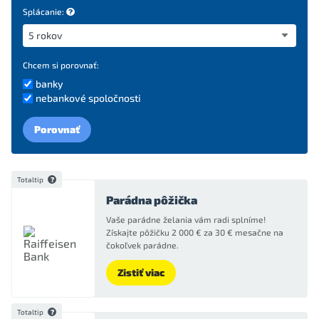
Splácanie:
Chcem si porovnať:
banky
nebankové spoločnosti
Porovnať
Totaltip
Parádna pôžička
Vaše parádne želania vám radi splníme!
Získajte pôžičku 2 000 € za 30 € mesačne na
čokoľvek parádne.
Zistiť viac
Totaltip