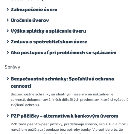
Zabezpečenie úveru
Úročenie úverov
Výška splátky a splácanie úveru
Zmluva o spotrebiteľskom úvere
Ako postupovať pri problémoch so splácaním
Správy
Bezpečnostné schránky: Spoľahlivá ochrana
cenností
Bezpečnostné schránky sú ideálnym riešením na uskladnenie
cenností, dokumentov či iných dôležitých predmetov, ktoré si vyžadujú
zvýšenú ochranu.
P2P pôžičky – alternatíva k bankovým úverom
P2P, teda peer-to-peer pôžičky, predstavujú spôsob, ako si ľudia môžu
navzájom požičiavať peniaze bez potreby banky. V praxi ide o to, že