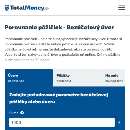
Preskočiť na obsah
Porovnanie pôžičiek - Bezúčelový úver
Porovnanie pôžičiek – nájdite si najvýhodnejší bezúčelový úver. Urobte si
porovnanie úverov a získate online pôžičku s nízkym úrokom. Vďaka
pôžičke na čokoľvek nemusíte dokladovať, ako ste peniaze použili.
Vyberte si ten najvýhodnejší úver a požiadajte oň online. Online pôžička
bude posúdená do 24 hodín.
Úvery
Pôžičky
Na auto
na čokoľvek
bezúčelové
nové
jazdené
Zadajte požadované parametre bezúčelovej
pôžičky alebo úveru
Suma:
€