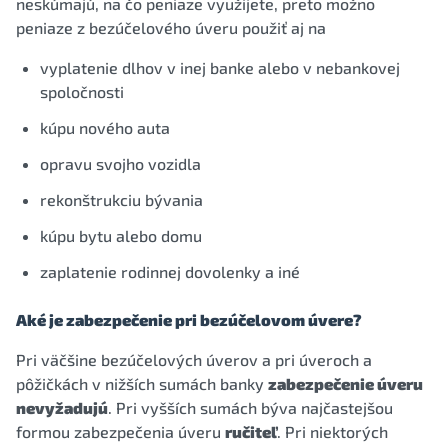
neskúmajú, na čo peniaze využijete, preto možno
peniaze z bezúčelového úveru použiť aj na
vyplatenie dlhov v inej banke alebo v nebankovej
spoločnosti
kúpu nového auta
opravu svojho vozidla
rekonštrukciu bývania
kúpu bytu alebo domu
zaplatenie rodinnej dovolenky a iné
Aké je zabezpečenie pri bezúčelovom úvere?
Pri väčšine bezúčelových úverov a pri úveroch a
pôžičkách v nižších sumách banky
zabezpečenie úveru
nevyžadujú
. Pri vyšších sumách býva najčastejšou
formou zabezpečenia úveru
ručiteľ
. Pri niektorých