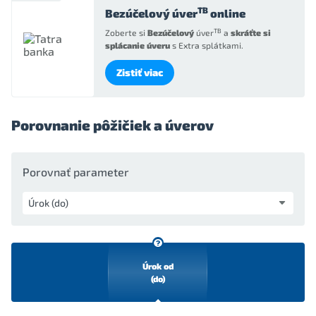
TB
Bezúčelový úver
online
TB
Zoberte si
Bezúčelový
úver
a
skráťte si
splácanie úveru
s Extra splátkami.
Zistiť viac
Porovnanie pôžičiek a úverov
Porovnať parameter
Úrok od
(do)