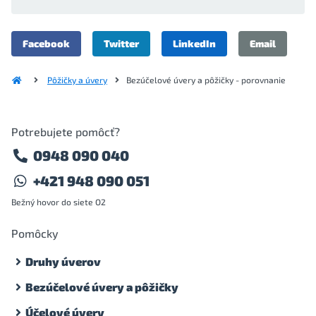
Facebook
Twitter
LinkedIn
Email
Pôžičky a úvery
Bezúčelové úvery a pôžičky - porovnanie
Potrebujete pomôcť?
0948 090 040
+421 948 090 051
Bežný hovor do siete O2
Pomôcky
Druhy úverov
Bezúčelové úvery a pôžičky
Účelové úvery