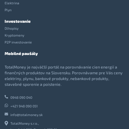
Elektrina
Plyn
Investovanie
Dlhopisy
Kryptomeny
P2P investovanie
Mobilné paušály
TotalMoney je najväčší portál na porovnávanie cien energií a
finančných produktov na Slovensku. Porovnávame pre Vás ceny
elektriny, plynu, bankové produkty, nebankové produkty,
stavebné sporenie a poistenie.
0948 090 040
+421 948 090 051
info@totalmoney.sk
TotalMoney s.r.o.,