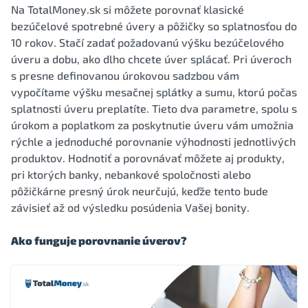
Na TotalMoney.sk si môžete porovnať klasické
bezúčelové spotrebné úvery a pôžičky so splatnosťou do
10 rokov. Stačí zadať požadovanú výšku bezúčelového
úveru a dobu, ako dlho chcete úver splácať. Pri úveroch
s presne definovanou úrokovou sadzbou vám
vypočítame výšku mesačnej splátky a sumu, ktorú počas
splatnosti úveru preplatíte. Tieto dva parametre, spolu s
úrokom a poplatkom za poskytnutie úveru vám umožnia
rýchle a jednoduché porovnanie výhodnosti jednotlivých
produktov. Hodnotiť a porovnávať môžete aj produkty,
pri ktorých banky, nebankové spoločnosti alebo
pôžičkárne presný úrok neurčujú, keďže tento bude
závisieť až od výsledku posúdenia Vašej bonity.
Ako funguje porovnanie úverov?