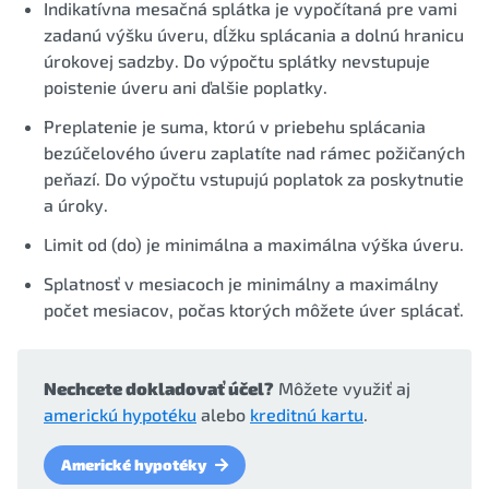
Indikatívna mesačná splátka je vypočítaná pre vami
zadanú výšku úveru, dĺžku splácania a dolnú hranicu
úrokovej sadzby. Do výpočtu splátky nevstupuje
poistenie úveru ani ďalšie poplatky.
Preplatenie je suma, ktorú v priebehu splácania
bezúčelového úveru zaplatíte nad rámec požičaných
peňazí. Do výpočtu vstupujú poplatok za poskytnutie
a úroky.
Limit od (do) je minimálna a maximálna výška úveru.
Splatnosť v mesiacoch je minimálny a maximálny
počet mesiacov, počas ktorých môžete úver splácať.
Nechcete dokladovať účel?
Môžete využiť aj
americkú hypotéku
alebo
kreditnú kartu
.
Americké hypotéky