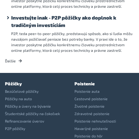
investor poskytne pôžičku konkrétnemu človeku prostredníctvom
online platformy, ktorá celý proces technicky a právne zastreší.
Investujte inak - P2P pôžičky ako doplnok k
tradičným investíciám
P2P, teda peer-to-peer pôžičky, predstavujú spôsob, ako si ľudia môžu
navzájom požičiavať peniaze bez potreby banky. V praxi ide o to, že
investor poskytne pôžičku konkrétnemu človeku prostredníctvom
online platformy, ktorá celý proces technicky a právne zastreší.
Ďalšie
Pôžičky
Poistenie
Bezúčelové pôžičky
Poistenie auta
Pôžičky na auto
Cestovné poistenie
Pôžičky a úvery na bývanie
Životné poistenie
Študentské pôžičky na čokoľvek
Zdravotné poistenie
Refinancovanie úverov
Poistenie nehnuteľnosti
P2P pôžičky
Havarijné poistenie
Poistenie do hôr