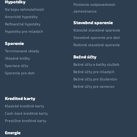
Hypotéky
Poistenie zodpovednosti
Na kúpu nehnuteľnosti
zamestnanca
Americké hypotéky
Stavebné sporenie
Refinančné hypotéky
Klasické stavebné sporenie
Hypotéky pre mladých
Stavebné sporenie pre deti
Sporenie
Rodinné stavebné sporenie
Termínované vklady
Bežné účty
Vkladné knížky
Bežné účty a balíky služieb
Sporiace účty
Bežné účty pre mladých
Sporenie pre deti
Bežné účty pre študentov
Bežné účty pre seniorov
Kreditné karty
Klasické kreditné karty
Cash-back kreditné karty
Prestížne kreditné karty
Energie