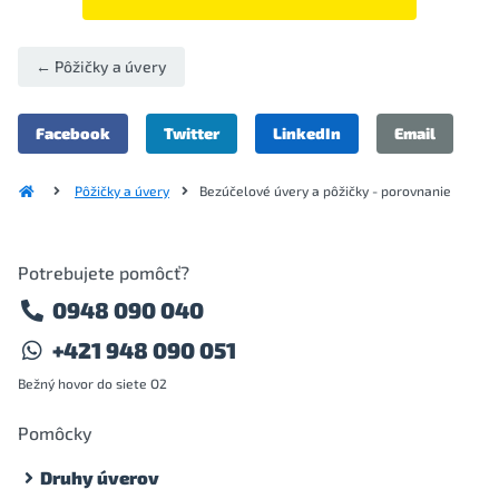
← Pôžičky a úvery
Facebook
Twitter
LinkedIn
Email
Pôžičky a úvery
Bezúčelové úvery a pôžičky - porovnanie
Potrebujete pomôcť?
0948 090 040
+421 948 090 051
Bežný hovor do siete O2
Pomôcky
Druhy úverov