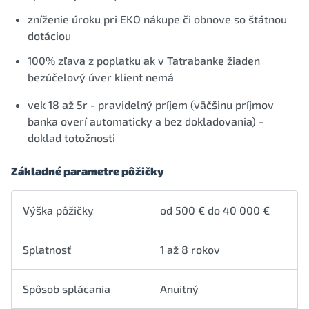
zníženie úroku pri EKO nákupe či obnove so štátnou
dotáciou
100% zľava z poplatku ak v Tatrabanke žiaden
bezúčelový úver klient nemá
vek 18 až 5r - pravidelný príjem (väčšinu príjmov
banka overí automaticky a bez dokladovania) -
doklad totožnosti
Základné parametre pôžičky
Výška pôžičky
od 500 € do 40 000 €
Splatnosť
1 až 8 rokov
Spôsob splácania
Anuitný