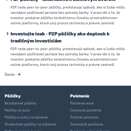
P2P, teda peer-to-peer pôžičky, predstavujú spôsob, ako si ľudia môžu
navzájom požičiavať peniaze bez potreby banky. V praxi ide o to, že
investor poskytne pôžičku konkrétnemu človeku prostredníctvom
online platformy, ktorá celý proces technicky a právne zastreší.
Investujte inak - P2P pôžičky ako doplnok k
tradičným investíciám
P2P, teda peer-to-peer pôžičky, predstavujú spôsob, ako si ľudia môžu
navzájom požičiavať peniaze bez potreby banky. V praxi ide o to, že
investor poskytne pôžičku konkrétnemu človeku prostredníctvom
online platformy, ktorá celý proces technicky a právne zastreší.
Ďalšie
Pôžičky
Poistenie
Bezúčelové pôžičky
Poistenie auta
Pôžičky na auto
Cestovné poistenie
Pôžičky a úvery na bývanie
Životné poistenie
Študentské pôžičky na čokoľvek
Zdravotné poistenie