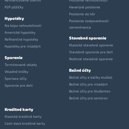
Refinancovanie úverov
Poistenie nehnuteľnosti
P2P pôžičky
Havarijné poistenie
Poistenie do hôr
Hypotéky
Poistenie zodpovednosti
Na kúpu nehnuteľnosti
zamestnanca
Americké hypotéky
Stavebné sporenie
Refinančné hypotéky
Klasické stavebné sporenie
Hypotéky pre mladých
Stavebné sporenie pre deti
Sporenie
Rodinné stavebné sporenie
Termínované vklady
Bežné účty
Vkladné knížky
Bežné účty a balíky služieb
Sporiace účty
Bežné účty pre mladých
Sporenie pre deti
Bežné účty pre študentov
Bežné účty pre seniorov
Kreditné karty
Klasické kreditné karty
Cash-back kreditné karty