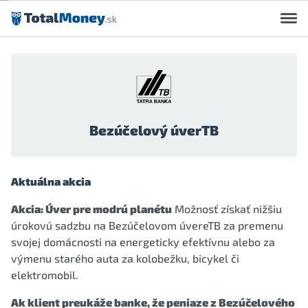
Preskočiť na obsah
Bezúčelový úverTB
Aktuálna akcia
Akcia: Úver pre modrú planétu
Možnosť získať nižšiu
úrokovú sadzbu na Bezúčelovom úvereTB za premenu
svojej domácnosti na energeticky efektívnu alebo za
výmenu starého auta za kolobežku, bicykel či
elektromobil.
Ak klient preukáže banke, že peniaze z Bezúčelového