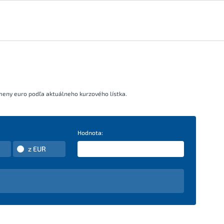
meny euro podľa aktuálneho kurzového lístka.
Hodnota:
z EUR