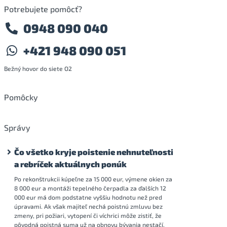
Potrebujete pomôcť?
0948 090 040
+421 948 090 051
hp
Bežný hovor do siete O2
Pomôcky
Správy
hp
Čo všetko kryje poistenie nehnuteľnosti
a rebríček aktuálnych ponúk
hp
Po rekonštrukcii kúpeľne za 15 000 eur, výmene okien za
8 000 eur a montáži tepelného čerpadla za ďalších 12
000 eur má dom podstatne vyššiu hodnotu než pred
hp
úpravami. Ak však majiteľ nechá poistnú zmluvu bez
zmeny, pri požiari, vytopení či víchrici môže zistiť, že
pôvodná poistná suma už na obnovu bývania nestačí.