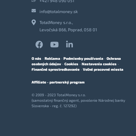
+421 948 090 051
info@totalmoney.sk
TotalMoney s.r.o.,
Levočská 866, Poprad, 058 01
O nás
-
Reklama
-
Podmienky používania
-
Ochrana
osobných údajov
-
Cookies
-
Nastavenia cookies
-
Finančné sprostredkovanie
-
Voľné pracovné miesta
Affiliate - partnerský program
© 2009 - 2023 TotalMoney s.r.o.
(samostatný finančný agent, povolenie Národnej banky
Slovenska - reg. č. 127292)