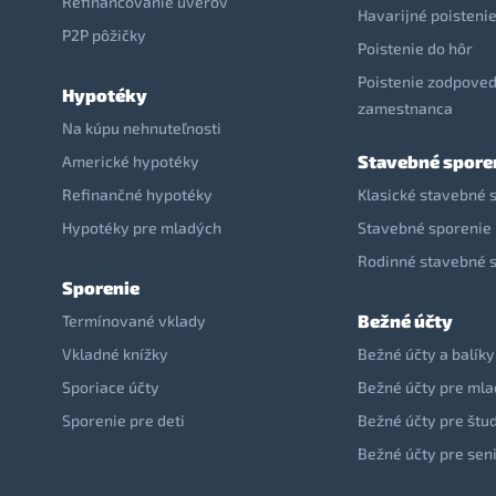
Refinancovanie úverov
Havarijné poisteni
P2P pôžičky
Poistenie do hôr
Poistenie zodpoved
Hypotéky
zamestnanca
Na kúpu nehnuteľnosti
Stavebné spore
Americké hypotéky
Refinančné hypotéky
Klasické stavebné 
Hypotéky pre mladých
Stavebné sporenie 
Rodinné stavebné 
Sporenie
Bežné účty
Termínované vklady
Vkladné knížky
Bežné účty a balíky
Sporiace účty
Bežné účty pre ml
Sporenie pre deti
Bežné účty pre štu
Bežné účty pre sen