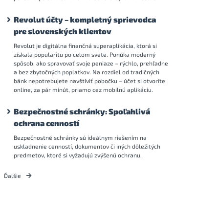
Revolut účty – kompletný sprievodca
pre slovenských klientov
Revolut je digitálna finančná superaplikácia, ktorá si
získala popularitu po celom svete. Ponúka moderný
spôsob, ako spravovať svoje peniaze – rýchlo, prehľadne
a bez zbytočných poplatkov. Na rozdiel od tradičných
bánk nepotrebujete navštíviť pobočku – účet si otvoríte
online, za pár minút, priamo cez mobilnú aplikáciu.
Bezpečnostné schránky: Spoľahlivá
ochrana cenností
Bezpečnostné schránky sú ideálnym riešením na
uskladnenie cenností, dokumentov či iných dôležitých
predmetov, ktoré si vyžadujú zvýšenú ochranu.
Ďalšie