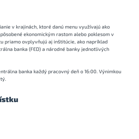
ianie v krajinách, ktoré danú menu využívajú ako
ú spôsobené ekonomickým rastom alebo poklesom v
zu priamo ovplyvňujú aj inštitúcie, ako napríklad
trálna banka (FED) a národné banky jednotlivých
centrálna banka každý pracovný deň o 16:00. Výnimkou
tý.
ístku