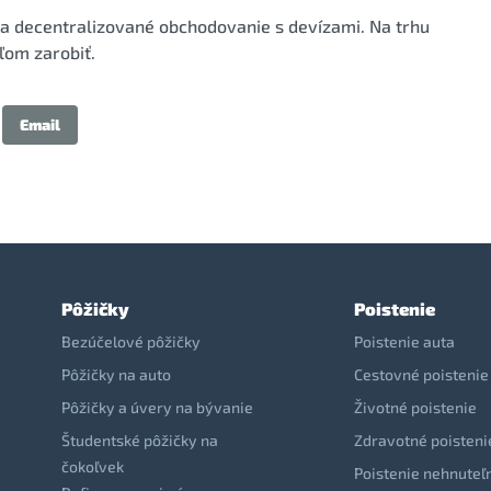
a decentralizované obchodovanie s devízami. Na trhu
ľom zarobiť.
Email
Pôžičky
Poistenie
Bezúčelové pôžičky
Poistenie auta
Pôžičky na auto
Cestovné poistenie
Pôžičky a úvery na bývanie
Životné poistenie
Študentské pôžičky na
Zdravotné poisteni
čokoľvek
Poistenie nehnuteľ