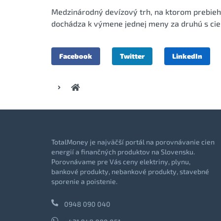
Medzinárodný devízový trh, na ktorom prebieh
dochádza k výmene jednej meny za druhú s cie
Facebook
Twitter
LinkedIn
TotalMoney je najväčší portál na porovnávanie cien
energií a finančných produktov na Slovensku.
Porovnávame pre Vás ceny elektriny, plynu,
bankové produkty, nebankové produkty, stavebné
sporenie a poistenie.
0948 090 040