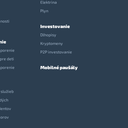
Elektrina
e
Plyn
nosti
Investovanie
Dlhopisy
nie
Kryptomeny
sporenie
P2P investovanie
pre deti
Mobilné paušály
sporenie
 služieb
adých
dentov
iorov