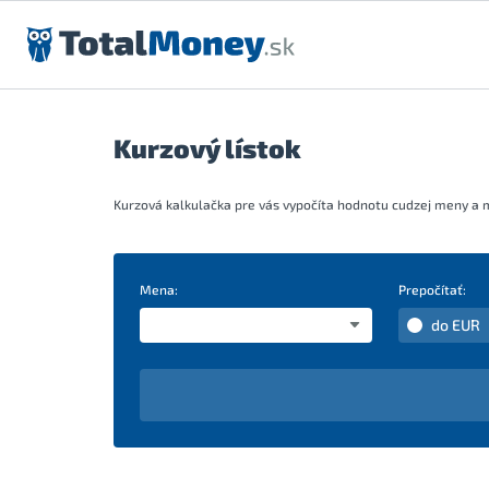
Preskočiť na obsah
Kurzový lístok
Kurzová kalkulačka pre vás vypočíta hodnotu cudzej meny a 
Mena:
Prepočítať:
do EUR