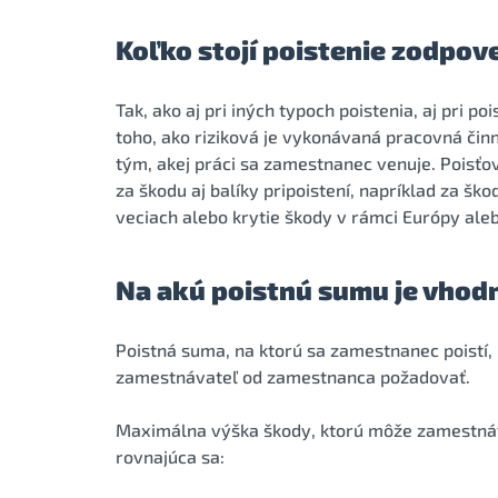
Koľko stojí poistenie zodpo
Tak, ako aj pri iných typoch poistenia, aj pri 
toho, ako riziková je vykonávaná pracovná čin
tým, akej práci sa zamestnanec venuje. Poisť
za škodu aj balíky pripoistení, napríklad za š
veciach alebo krytie škody v rámci Európy ale
Na akú poistnú sumu je vhod
Poistná suma, na ktorú sa zamestnanec poistí
zamestnávateľ od zamestnanca požadovať.
Maximálna výška škody, ktorú môže zamestnáv
rovnajúca sa: