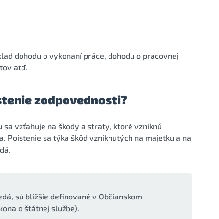
lad dohodu o vykonaní práce, dohodu o pracovnej
tov atď.
istenie zodpovednosti?
sa vzťahuje na škody a straty, ktoré vzniknú
. Poistenie sa týka škôd vzniknutých na majetku a na
dá.
dá, sú bližšie definované v Občianskom
ona o štátnej službe).