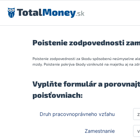
Preskočiť na obsah
Poistenie zodpovednosti za
Poistenie zodpovednosti za škodu spôsobenú neúmyselne ale
mzdy. Poistenie pokrýva škody vzniknuté na majetku aj na zdra
Vyplňte formulár a porovnajte
poisťovniach: