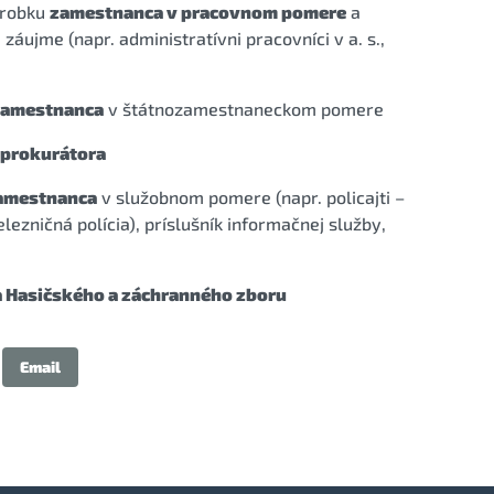
árobku
zamestnanca v pracovnom pomere
a
ujme (napr. administratívni pracovníci v a. s.,
zamestnanca
v štátnozamestnaneckom pomere
 prokurátora
amestnanca
v služobnom pomere (napr. policajti –
elezničná polícia), príslušník informačnej služby,
a Hasičského a záchranného zboru
Email