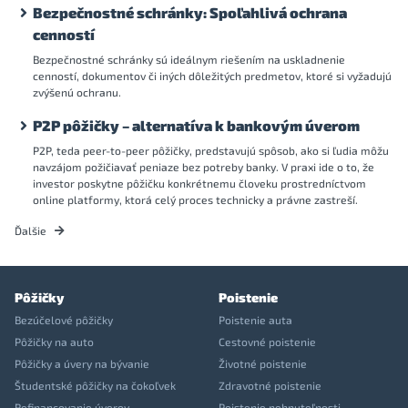
Bezpečnostné schránky: Spoľahlivá ochrana
cenností
Bezpečnostné schránky sú ideálnym riešením na uskladnenie
cenností, dokumentov či iných dôležitých predmetov, ktoré si vyžadujú
zvýšenú ochranu.
P2P pôžičky – alternatíva k bankovým úverom
P2P, teda peer-to-peer pôžičky, predstavujú spôsob, ako si ľudia môžu
navzájom požičiavať peniaze bez potreby banky. V praxi ide o to, že
investor poskytne pôžičku konkrétnemu človeku prostredníctvom
online platformy, ktorá celý proces technicky a právne zastreší.
Ďalšie
Pôžičky
Poistenie
Bezúčelové pôžičky
Poistenie auta
Pôžičky na auto
Cestovné poistenie
Pôžičky a úvery na bývanie
Životné poistenie
Študentské pôžičky na čokoľvek
Zdravotné poistenie
Refinancovanie úverov
Poistenie nehnuteľnosti