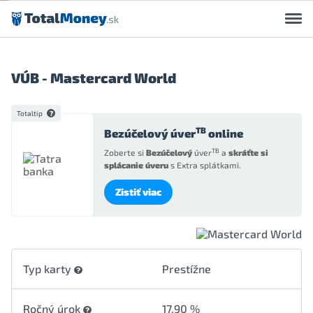
Preskočiť na obsah
VÚB - Mastercard World
Totaltip
TB
Bezúčelový úver
online
TB
Zoberte si
Bezúčelový
úver
a
skráťte si
splácanie úveru
s Extra splátkami.
Zistiť viac
Typ karty
Prestížne
Ročný úrok
17,90 %