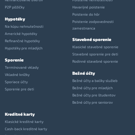
P2P pôžičky
Havarijné poistenie
Poistenie do hôr
Hypotéky
Poistenie zodpovednosti
Na kúpu nehnuteľnosti
zamestnanca
Americké hypotéky
Stavebné sporenie
Refinančné hypotéky
Klasické stavebné sporenie
Hypotéky pre mladých
Stavebné sporenie pre deti
Sporenie
Rodinné stavebné sporenie
Termínované vklady
Bežné účty
Vkladné knížky
Bežné účty a balíky služieb
Sporiace účty
Bežné účty pre mladých
Sporenie pre deti
Bežné účty pre študentov
Bežné účty pre seniorov
Kreditné karty
Klasické kreditné karty
Cash-back kreditné karty