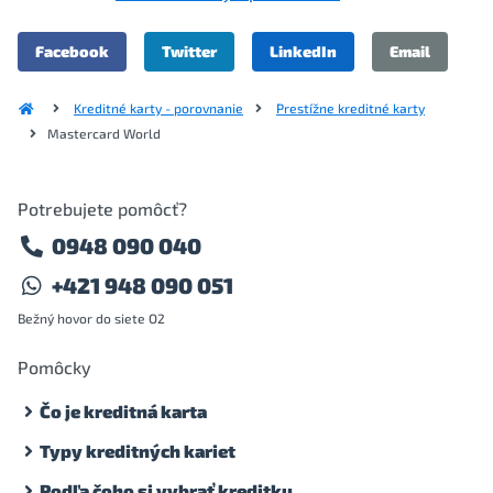
Facebook
Twitter
LinkedIn
Email
Kreditné karty - porovnanie
Prestížne kreditné karty
Mastercard World
Potrebujete pomôcť?
0948 090 040
+421 948 090 051
Bežný hovor do siete O2
Pomôcky
Čo je kreditná karta
Typy kreditných kariet
Podľa čoho si vybrať kreditku