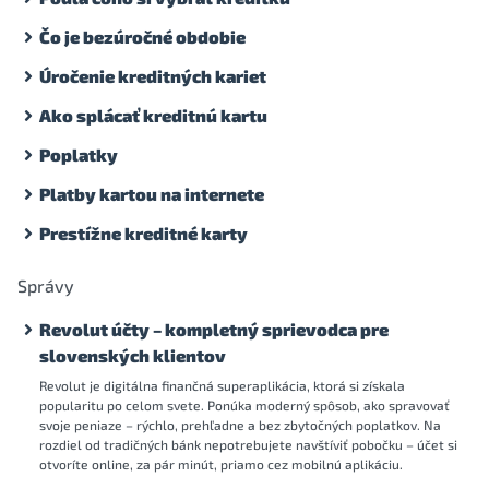
Čo je bezúročné obdobie
Úročenie kreditných kariet
Ako splácať kreditnú kartu
Poplatky
Platby kartou na internete
Prestížne kreditné karty
Správy
Revolut účty – kompletný sprievodca pre
slovenských klientov
Revolut je digitálna finančná superaplikácia, ktorá si získala
popularitu po celom svete. Ponúka moderný spôsob, ako spravovať
svoje peniaze – rýchlo, prehľadne a bez zbytočných poplatkov. Na
rozdiel od tradičných bánk nepotrebujete navštíviť pobočku – účet si
otvoríte online, za pár minút, priamo cez mobilnú aplikáciu.