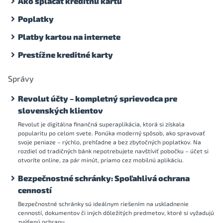
Ako splácať kreditnú kartu
Poplatky
Platby kartou na internete
Prestížne kreditné karty
Správy
Revolut účty – kompletný sprievodca pre
slovenských klientov
Revolut je digitálna finančná superaplikácia, ktorá si získala
popularitu po celom svete. Ponúka moderný spôsob, ako spravovať
svoje peniaze – rýchlo, prehľadne a bez zbytočných poplatkov. Na
rozdiel od tradičných bánk nepotrebujete navštíviť pobočku – účet si
otvoríte online, za pár minút, priamo cez mobilnú aplikáciu.
Bezpečnostné schránky: Spoľahlivá ochrana
cenností
Bezpečnostné schránky sú ideálnym riešením na uskladnenie
cenností, dokumentov či iných dôležitých predmetov, ktoré si vyžadujú
zvýšenú ochranu.