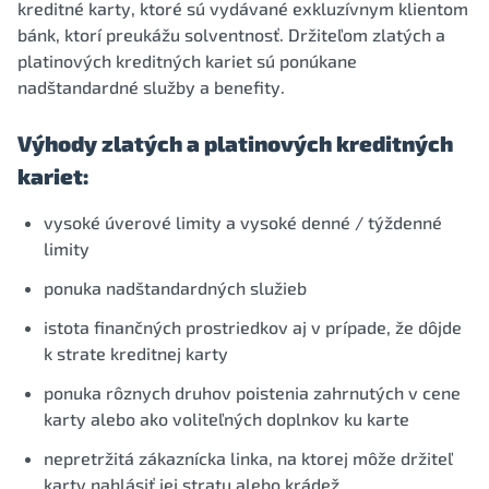
kreditné karty, ktoré sú vydávané exkluzívnym klientom
bánk, ktorí preukážu solventnosť. Držiteľom zlatých a
platinových kreditných kariet sú ponúkane
nadštandardné služby a benefity.
Výhody zlatých a platinových kreditných
kariet:
vysoké úverové limity a vysoké denné / týždenné
limity
ponuka nadštandardných služieb
istota finančných prostriedkov aj v prípade, že dôjde
k strate kreditnej karty
ponuka rôznych druhov poistenia zahrnutých v cene
karty alebo ako voliteľných doplnkov ku karte
nepretržitá zákaznícka linka, na ktorej môže držiteľ
karty nahlásiť jej stratu alebo krádež