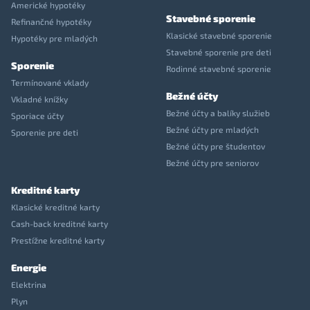
Americké hypotéky
Stavebné sporenie
Refinančné hypotéky
Klasické stavebné sporenie
Hypotéky pre mladých
Stavebné sporenie pre deti
Sporenie
Rodinné stavebné sporenie
Termínované vklady
Bežné účty
Vkladné knížky
Bežné účty a balíky služieb
Sporiace účty
Bežné účty pre mladých
Sporenie pre deti
Bežné účty pre študentov
Bežné účty pre seniorov
Kreditné karty
Klasické kreditné karty
Cash-back kreditné karty
Prestížne kreditné karty
Energie
Elektrina
Plyn