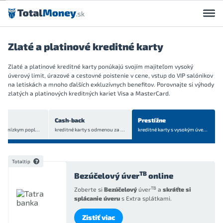
Preskočiť na obsah
Zlaté a platinové kreditné karty
Zlaté a platinové kreditné karty ponúkajú svojím majiteľom vysoký
úverový limit, úrazové a cestovné poistenie v cene, vstup do VIP salónikov
na letiskách a mnoho ďalších exkluzívnych benefitov. Porovnajte si výhody
zlatých a platinových kreditných kariet Visa a MasterCard.
Cash-back
Prestížne
kreditné karty s nízkym poplatkom
kreditné karty s odmenou za nákupy
kreditné karty s vysokým úverovým limitom
Totaltip
TB
Bezúčelový úver
online
TB
Zoberte si
Bezúčelový
úver
a
skráťte si
splácanie úveru
s Extra splátkami.
Zistiť viac