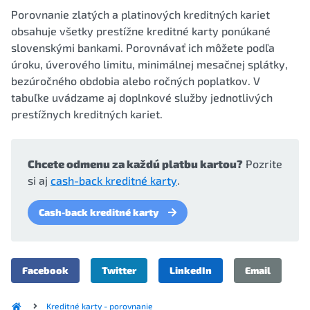
Porovnanie zlatých a platinových kreditných kariet
obsahuje všetky prestížne kreditné karty ponúkané
slovenskými bankami. Porovnávať ich môžete podľa
úroku, úverového limitu, minimálnej mesačnej splátky,
bezúročného obdobia alebo ročných poplatkov. V
tabuľke uvádzame aj doplnkové služby jednotlivých
prestížnych kreditných kariet.
Chcete odmenu za každú platbu kartou?
Pozrite
si aj
cash-back kreditné karty
.
Cash-back kreditné karty
Facebook
Twitter
LinkedIn
Email
Kreditné karty - porovnanie