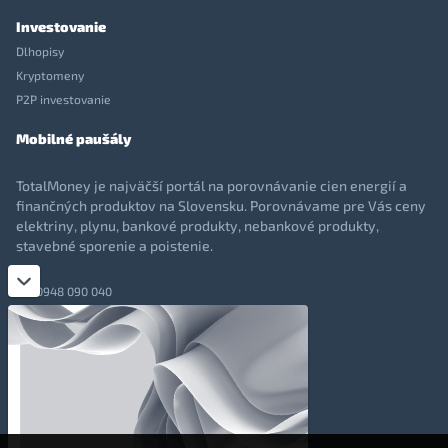
Investovanie
Dlhopisy
Kryptomeny
P2P investovanie
Mobilné paušály
TotalMoney je najväčší portál na porovnávanie cien energií a
finančných produktov na Slovensku. Porovnávame pre Vás ceny
elektriny, plynu, bankové produkty, nebankové produkty,
stavebné sporenie a poistenie.
0948 090 040
+421 948 090 051
info@totalmoney.sk
TotalMoney s.r.o.,
Levočská 866, Poprad, 058 01