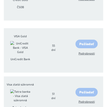
ČSOB
VISA Gold
Požiadať
55
dní
Podrobnosti
UniCredit Bank
Visa zlatá súkromná
Požiadať
51
dní
Podrobnosti