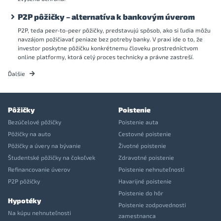
P2P pôžičky – alternatíva k bankovým úverom
P2P, teda peer-to-peer pôžičky, predstavujú spôsob, ako si ľudia môžu
navzájom požičiavať peniaze bez potreby banky. V praxi ide o to, že
investor poskytne pôžičku konkrétnemu človeku prostredníctvom
online platformy, ktorá celý proces technicky a právne zastreší.
Ďalšie
Pôžičky
Poistenie
Bezúčelové pôžičky
Poistenie auta
Pôžičky na auto
Cestovné poistenie
Pôžičky a úvery na bývanie
Životné poistenie
Študentské pôžičky na čokoľvek
Zdravotné poistenie
Refinancovanie úverov
Poistenie nehnuteľnosti
P2P pôžičky
Havarijné poistenie
Poistenie do hôr
Hypotéky
Poistenie zodpovednosti
Na kúpu nehnuteľnosti
zamestnanca