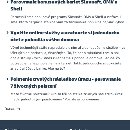
Porovnanie bonusových kariet Slovnaft, OMV a
Shell
Porovnali sme bonusové programy Slovnaft, OMV a Shell a zisťovali
sme, ktorá čerpacia stanica vám za tankovanie ponúkne najviac výhod.
Využite online služby a uzatvorte si jednoducho
účet z pohodlia vášho domova
Vývoj technológií stále napreduje a s ním aj zjednodušenie služieb – vo
všetkých oblastiach, aj finančných. To, čo nás v minulosti trvalo pol
dňa a stovky krokov, dnes zvládneme z pohodlia domova. Jediné, čo
potrebujeme je pripojenie na internet. Takto jednoducho si dokážete
zriadiť aj účet v banke. Ako na to?
Poistenie trvalých následkov úrazu - porovnanie
7 životných poistení
Máte životné poistenie? Ako sa líši poistenie trvalých následkov úrazu
medzi jednotlivými poisťovňami? Pozrite si porovnanie.
Ďalšie