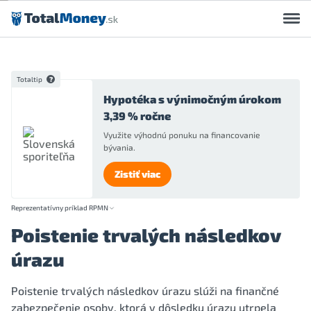
Preskočiť na obsah
Totaltip
Hypotéka s výnimočným úrokom
3,39 % ročne
Využite výhodnú ponuku na financovanie
bývania.
Zistiť viac
Reprezentatívny príklad RPMN
Poistenie trvalých následkov
úrazu
Poistenie trvalých následkov úrazu slúži na finančné
zabezpečenie osoby, ktorá v dôsledku úrazu utrpela