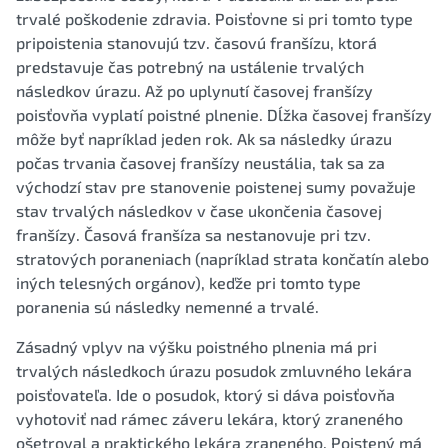
trvalé poškodenie zdravia. Poisťovne si pri tomto type
pripoistenia stanovujú tzv. časovú franšízu, ktorá
predstavuje čas potrebný na ustálenie trvalých
následkov úrazu. Až po uplynutí časovej franšízy
poisťovňa vyplatí poistné plnenie. Dĺžka časovej franšízy
môže byť napríklad jeden rok. Ak sa následky úrazu
počas trvania časovej franšízy neustália, tak sa za
východzí stav pre stanovenie poistenej sumy považuje
stav trvalých následkov v čase ukončenia časovej
franšízy. Časová franšíza sa nestanovuje pri tzv.
stratových poraneniach (napríklad strata končatín alebo
iných telesných orgánov), keďže pri tomto type
poranenia sú následky nemenné a trvalé.
Zásadný vplyv na výšku poistného plnenia má pri
trvalých následkoch úrazu posudok zmluvného lekára
poisťovateľa. Ide o posudok, ktorý si dáva poisťovňa
vyhotoviť nad rámec záveru lekára, ktorý zraneného
ošetroval a praktického lekára zraneného. Poistený má