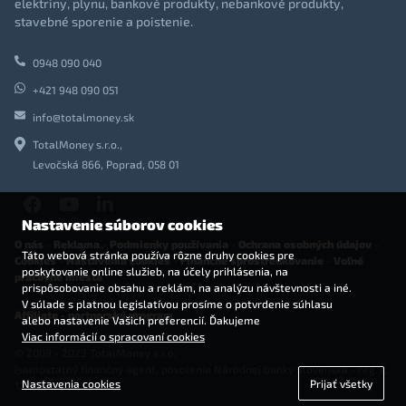
elektriny, plynu, bankové produkty, nebankové produkty,
stavebné sporenie a poistenie.
0948 090 040
+421 948 090 051
info@totalmoney.sk
TotalMoney s.r.o.,
Levočská 866, Poprad, 058 01
Nastavenie súborov cookies
O nás
-
Reklama
-
Podmienky používania
-
Ochrana osobných údajov
-
Táto webová stránka používa rôzne druhy cookies pre
Cookies
-
Nastavenia cookies
-
Finančné sprostredkovanie
-
Voľné
poskytovanie online služieb, na účely prihlásenia, na
pracovné miesta
prispôsobovanie obsahu a reklám, na analýzu návštevnosti a iné.
V súlade s platnou legislatívou prosíme o potvrdenie súhlasu
Affiliate - partnerský program
alebo nastavenie Vašich preferencií. Ďakujeme
Viac informácií o spracovaní cookies
© 2009 - 2023 TotalMoney s.r.o.
(samostatný finančný agent, povolenie Národnej banky Slovenska - reg. č.
Nastavenia cookies
Prijať všetky
127292)