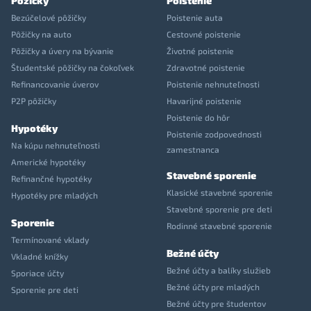
Pôžičky
Poistenie
Bezúčelové pôžičky
Poistenie auta
Pôžičky na auto
Cestovné poistenie
Pôžičky a úvery na bývanie
Životné poistenie
Študentské pôžičky na čokoľvek
Zdravotné poistenie
Refinancovanie úverov
Poistenie nehnuteľnosti
P2P pôžičky
Havarijné poistenie
Poistenie do hôr
Hypotéky
Poistenie zodpovednosti
Na kúpu nehnuteľnosti
zamestnanca
Americké hypotéky
Stavebné sporenie
Refinančné hypotéky
Klasické stavebné sporenie
Hypotéky pre mladých
Stavebné sporenie pre deti
Sporenie
Rodinné stavebné sporenie
Termínované vklady
Bežné účty
Vkladné knížky
Bežné účty a balíky služieb
Sporiace účty
Bežné účty pre mladých
Sporenie pre deti
Bežné účty pre študentov