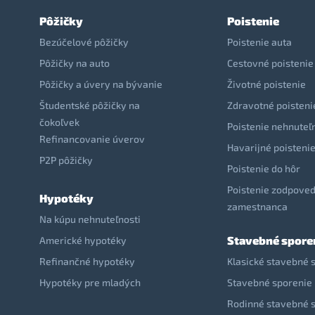
Pôžičky
Poistenie
Bezúčelové pôžičky
Poistenie auta
Pôžičky na auto
Cestovné poistenie
Pôžičky a úvery na bývanie
Životné poistenie
Študentské pôžičky na
Zdravotné poisteni
čokoľvek
Poistenie nehnuteľ
Refinancovanie úverov
Havarijné poisteni
P2P pôžičky
Poistenie do hôr
Poistenie zodpoved
Hypotéky
zamestnanca
Na kúpu nehnuteľnosti
Stavebné spore
Americké hypotéky
Refinančné hypotéky
Klasické stavebné 
Hypotéky pre mladých
Stavebné sporenie 
Rodinné stavebné 