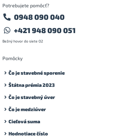
Potrebujete pomôcť?
0948 090 040
+421 948 090 051
Bežný hovor do siete O2
Pomôcky
Čo je stavebné sporenie
Štátna prémia 2023
Čo je stavebný úver
Čo je medziúver
Cieľová suma
Hodnotiace číslo