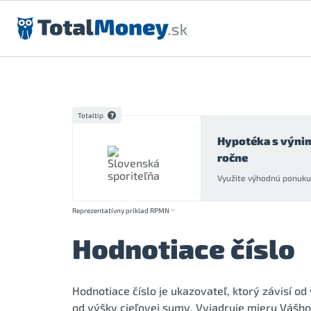
Preskočiť na obsah
Totaltip
Hypotéka s výni
ročne
Využite výhodnú ponuku 
Reprezentatívny príklad RPMN
Hodnotiace číslo
Hodnotiace číslo je ukazovateľ, ktorý závisí od 
od výšky cieľovej sumy. Vyjadruje mieru Vášho