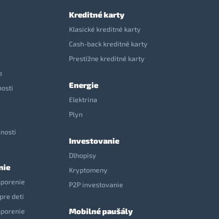
Kreditné karty
Klasické kreditné karty
Cash-back kreditné karty
Prestížne kreditné karty
e
Energie
nosti
Elektrina
e
Plyn
nosti
Investovanie
Dlhopisy
nie
Kryptomeny
sporenie
P2P investovanie
pre deti
Mobilné paušály
sporenie