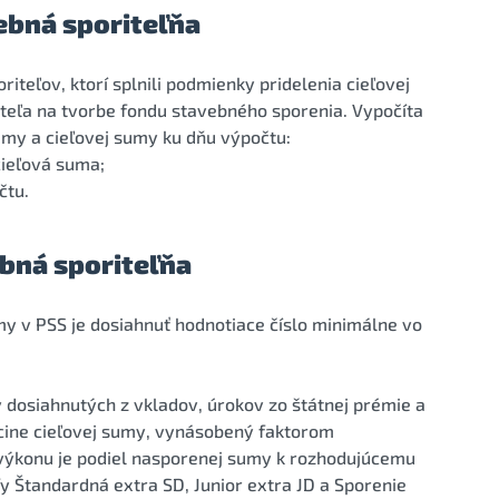
ebná sporiteľňa
iteľov, ktorí splnili podmienky pridelenia cieľovej
teľa na tvorbe fondu stavebného sporenia. Vypočíta
umy a cieľovej sumy ku dňu výpočtu:
cieľová suma;
čtu.
ebná sporiteľňa
my v PSS je dosiahnuť hodnotiace číslo minimálne vo
 dosiahnutých z vkladov, úrokov zo štátnej prémie a
sícine cieľovej sumy, vynásobený faktorom
 výkonu je podiel nasporenej sumy k rozhodujúcemu
fy Štandardná extra SD, Junior extra JD a Sporenie