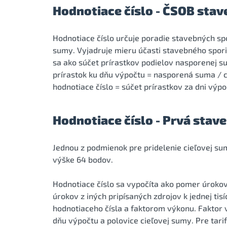
Hodnotiace číslo - ČSOB stav
Hodnotiace číslo určuje poradie stavebných spor
sumy. Vyjadruje mieru účasti stavebného spori
sa ako súčet prírastkov podielov nasporenej s
prírastok ku dňu výpočtu = nasporená suma / 
hodnotiace číslo = súčet prírastkov za dni výpo
Hodnotiace číslo - Prvá stav
Jednou z podmienok pre pridelenie cieľovej su
výške 64 bodov.
Hodnotiace číslo sa vypočíta ako pomer úrokov
úrokov z iných pripísaných zdrojov k jednej ti
hodnotiaceho čísla a faktorom výkonu. Faktor
dňu výpočtu a polovice cieľovej sumy. Pre tari