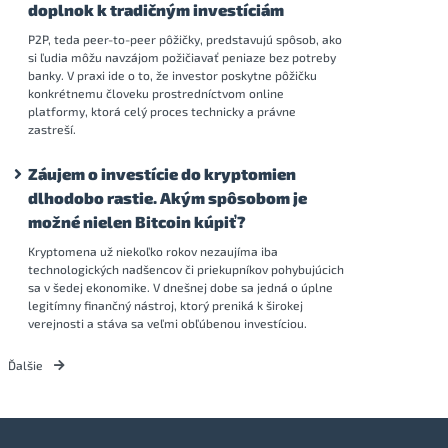
doplnok k tradičným investíciám
P2P, teda peer-to-peer pôžičky, predstavujú spôsob, ako
si ľudia môžu navzájom požičiavať peniaze bez potreby
banky. V praxi ide o to, že investor poskytne pôžičku
konkrétnemu človeku prostredníctvom online
platformy, ktorá celý proces technicky a právne
zastreší.
Záujem o investície do kryptomien
dlhodobo rastie. Akým spôsobom je
možné nielen Bitcoin kúpiť?
Kryptomena už niekoľko rokov nezaujíma iba
technologických nadšencov či priekupníkov pohybujúcich
sa v šedej ekonomike. V dnešnej dobe sa jedná o úplne
legitímny finančný nástroj, ktorý preniká k širokej
verejnosti a stáva sa veľmi obľúbenou investíciou.
Ďalšie