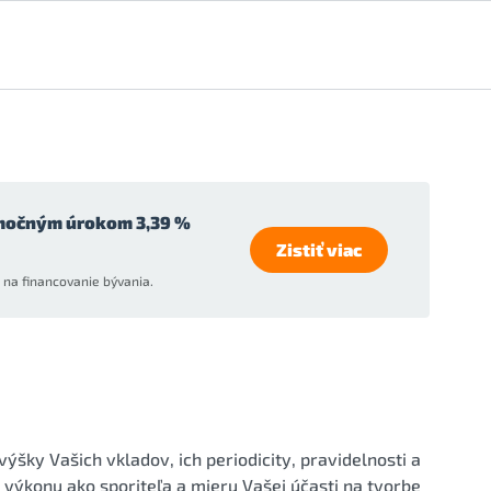
močným úrokom 3,39 %
Zistiť viac
na financovanie bývania.
výšky Vašich vkladov, ich periodicity, pravidelnosti a
 výkonu ako sporiteľa a mieru Vašej účasti na tvorbe