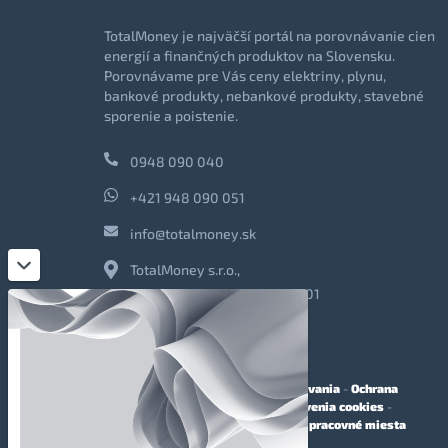
TotalMoney je najväčší portál na porovnávanie cien
energií a finančných produktov na Slovensku.
Porovnávame pre Vás ceny elektriny, plynu,
bankové produkty, nebankové produkty, stavebné
sporenie a poistenie.
0948 090 040
+421 948 090 051
info@totalmoney.sk
TotalMoney s.r.o.,
Levočská 866, Poprad, 058 01
O nás
-
Reklama
-
Podmienky používania
-
Ochrana
osobných údajov
-
Cookies
-
Nastavenia cookies
-
Finančné sprostredkovanie
-
Voľné pracovné miesta