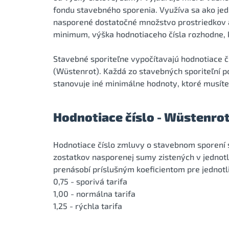
fondu stavebného sporenia. Využíva sa ako jedn
nasporené dostatočné množstvo prostriedkov a
minimum, výška hodnotiaceho čísla rozhodne, kt
Stavebné sporiteľne vypočítavajú hodnotiace č
(Wüstenrot). Každá zo stavebných sporiteľní p
stanovuje iné minimálne hodnoty, ktoré musíte
Hodnotiace číslo - Wüstenro
Hodnotiace číslo zmluvy o stavebnom sporení
zostatkov nasporenej sumy zistených v jednotl
prenásobí príslušným koeficientom pre jednotli
0,75 - sporivá tarifa
1,00 - normálna tarifa
1,25 - rýchla tarifa