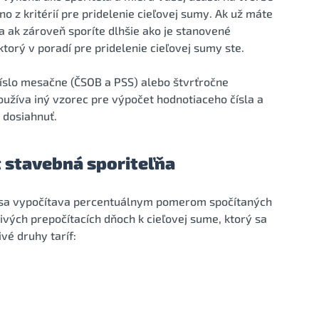
o z kritérií pre pridelenie cieľovej sumy. Ak už máte
 ak zároveň sporíte dlhšie ako je stanovené
orý v poradí pre pridelenie cieľovej sumy ste.
íslo mesačne (ČSOB a PSS) alebo štvrťročne
oužíva iný vzorec pre výpočet hodnotiaceho čísla a
 dosiahnuť.
t stavebná sporiteľňa
 sa vypočítava percentuálnym pomerom spočítaných
ivých prepočítacích dňoch k cieľovej sume, ktorý sa
vé druhy taríf: