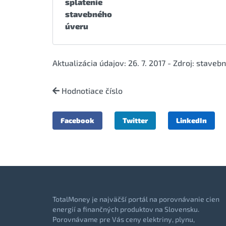
splatenie
stavebného
úveru
Aktualizácia údajov: 26. 7. 2017 - Zdroj: staveb
Hodnotiace číslo
Facebook
Twitter
LinkedIn
TotalMoney je najväčší portál na porovnávanie cien
energií a finančných produktov na Slovensku.
Porovnávame pre Vás ceny elektriny, plynu,