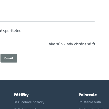
né sporiteľne
Ako sú vklady chránené
Email
Pôžičky
Poistenie
Bezúčelové pôžičky
Poistenie auta