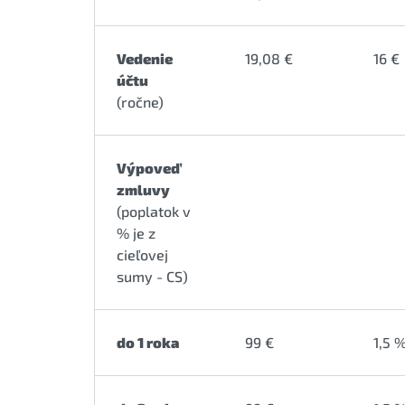
Vedenie
19,08 €
16 €
účtu
(ročne)
Výpoveď
zmluvy
(poplatok v
% je z
cieľovej
sumy - CS)
do 1 roka
99 €
1,5 