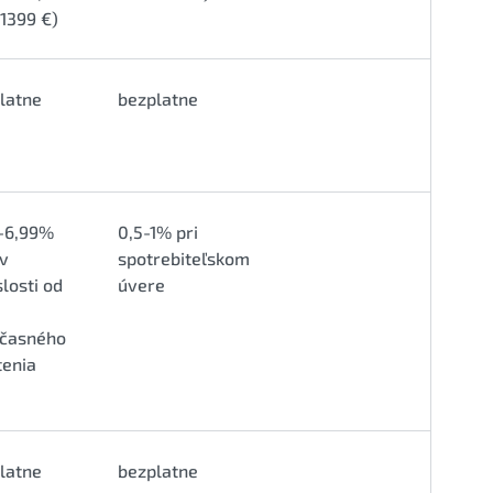
1399 €)
latne
bezplatne
-6,99%
0,5-1% pri
 v
spotrebiteľskom
slosti od
úvere
časného
tenia
latne
bezplatne