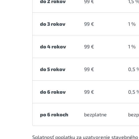
do 2 rokov
99 €
1,5 
do 3 rokov
99 €
1 %
do 4 rokov
99 €
1 %
do 5 rokov
99 €
0,5 
do 6 rokov
99 €
0,5 
po 6 rokoch
bezplatne
bezp
Splatnosť poplatku za uzatvorenie stavebného s