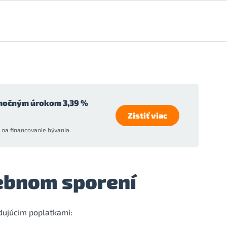
močným úrokom 3,39 %
Zistiť viac
na financovanie bývania.
vebnom sporení
edujúcim poplatkami: