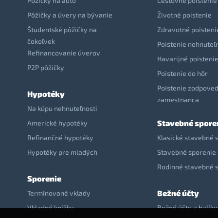
Pôžičky na auto
Cestovné poistenie
Pôžičky a úvery na bývanie
Životné poistenie
Študentské pôžičky na
Zdravotné poisteni
čokoľvek
Poistenie nehnuteľ
Refinancovanie úverov
Havarijné poisteni
P2P pôžičky
Poistenie do hôr
Poistenie zodpoved
Hypotéky
zamestnanca
Na kúpu nehnuteľnosti
Stavebné spore
Americké hypotéky
Refinančné hypotéky
Klasické stavebné 
Hypotéky pre mladých
Stavebné sporenie 
Rodinné stavebné 
Sporenie
Bežné účty
Termínované vklady
Vkladné knížky
Bežné účty a balíky