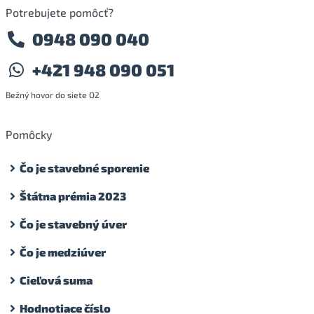
Potrebujete pomôcť?
0948 090 040
+421 948 090 051
Bežný hovor do siete O2
Pomôcky
Čo je stavebné sporenie
Štátna prémia 2023
Čo je stavebný úver
Čo je medziúver
Cieľová suma
Hodnotiace číslo