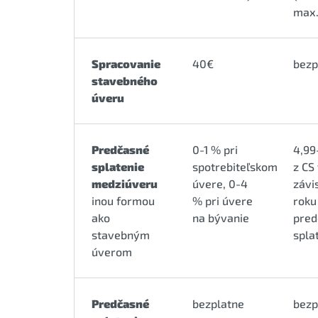
max.
Spracovanie
40€
bezp
stavebného
úveru
Predčasné
0-1 % pri
4,99
splatenie
spotrebiteľskom
z CS
medziúveru
úvere, 0-4
závi
inou formou
% pri úvere
roku
ako
na bývanie
pred
stavebným
spla
úverom
Predčasné
bezplatne
bezp