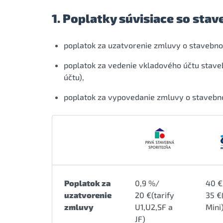
1. Poplatky súvisiace so st
poplatok za uzatvorenie zmluvy o stavebno
poplatok za vedenie vkladového účtu stave
účtu),
poplatok za vypovedanie zmluvy o stavebn
Poplatok za
0,9 %/
40 €
uzatvorenie
20 €(tarify
35 €
zmluvy
U1,U2,SF a
Mini
JF)