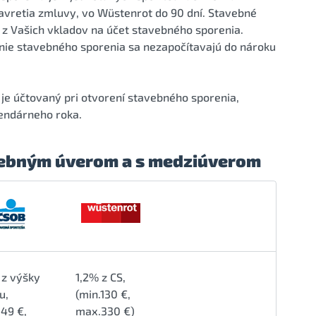
avretia zmluvy, vo Wüstenrot do 90 dní. Stavebné
k z Vašich vkladov na účet stavebného sporenia.
enie stavebného sporenia sa nezapočítavajú do nároku
je účtovaný pri otvorení stavebného sporenia,
lendárneho roka.
avebným úverom a s medziúverom
% z výšky
1,2% z CS,
u,
(min.130 €,
.49 €,
max.330 €)