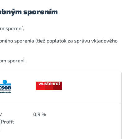
avebným sporením
m sporení,
bného sporenia (tiež poplatok za správu vkladového
om sporení.
/
0,9 %
(Profit
)