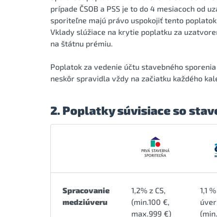
prípade ČSOB a PSS je to do 4 mesiacoch od uz
sporiteľne majú právo uspokojiť tento poplato
Vklady slúžiace na krytie poplatku za uzatvor
na štátnu prémiu.
Poplatok za vedenie účtu stavebného sporenia 
neskôr spravidla vždy na začiatku každého ka
2. Poplatky súvisiace so st
Spracovanie
1,2% z CS,
1,1 
medziúveru
(min.100 €,
úver
max.999 €)
(min