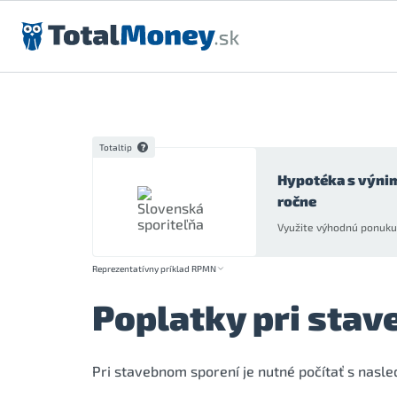
Preskočiť na obsah
Totaltip
Hypotéka s výni
ročne
Využite výhodnú ponuku 
Reprezentatívny príklad RPMN
Poplatky pri sta
Pri stavebnom sporení je nutné počítať s nasl