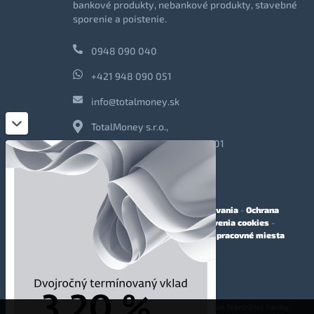
bankové produkty, nebankové produkty, stavebné
sporenie a poistenie.
0948 090 040
+421 948 090 051
info@totalmoney.sk
TotalMoney s.r.o.,
Levočská 866, Poprad, 058 01
O nás
-
Reklama
-
Podmienky používania
-
Ochrana
osobných údajov
-
Cookies
-
Nastavenia cookies
-
Finančné sprostredkovanie
-
Voľné pracovné miesta
Affiliate - partnerský program
© 2009 - 2023 TotalMoney s.r.o.
(samostatný finančný agent, povolenie Národnej banky