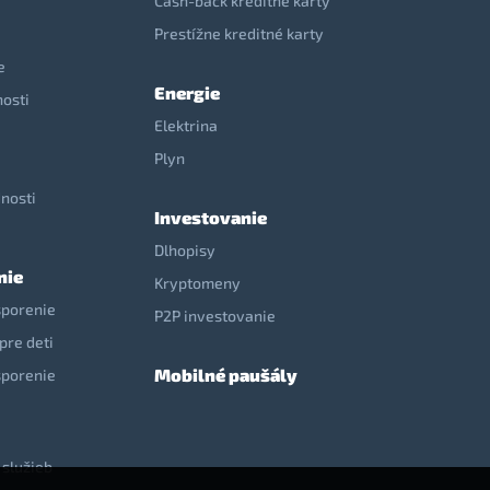
Cash-back kreditné karty
Prestížne kreditné karty
e
Energie
nosti
Elektrina
e
Plyn
nosti
Investovanie
Dlhopisy
nie
Kryptomeny
sporenie
P2P investovanie
pre deti
Mobilné paušály
sporenie
 služieb