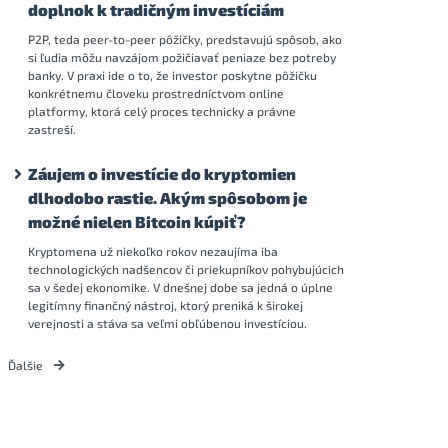
doplnok k tradičným investíciám
P2P, teda peer-to-peer pôžičky, predstavujú spôsob, ako
si ľudia môžu navzájom požičiavať peniaze bez potreby
banky. V praxi ide o to, že investor poskytne pôžičku
konkrétnemu človeku prostredníctvom online
platformy, ktorá celý proces technicky a právne
zastreší.
Záujem o investície do kryptomien
dlhodobo rastie. Akým spôsobom je
možné nielen Bitcoin kúpiť?
Kryptomena už niekoľko rokov nezaujíma iba
technologických nadšencov či priekupníkov pohybujúcich
sa v šedej ekonomike. V dnešnej dobe sa jedná o úplne
legitímny finančný nástroj, ktorý preniká k širokej
verejnosti a stáva sa veľmi obľúbenou investíciou.
Ďalšie