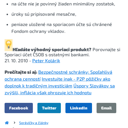
na účte nie je povinný žiaden minimálny zostatok,
úroky sú pripisované mesačne,
peniaze uložené na sporiacom účte sú chránené
Fondom ochrany vkladov.
Hľadáte výhodný sporiaci produkt?
Porovnajte si
Sporiaci účet ČSOB
s ostatnými bankami.
21. 10. 2010 -
Peter Kolárik
Prečítajte si aj:
Bezpečnostné schránky: Spoľahlivá
ochrana cenností
Investujte inak - P2P pôžičky ako
doplnok k tradičným investíciám
Úspory Slovákov sa
zvýšili, inflácia však ohrozuje ich hodnotu
Facebook
Twitter
LinkedIn
Email
Správičky a články