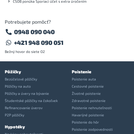
ČSOB ponúka Sporiaci účet s extra úročením
Potrebujete pomôcť?
0948 090 040
+421 948 090 051
Bežný hovor do siete O2
Pôžičky
Poistenie
Bezúčelové pôžičky
Poistenie auta
Pôžičky na auto
Cestovné poistenie
Pôžičky a úvery na bývanie
Životné poistenie
Študentské pôžičky na čokoľvek
Zdravotné poistenie
Refinancovanie úverov
Poistenie nehnuteľnosti
P2P pôžičky
Havarijné poistenie
Poistenie do hôr
Hypotéky
Poistenie zodpovednosti