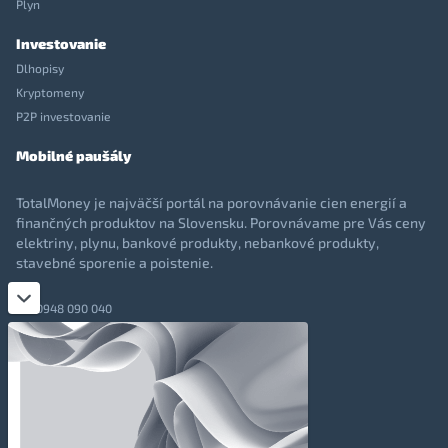
Plyn
Investovanie
Dlhopisy
Kryptomeny
P2P investovanie
Mobilné paušály
TotalMoney je najväčší portál na porovnávanie cien energií a
finančných produktov na Slovensku. Porovnávame pre Vás ceny
elektriny, plynu, bankové produkty, nebankové produkty,
stavebné sporenie a poistenie.
0948 090 040
+421 948 090 051
info@totalmoney.sk
TotalMoney s.r.o.,
Levočská 866, Poprad, 058 01