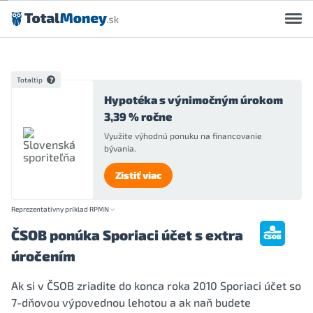
Preskočiť na obsah
Totaltip
Hypotéka s výnimočným úrokom
3,39 % ročne
Využite výhodnú ponuku na financovanie
bývania.
Zistiť viac
Reprezentatívny príklad RPMN
ČSOB ponúka Sporiaci účet s extra
úročením
Ak si v ČSOB zriadite do konca roka 2010 Sporiaci účet so
7-dňovou výpovednou lehotou a ak naň budete