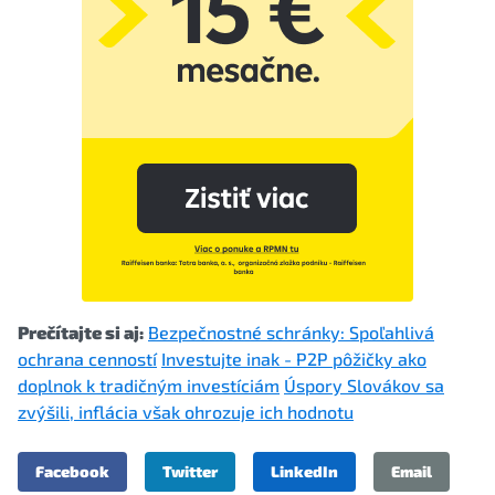
Prečítajte si aj:
Bezpečnostné schránky: Spoľahlivá
ochrana cenností
Investujte inak - P2P pôžičky ako
doplnok k tradičným investíciám
Úspory Slovákov sa
zvýšili, inflácia však ohrozuje ich hodnotu
Facebook
Twitter
LinkedIn
Email