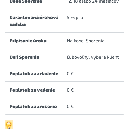
Doba Sporenia
12, 18 alebo 24 mesiacov
Garantovaná úroková
5 % p. a.
sadzba
Pripísanie úroku
Na konci Sporenia
Deň Sporenia
Ľubovoľný, vyberá klient
Poplatok za zriadenie
0 €
Poplatok za vedenie
0 €
Poplatok za zrušenie
0 €