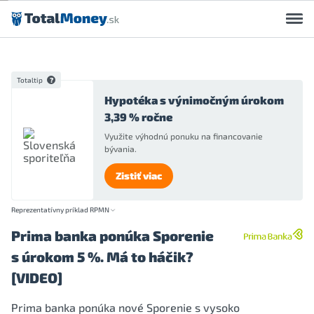
Preskočiť na obsah
Totaltip
Hypotéka s výnimočným úrokom
3,39 % ročne
Využite výhodnú ponuku na financovanie
bývania.
Zistiť viac
Reprezentatívny príklad RPMN
Prima banka ponúka Sporenie
s úrokom 5 %. Má to háčik?
[VIDEO]
Prima banka ponúka nové Sporenie s vysoko