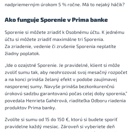
nadpriemerným úrokom 5 % ročne. Má to nejaký háčik?
Ako funguje Sporenie v Prima banke
Sporenie si môžete zriadiť k Osobnému účtu. K jednému
účtu si môžete zriadiť maximálne tri Sporenia.
Za zriadenie, vedenie či zrušenie Sporenia neplatíte
žiadny poplatok.
„Ide o ozajstné Sporenie. Je pravidelné, klient si môže
zvoliť sumu tak, aby neohrozoval svoj mesačný rozpočet
a na konci prináša želaný efekt v podobe zaujímavej
nasporenej sumy. Navyše prináša bezkonkurenčnú
úrokovú sadzbu garantovanú počas celej doby sporenia,“
povedala Henrieta Gahérová, riaditeľka Odboru riadenia
produktov Prima banky.
Zvolíte si sumu od 15 do 150 €, ktorú si budete sporiť
pravidelne každý mesiac. Zároveň si vyberiete deň