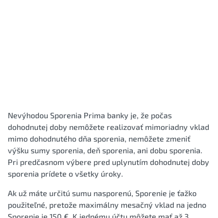
Nevýhodou Sporenia Prima banky je, že počas
dohodnutej doby nemôžete realizovať mimoriadny vklad
mimo dohodnutého dňa sporenia, nemôžete zmeniť
výšku sumy sporenia, deň sporenia, ani dobu sporenia.
Pri predčasnom výbere pred uplynutím dohodnutej doby
sporenia prídete o všetky úroky.
Ak už máte určitú sumu nasporenú, Sporenie je ťažko
použiteľné, pretože maximálny mesačný vklad na jedno
Sporenie je 150 €. K jednému účtu môžete mať až 3