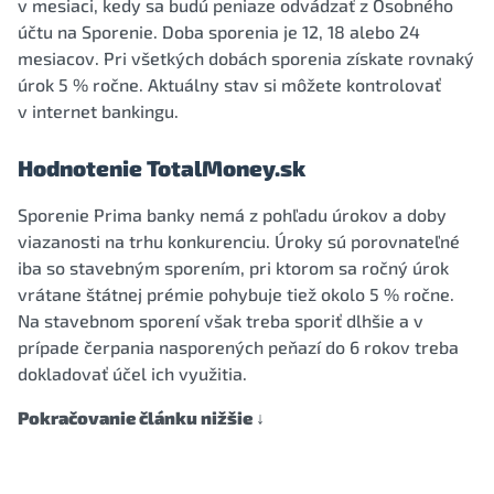
v mesiaci, kedy sa budú peniaze odvádzať z Osobného
účtu na Sporenie. Doba sporenia je 12, 18 alebo 24
mesiacov. Pri všetkých dobách sporenia získate rovnaký
úrok 5 % ročne. Aktuálny stav si môžete kontrolovať
v internet bankingu.
Hodnotenie TotalMoney.sk
Sporenie Prima banky nemá z pohľadu úrokov a doby
viazanosti na trhu konkurenciu. Úroky sú porovnateľné
iba so stavebným sporením, pri ktorom sa ročný úrok
vrátane štátnej prémie pohybuje tiež okolo 5 % ročne.
Na stavebnom sporení však treba sporiť dlhšie a v
prípade čerpania nasporených peňazí do 6 rokov treba
dokladovať účel ich využitia.
Pokračovanie článku nižšie ↓