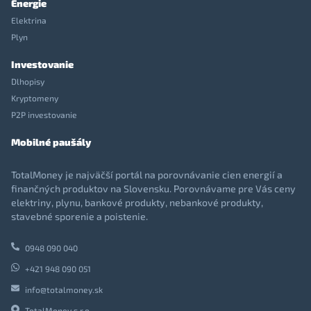
Energie
Elektrina
Plyn
Investovanie
Dlhopisy
Kryptomeny
P2P investovanie
Mobilné paušály
TotalMoney je najväčší portál na porovnávanie cien energií a
finančných produktov na Slovensku. Porovnávame pre Vás ceny
elektriny, plynu, bankové produkty, nebankové produkty,
stavebné sporenie a poistenie.
0948 090 040
+421 948 090 051
info@totalmoney.sk
TotalMoney s.r.o.,