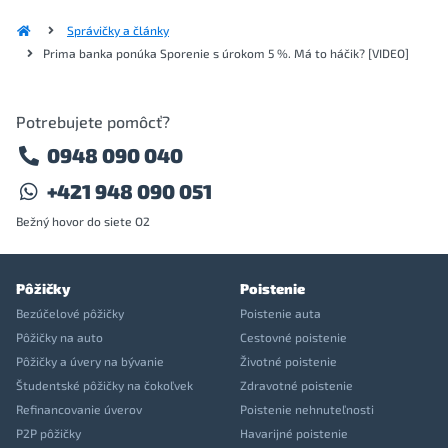
Správičky a články
Prima banka ponúka Sporenie s úrokom 5 %. Má to háčik? [VIDEO]
Potrebujete pomôcť?
0948 090 040
+421 948 090 051
Bežný hovor do siete O2
Pôžičky
Poistenie
Bezúčelové pôžičky
Poistenie auta
Pôžičky na auto
Cestovné poistenie
Pôžičky a úvery na bývanie
Životné poistenie
Študentské pôžičky na čokoľvek
Zdravotné poistenie
Refinancovanie úverov
Poistenie nehnuteľnosti
P2P pôžičky
Havarijné poistenie