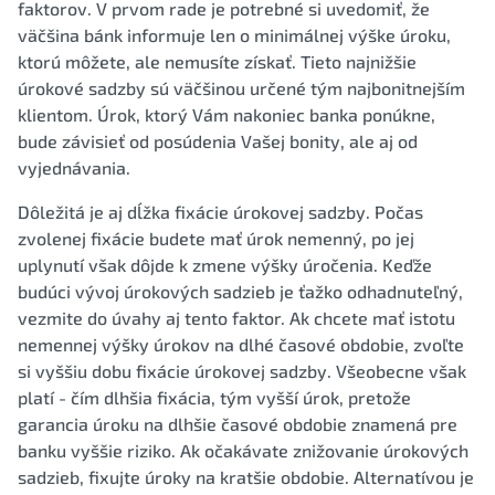
faktorov. V prvom rade je potrebné si uvedomiť, že
väčšina bánk informuje len o minimálnej výške úroku,
ktorú môžete, ale nemusíte získať. Tieto najnižšie
úrokové sadzby sú väčšinou určené tým najbonitnejším
klientom. Úrok, ktorý Vám nakoniec banka ponúkne,
bude závisieť od posúdenia Vašej bonity, ale aj od
vyjednávania.
Dôležitá je aj dĺžka fixácie úrokovej sadzby. Počas
zvolenej fixácie budete mať úrok nemenný, po jej
uplynutí však dôjde k zmene výšky úročenia. Keďže
budúci vývoj úrokových sadzieb je ťažko odhadnuteľný,
vezmite do úvahy aj tento faktor. Ak chcete mať istotu
nemennej výšky úrokov na dlhé časové obdobie, zvoľte
si vyššiu dobu fixácie úrokovej sadzby. Všeobecne však
platí - čím dlhšia fixácia, tým vyšší úrok, pretože
garancia úroku na dlhšie časové obdobie znamená pre
banku vyššie riziko. Ak očakávate znižovanie úrokových
sadzieb, fixujte úroky na kratšie obdobie. Alternatívou je