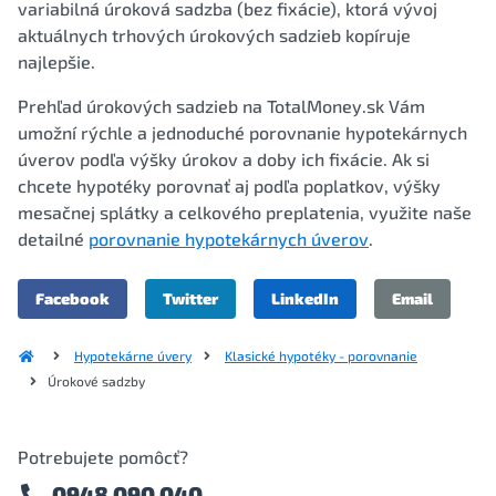
variabilná úroková sadzba (bez fixácie), ktorá vývoj
aktuálnych trhových úrokových sadzieb kopíruje
najlepšie.
Prehľad úrokových sadzieb na TotalMoney.sk Vám
umožní rýchle a jednoduché porovnanie hypotekárnych
úverov podľa výšky úrokov a doby ich fixácie. Ak si
chcete hypotéky porovnať aj podľa poplatkov, výšky
mesačnej splátky a celkového preplatenia, využite naše
detailné
porovnanie hypotekárnych úverov
.
Facebook
Twitter
LinkedIn
Email
Hypotekárne úvery
Klasické hypotéky - porovnanie
Úrokové sadzby
Potrebujete pomôcť?
0948 090 040