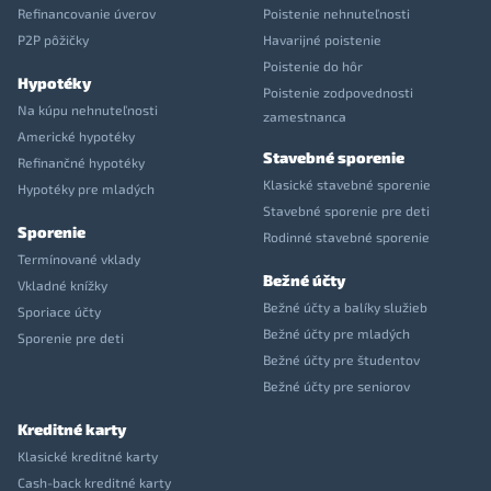
Refinancovanie úverov
Poistenie nehnuteľnosti
P2P pôžičky
Havarijné poistenie
Poistenie do hôr
Hypotéky
Poistenie zodpovednosti
Na kúpu nehnuteľnosti
zamestnanca
Americké hypotéky
Stavebné sporenie
Refinančné hypotéky
Klasické stavebné sporenie
Hypotéky pre mladých
Stavebné sporenie pre deti
Sporenie
Rodinné stavebné sporenie
Termínované vklady
Bežné účty
Vkladné knížky
Bežné účty a balíky služieb
Sporiace účty
Bežné účty pre mladých
Sporenie pre deti
Bežné účty pre študentov
Bežné účty pre seniorov
Kreditné karty
Klasické kreditné karty
Cash-back kreditné karty