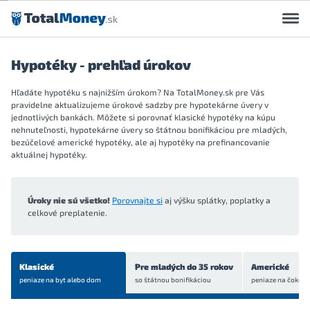
Preskočiť na obsah
Hypotéky - prehľad úrokov
Hľadáte hypotéku s najnižším úrokom? Na TotalMoney.sk pre Vás
pravidelne aktualizujeme úrokové sadzby pre hypotekárne úvery v
jednotlivých bankách. Môžete si porovnať klasické hypotéky na kúpu
nehnuteľnosti, hypotekárne úvery so štátnou bonifikáciou pre mladých,
bezúčelové americké hypotéky, ale aj hypotéky na prefinancovanie
aktuálnej hypotéky.
Úroky nie sú všetko!
Porovnajte si
aj výšku splátky, poplatky a
celkové preplatenie.
Klasické
Pre mladých do 35 rokov
Americké
peniaze na byt
alebo dom
so štátnou bonifikáciou
peniaze na čokoľve