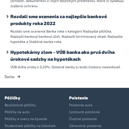
cenností, dokumentov či iných dôležitých predmetov, ktoré si vyžadujú
zvýšenú ochranu.
Rozdali sme ocenenia za najlepšie bankové
produkty roka 2022
Rozdali sme ocenenia Banka roka v kategórií Najlepšia pôžička,
Najlepší bankový bankový účet, Najlepší termínovaný vklad, Najlepšia
hypotéka a Stabilná banka roka.
Hypotekárny zlom – VÚB banka ako prvá dvíha
úrokové sadzby na hypotékach
VÚB dvíha úroky o 0,20%. Ostatné banky ju budú čoskoro nasledovať .
Ďalšie
Pôžičky
Poistenie
Bezúčelové pôžičky
Poistenie auta
Pôžičky na auto
Cestovné poistenie
Pôžičky a úvery na bývanie
Životné poistenie
Študentské pôžičky na čokoľvek
Zdravotné poistenie