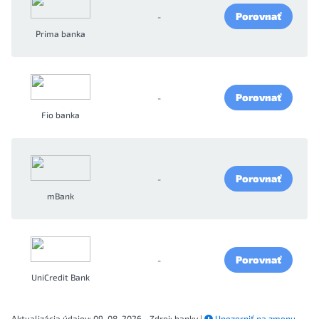
Porovnať
-
Prima banka
Porovnať
-
Fio banka
Porovnať
-
mBank
Porovnať
-
UniCredit Bank
Aktualizácia údajov: 09. 08. 2026 - Zdroj: banky |
Upozorniť na zmenu