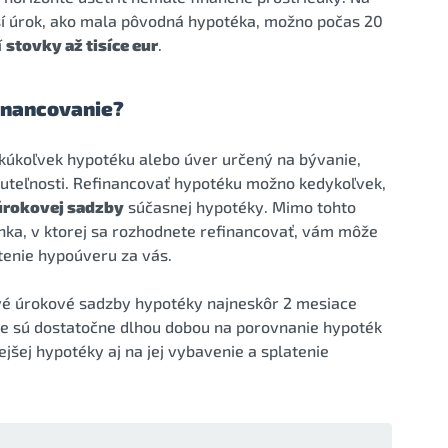
žší úrok, ako mala pôvodná hypotéka, možno počas 20
í
stovky až tisíce eur
.
inancovanie?
kúkoľvek hypotéku alebo úver určený na bývanie,
uteľnosti. Refinancovať hypotéku možno kedykoľvek,
 úrokovej sadzby
súčasnej hypotéky. Mimo tohto
nka, v ktorej sa rozhodnete refinancovať, vám môže
tenie hypoúveru za vás.
é úrokové sadzby hypotéky najneskôr 2 mesiace
ce sú dostatočne dlhou dobou na porovnanie hypoték
jšej hypotéky aj na jej vybavenie a splatenie