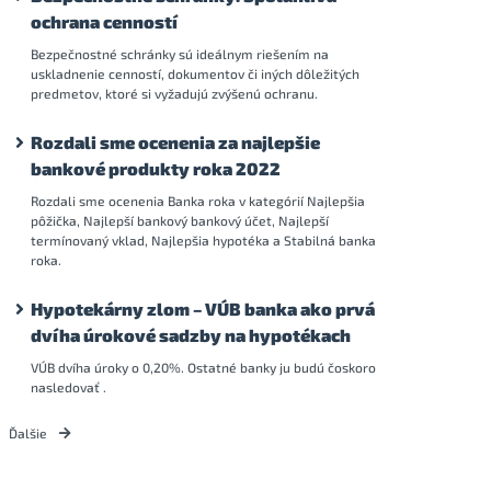
ochrana cenností
Bezpečnostné schránky sú ideálnym riešením na
uskladnenie cenností, dokumentov či iných dôležitých
predmetov, ktoré si vyžadujú zvýšenú ochranu.
Rozdali sme ocenenia za najlepšie
bankové produkty roka 2022
Rozdali sme ocenenia Banka roka v kategórií Najlepšia
pôžička, Najlepší bankový bankový účet, Najlepší
termínovaný vklad, Najlepšia hypotéka a Stabilná banka
roka.
Hypotekárny zlom – VÚB banka ako prvá
dvíha úrokové sadzby na hypotékach
VÚB dvíha úroky o 0,20%. Ostatné banky ju budú čoskoro
nasledovať .
Ďalšie