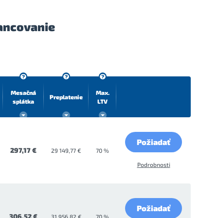
ancovanie
Mesačná
Max.
Preplatenie
splátka
LTV
Požiadať
297,17 €
29 149,77 €
70 %
Podrobnosti
Požiadať
306,52 €
31 956,82 €
70 %