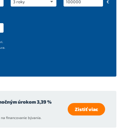
€
ri.
r.o.
močným úrokom 3,39 %
Zistiť viac
na financovanie bývania.