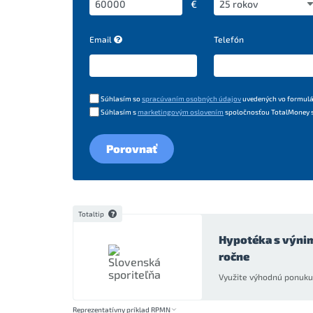
€
Email
Telefón
Súhlasím so
spracúvaním osobných údajov
uvedených vo formulá
Súhlasím s
marketingovým oslovením
spoločnosťou TotalMoney s.
Porovnať
Totaltip
Hypotéka s výni
ročne
Využite výhodnú ponuku 
Reprezentatívny príklad RPMN