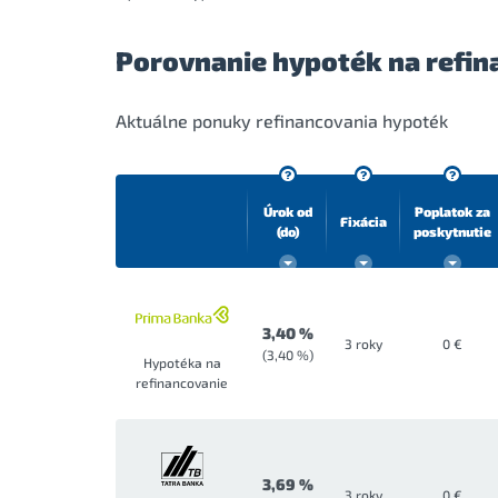
Porovnanie hypoték na refin
Aktuálne ponuky refinancovania hypoték
Úrok od
Poplatok za
Fixácia
(do)
poskytnutie
3,40 %
3 roky
0 €
(3,40 %)
Hypotéka na
refinancovanie
3,69 %
3 roky
0 €