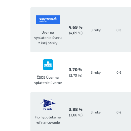
4,69 %
3 roky
0 €
Úver na
(4,69 %)
vyplatenie úveru
z inej banky
3,70 %
3 roky
0 €
(3,70 %)
ČSOB Úver na
splatenie úverov
3,88 %
3 roky
0 €
(3,88 %)
Fio hypotéka na
refinancovanie