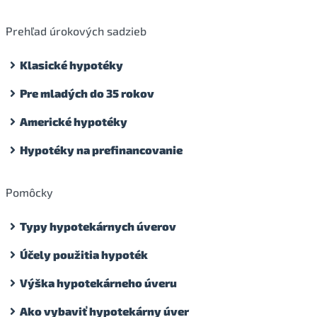
Prehľad úrokových sadzieb
Klasické hypotéky
Pre mladých do 35 rokov
Americké hypotéky
Hypotéky na prefinancovanie
Pomôcky
Typy hypotekárnych úverov
Účely použitia hypoték
Výška hypotekárneho úveru
Ako vybaviť hypotekárny úver