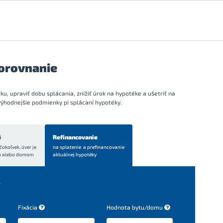
Porovnanie
, upraviť dobu splácania, znížiť úrok na hypotéke a ušetriť na
výhodnejšie podmienky pi splácaní hypotéky.
é
Refinancovanie
čokoľvek, úver je
na splatenie a prefinancovanie
m alebo domom
aktuálnej hypotéky
y
Fixácia
Hodnota bytu/domu