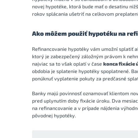
novej hypotéke, ktorá bude mať o desatinu ni
rokov splácania ušetriť na celkovom preplaten
Ako môžem použiť hypotéku na ref
Refinancovanie hypotéky vám umožní splatiť a
ktorý je zabezpečený záložným právom k nehn
najviac sa to však oplatí v čase
konca fixácie
obdobia je splatenie hypotéky spoplatnené. Ba
ponúknuť vyplatenie pokuty za predčasné spla
Banky majú povinnosť oznamovať klientom nov
pred uplynutím doby fixácie úroku. Dva mesia
na refinancovanie a v prípade nájdenia výhodne
pôvodnej hypotéky.