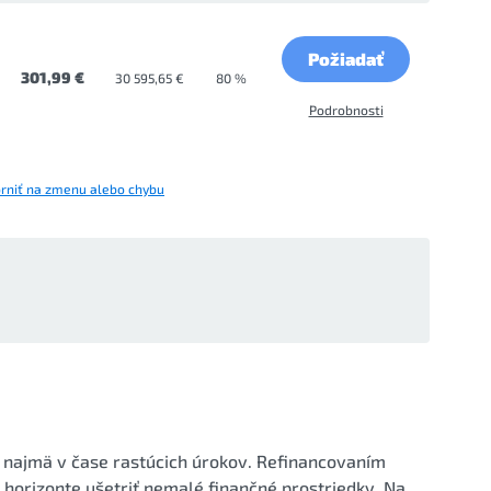
Požiadať
301,99 €
30 595,65 €
80 %
Podrobnosti
rniť na zmenu alebo chybu
 najmä v čase rastúcich úrokov. Refinancovaním
orizonte ušetriť nemalé finančné prostriedky. Na