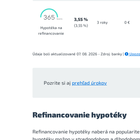
3,55 %
3 roky
0 €
(3,55 %)
Hypotéka na
refinancovanie
Údaje boli aktualizované 07. 08. 2026 - Zdroj: banky |
Upozo
Pozrite si aj
prehľad úrokov
Refinancovanie hypotéky
Refinancovanie hypotéky naberá na popularite
hypotéky možno v strednodobom a dlhodobom h