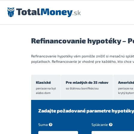
Preskočiť na obsah
Refinancovanie hypotéky – 
Refinancovanie hypotéky vám pomôže znížiť si mesačnú splátku
poplatkoch. Refinancovanie je vhodné pre každého, kto chce 
Klasické
Pre mladých do 35 rokov
Americk
peniaze na byt
so štátnou bonifikáciou
peniaze na 
alebo dom
krytý byto
Zadajte požadované parametre hypoték
Suma
Splácanie