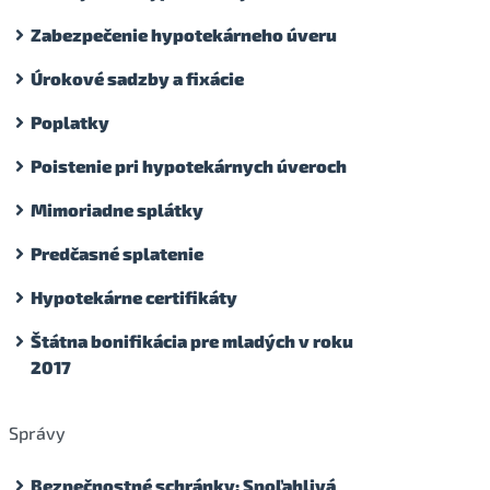
Zabezpečenie hypotekárneho úveru
Úrokové sadzby a fixácie
Poplatky
Poistenie pri hypotekárnych úveroch
Mimoriadne splátky
Predčasné splatenie
Hypotekárne certifikáty
Štátna bonifikácia pre mladých v roku
2017
Správy
Bezpečnostné schránky: Spoľahlivá