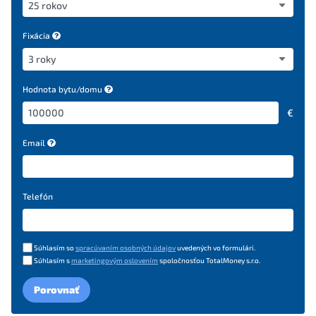
Fixácia
Hodnota bytu/domu
€
Email
Telefón
Súhlasím so
spracúvaním osobných údajov
uvedených vo formulári.
Súhlasím s
marketingovým oslovením
spoločnosťou TotalMoney s.r.o.
Porovnať