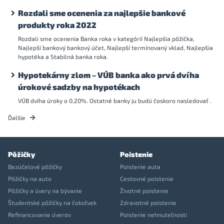
Rozdali sme ocenenia za najlepšie bankové
produkty roka 2022
Rozdali sme ocenenia Banka roka v kategórií Najlepšia pôžička,
Najlepší bankový bankový účet, Najlepší termínovaný vklad, Najlepšia
hypotéka a Stabilná banka roka.
Hypotekárny zlom – VÚB banka ako prvá dvíha
úrokové sadzby na hypotékach
VÚB dvíha úroky o 0,20%. Ostatné banky ju budú čoskoro nasledovať .
Ďalšie
Pôžičky
Poistenie
Bezúčelové pôžičky
Poistenie auta
Pôžičky na auto
Cestovné poistenie
Pôžičky a úvery na bývanie
Životné poistenie
Študentské pôžičky na čokoľvek
Zdravotné poistenie
Refinancovanie úverov
Poistenie nehnuteľnosti