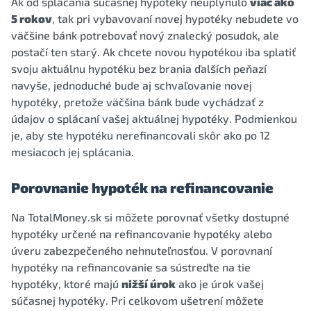
Ak od splácania súčasnej hypotéky neuplynulo
viac ako
5 rokov
, tak pri vybavovaní novej hypotéky nebudete vo
väčšine bánk potrebovať nový znalecký posudok, ale
postačí ten starý. Ak chcete novou hypotékou iba splatiť
svoju aktuálnu hypotéku bez brania ďalších peňazí
navyše, jednoduché bude aj schvaľovanie novej
hypotéky, pretože väčšina bánk bude vychádzať z
údajov o splácaní vašej aktuálnej hypotéky. Podmienkou
je, aby ste hypotéku nerefinancovali skôr ako po 12
mesiacoch jej splácania.
Porovnanie hypoték na refinancovanie
Na TotalMoney.sk si môžete porovnať všetky dostupné
hypotéky určené na refinancovanie hypotéky alebo
úveru zabezpečeného nehnuteľnosťou. V porovnaní
hypotéky na refinancovanie sa sústreďte na tie
hypotéky, ktoré majú
nižší úrok
ako je úrok vašej
súčasnej hypotéky. Pri celkovom ušetrení môžete