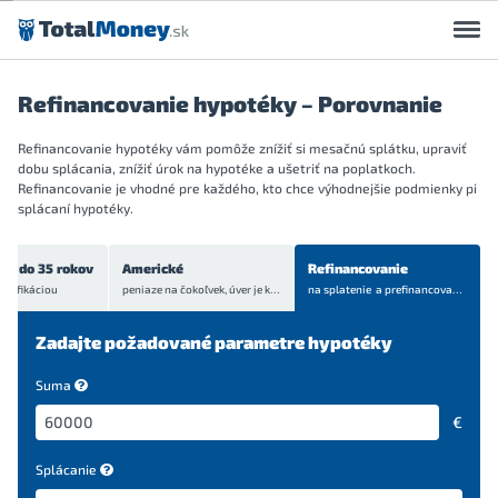
Preskočiť na obsah
Refinancovanie hypotéky – Porovnanie
Refinancovanie hypotéky vám pomôže znížiť si mesačnú splátku, upraviť
dobu splácania, znížiť úrok na hypotéke a ušetriť na poplatkoch.
Refinancovanie je vhodné pre každého, kto chce výhodnejšie podmienky pi
splácaní hypotéky.
ch do 35 rokov
Americké
Refinancovanie
onifikáciou
peniaze na čokoľvek, úver je
krytý bytom alebo domom
na splatenie a prefinancovanie
aktuá
Zadajte požadované parametre hypotéky
Suma
€
Splácanie