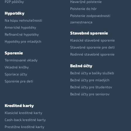
P2P pôžičky
Havarijné poistenie
Poistenie do hôr
Hypotéky
Poistenie zodpovednosti
Na kúpu nehnuteľnosti
zamestnanca
Americké hypotéky
Stavebné sporenie
Refinančné hypotéky
Klasické stavebné sporenie
Hypotéky pre mladých
Stavebné sporenie pre deti
Sporenie
Rodinné stavebné sporenie
Termínované vklady
Bežné účty
Vkladné knížky
Bežné účty a balíky služieb
Sporiace účty
Bežné účty pre mladých
Sporenie pre deti
Bežné účty pre študentov
Bežné účty pre seniorov
Kreditné karty
Klasické kreditné karty
Cash-back kreditné karty
Prestížne kreditné karty