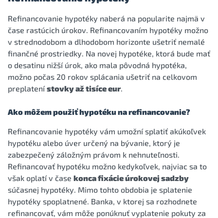
Refinancovanie hypotéky naberá na popularite najmä v
čase rastúcich úrokov. Refinancovaním hypotéky možno
v strednodobom a dlhodobom horizonte ušetriť nemalé
finančné prostriedky. Na novej hypotéke, ktorá bude mať
o desatinu nižší úrok, ako mala pôvodná hypotéka,
možno počas 20 rokov splácania ušetriť na celkovom
preplatení
stovky až tisíce eur
.
Ako môžem použiť hypotéku na refinancovanie?
Refinancovanie hypotéky vám umožní splatiť akúkoľvek
hypotéku alebo úver určený na bývanie, ktorý je
zabezpečený záložným právom k nehnuteľnosti.
Refinancovať hypotéku možno kedykoľvek, najviac sa to
však oplatí v čase
konca fixácie úrokovej sadzby
súčasnej hypotéky. Mimo tohto obdobia je splatenie
hypotéky spoplatnené. Banka, v ktorej sa rozhodnete
refinancovať, vám môže ponúknuť vyplatenie pokuty za