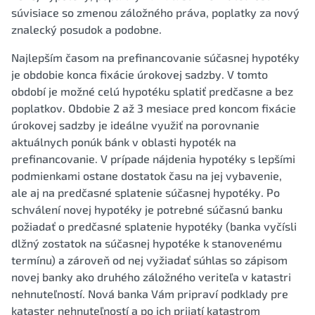
súvisiace so zmenou záložného práva, poplatky za nový
znalecký posudok a podobne.
Najlepším časom na prefinancovanie súčasnej hypotéky
je obdobie konca fixácie úrokovej sadzby. V tomto
období je možné celú hypotéku splatiť predčasne a bez
poplatkov. Obdobie 2 až 3 mesiace pred koncom fixácie
úrokovej sadzby je ideálne využiť na porovnanie
aktuálnych ponúk bánk v oblasti hypoték na
prefinancovanie. V prípade nájdenia hypotéky s lepšími
podmienkami ostane dostatok času na jej vybavenie,
ale aj na predčasné splatenie súčasnej hypotéky. Po
schválení novej hypotéky je potrebné súčasnú banku
požiadať o predčasné splatenie hypotéky (banka vyčísli
dlžný zostatok na súčasnej hypotéke k stanovenému
termínu) a zároveň od nej vyžiadať súhlas so zápisom
novej banky ako druhého záložného veriteľa v katastri
nehnuteľností. Nová banka Vám pripraví podklady pre
kataster nehnuteľností a po ich prijatí katastrom