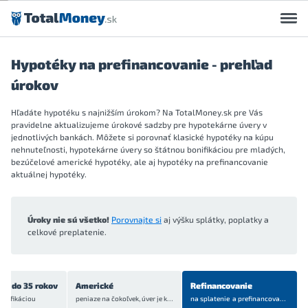
Preskočiť na obsah
Hypotéky na prefinancovanie - prehľad
úrokov
Hľadáte hypotéku s najnižším úrokom? Na TotalMoney.sk pre Vás
pravidelne aktualizujeme úrokové sadzby pre hypotekárne úvery v
jednotlivých bankách. Môžete si porovnať klasické hypotéky na kúpu
nehnuteľnosti, hypotekárne úvery so štátnou bonifikáciou pre mladých,
bezúčelové americké hypotéky, ale aj hypotéky na prefinancovanie
aktuálnej hypotéky.
Úroky nie sú všetko!
Porovnajte si
aj výšku splátky, poplatky a
celkové preplatenie.
ch do 35 rokov
Americké
Refinancovanie
onifikáciou
peniaze na čokoľvek, úver je
krytý bytom alebo domom
na splatenie a prefinancovanie
aktuá