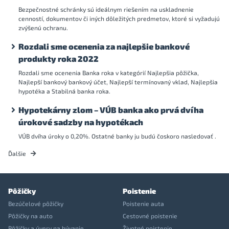
Bezpečnostné schránky sú ideálnym riešením na uskladnenie
cenností, dokumentov či iných dôležitých predmetov, ktoré si vyžadujú
zvýšenú ochranu.
Rozdali sme ocenenia za najlepšie bankové
produkty roka 2022
Rozdali sme ocenenia Banka roka v kategórií Najlepšia pôžička,
Najlepší bankový bankový účet, Najlepší termínovaný vklad, Najlepšia
hypotéka a Stabilná banka roka.
Hypotekárny zlom – VÚB banka ako prvá dvíha
úrokové sadzby na hypotékach
VÚB dvíha úroky o 0,20%. Ostatné banky ju budú čoskoro nasledovať .
Ďalšie
Pôžičky
Poistenie
Bezúčelové pôžičky
Poistenie auta
Pôžičky na auto
Cestovné poistenie
Pôžičky a úvery na bývanie
Životné poistenie