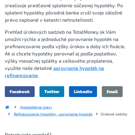
zrealizuje predčasné splatenie súčasnej hypotéky. Po
splatení hypotéky pôvodná banka zruší svoje záložné
právo zapísané v katastri nehnuteľností.
Prehľad úrokových sadzieb na TotalMoney.sk Vám
umožní rýchle a jednoduché porovnanie hypoték na
prefinancovanie podľa výšky úrokov a doby ich fixácie.
Ak si chcete hypotéky porovnať aj podľa poplatkov,
výšky mesačnej splátky a celkového preplatenia,
využite naše detailné
porovnanie hypoték na
refinancovanie
.
Facebook
Twitter
LinkedIn
Email
Hypotekárne úvery
Refinancovanie hypotéky - porovnanie hypoték
Úrokové sadzby
Potrebujete pomôcť?