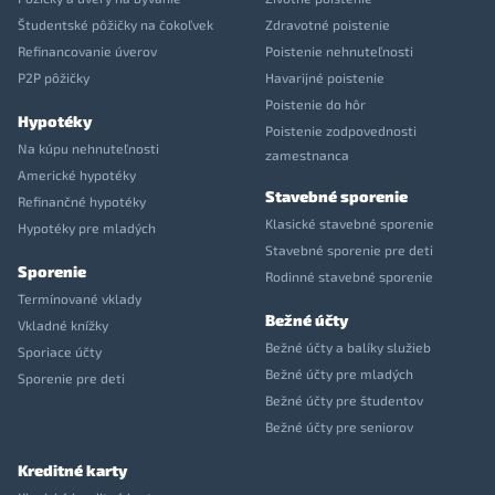
Študentské pôžičky na čokoľvek
Zdravotné poistenie
Refinancovanie úverov
Poistenie nehnuteľnosti
P2P pôžičky
Havarijné poistenie
Poistenie do hôr
Hypotéky
Poistenie zodpovednosti
Na kúpu nehnuteľnosti
zamestnanca
Americké hypotéky
Stavebné sporenie
Refinančné hypotéky
Klasické stavebné sporenie
Hypotéky pre mladých
Stavebné sporenie pre deti
Sporenie
Rodinné stavebné sporenie
Termínované vklady
Bežné účty
Vkladné knížky
Bežné účty a balíky služieb
Sporiace účty
Bežné účty pre mladých
Sporenie pre deti
Bežné účty pre študentov
Bežné účty pre seniorov
Kreditné karty