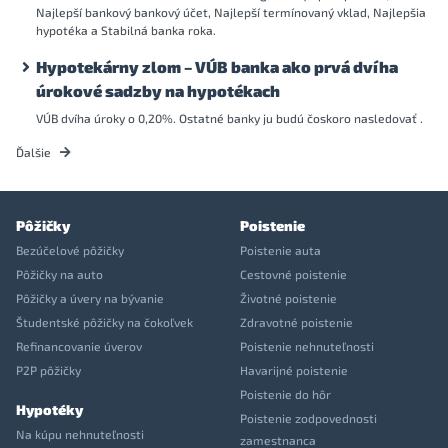
Najlepší bankový bankový účet, Najlepší termínovaný vklad, Najlepšia
hypotéka a Stabilná banka roka.
Hypotekárny zlom – VÚB banka ako prvá dvíha
úrokové sadzby na hypotékach
VÚB dvíha úroky o 0,20%. Ostatné banky ju budú čoskoro nasledovať .
Ďalšie
Pôžičky
Poistenie
Bezúčelové pôžičky
Poistenie auta
Pôžičky na auto
Cestovné poistenie
Pôžičky a úvery na bývanie
Životné poistenie
Študentské pôžičky na čokoľvek
Zdravotné poistenie
Refinancovanie úverov
Poistenie nehnuteľnosti
P2P pôžičky
Havarijné poistenie
Poistenie do hôr
Hypotéky
Poistenie zodpovednosti
Na kúpu nehnuteľnosti
zamestnanca