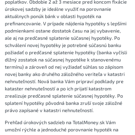
poplatkov. Obdobie 2 až 3 mesiace pred koncom fixácie
úrokovej sadzby je ideálne využiť na porovnanie
aktuálnych ponúk bánk v oblasti hypoték na
prefinancovanie. V prípade nájdenia hypotéky s lepšími
podmienkami ostane dostatok času na jej vybavenie,
ale aj na predčasné splatenie súčasnej hypotéky. Po
schválení novej hypotéky je potrebné súčasnú banku
požiadať o predčasné splatenie hypotéky (banka vyčísli
dlžný zostatok na súčasnej hypotéke k stanovenému
termínu) a zároveň od nej vyžiadať súhlas so zápisom
novej banky ako druhého záložného veriteľa v katastri
nehnuteľností. Nová banka Vám pripraví podklady pre
kataster nehnuteľností a po ich prijatí katastrom
zrealizuje predčasné splatenie súčasnej hypotéky. Po
splatení hypotéky pôvodná banka zruší svoje záložné
právo zapísané v katastri nehnuteľností.
Prehľad úrokových sadzieb na TotalMoney.sk Vám
umožní rýchle a jednoduché porovnanie hypoték na