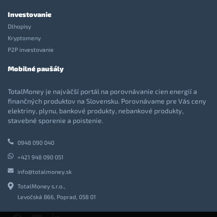
Investovanie
Dlhopisy
Kryptomeny
P2P investovanie
Mobilné paušály
TotalMoney je najväčší portál na porovnávanie cien energií a
finančných produktov na Slovensku. Porovnávame pre Vás ceny
elektriny, plynu, bankové produkty, nebankové produkty,
stavebné sporenie a poistenie.
0948 090 040
+421 948 090 051
info@totalmoney.sk
TotalMoney s.r.o.,
Levočská 866, Poprad, 058 01