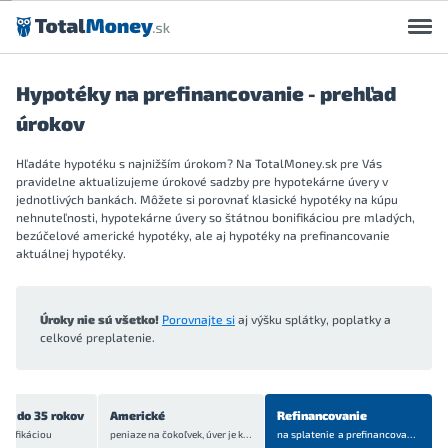
Preskočiť na obsah
Hypotéky na prefinancovanie - prehľad
úrokov
Hľadáte hypotéku s najnižším úrokom? Na TotalMoney.sk pre Vás
pravidelne aktualizujeme úrokové sadzby pre hypotekárne úvery v
jednotlivých bankách. Môžete si porovnať klasické hypotéky na kúpu
nehnuteľnosti, hypotekárne úvery so štátnou bonifikáciou pre mladých,
bezúčelové americké hypotéky, ale aj hypotéky na prefinancovanie
aktuálnej hypotéky.
Úroky nie sú všetko!
Porovnajte si
aj výšku splátky, poplatky a
celkové preplatenie.
ch do 35 rokov
Americké
Refinancovanie
onifikáciou
peniaze na čokoľvek, úver je
krytý bytom alebo domom
na splatenie a prefinancovanie
aktuá