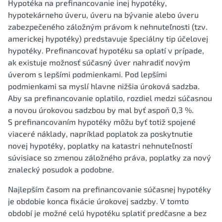
Hypotéka na prefinancovanie inej hypotéky,
hypotekárneho úveru, úveru na bývanie alebo úveru
zabezpečeného záložným právom k nehnuteľnosti (tzv.
americkej hypotéky) predstavuje špeciálny tip účelovej
hypotéky. Prefinancovať hypotéku sa oplatí v prípade,
ak existuje možnosť súčasný úver nahradiť novým
úverom s lepšími podmienkami. Pod lepšími
podmienkami sa myslí hlavne nižšia úroková sadzba.
Aby sa prefinancovanie oplatilo, rozdiel medzi súčasnou
a novou úrokovou sadzbou by mal byť aspoň 0,3 %.
S prefinancovaním hypotéky môžu byť totiž spojené
viaceré náklady, napríklad poplatok za poskytnutie
novej hypotéky, poplatky na katastri nehnuteľností
súvisiace so zmenou záložného práva, poplatky za nový
znalecký posudok a podobne.
Najlepším časom na prefinancovanie súčasnej hypotéky
je obdobie konca fixácie úrokovej sadzby. V tomto
období je možné celú hypotéku splatiť predčasne a bez