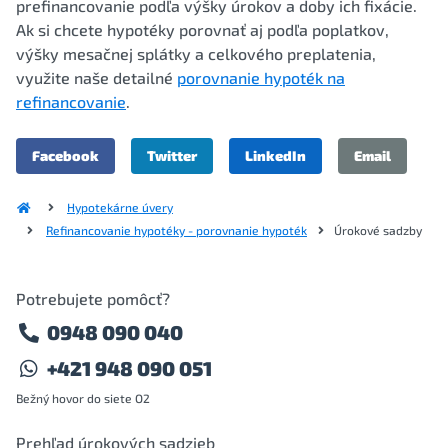
prefinancovanie podľa výšky úrokov a doby ich fixácie.
Ak si chcete hypotéky porovnať aj podľa poplatkov,
výšky mesačnej splátky a celkového preplatenia,
využite naše detailné
porovnanie hypoték na
refinancovanie
.
Facebook
Twitter
LinkedIn
Email
Hypotekárne úvery
Refinancovanie hypotéky - porovnanie hypoték
Úrokové sadzby
Potrebujete pomôcť?
0948 090 040
+421 948 090 051
Bežný hovor do siete O2
Prehľad úrokových sadzieb