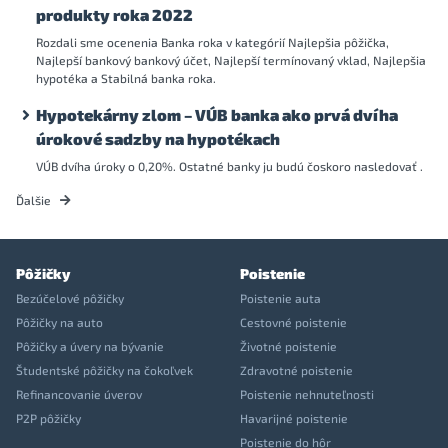
produkty roka 2022
Rozdali sme ocenenia Banka roka v kategórií Najlepšia pôžička,
Najlepší bankový bankový účet, Najlepší termínovaný vklad, Najlepšia
hypotéka a Stabilná banka roka.
Hypotekárny zlom – VÚB banka ako prvá dvíha
úrokové sadzby na hypotékach
VÚB dvíha úroky o 0,20%. Ostatné banky ju budú čoskoro nasledovať .
Ďalšie
Pôžičky
Poistenie
Bezúčelové pôžičky
Poistenie auta
Pôžičky na auto
Cestovné poistenie
Pôžičky a úvery na bývanie
Životné poistenie
Študentské pôžičky na čokoľvek
Zdravotné poistenie
Refinancovanie úverov
Poistenie nehnuteľnosti
P2P pôžičky
Havarijné poistenie
Poistenie do hôr