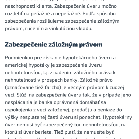
neschopnosti klienta. Zabezpečenie úveru možno
rozdeliť na peňažné a nepeňažné. Podľa spôsobu
zabezpečenia rozlišujeme zabezpečenie záložným
právom, ručením a vinkuláciou vkladu.
Zabezpečenie záložným právom
Podmienkou pre získanie hypotekárneho úveru a
americkej hypotéky je zabezpečenie úveru
nehnuteľnosťou, t.j. zriadením záložného práva k
nehnuteľnosti v prospech banky. Záložné právo
(označované tiež ťarcha) je vecným právom k cudzej
veci. Slúži na zabezpečenie úveru tak, že v prípade jeho
nesplácania je banka oprávnená domáhať sa
uspokojenia z veci založenej, predať ju a peniaze do
výšky nesplatenej časti úveru si ponechať. Hypotekárny
úver nemusí byť zabezpečený tou nehnuteľnosťou, na
ktorú si úver beriete. Tiež platí, že nemusíte byť