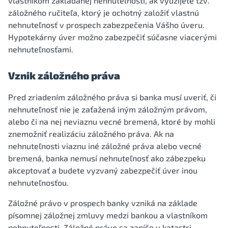
vlastníkom zakladanej nehnuteľnosti, ak využijete tzv.
záložného ručiteľa, ktorý je ochotný založiť vlastnú
nehnuteľnosť v prospech zabezpečenia Vášho úveru.
Hypotekárny úver možno zabezpečiť súčasne viacerými
nehnuteľnosťami.
Vznik záložného práva
Pred zriadením záložného práva si banka musí uveriť, či
nehnuteľnosť nie je zaťažená iným záložným právom,
alebo či na nej neviaznu vecné bremená, ktoré by mohli
znemožniť realizáciu záložného práva. Ak na
nehnuteľnosti viaznu iné záložné práva alebo vecné
bremená, banka nemusí nehnuteľnosť ako zábezpeku
akceptovať a budete vyzvaný zabezpečiť úver inou
nehnuteľnosťou.
Záložné právo v prospech banky vzniká na základe
písomnej záložnej zmluvy medzi bankou a vlastníkom
nehnuteľnosti. Záložné právo sa zapíše v katastri