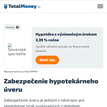
Preskočiť na obsah
Totaltip
Hypotéka s výnimočným úrokom
3,39 % ročne
Využite výhodnú ponuku na financovanie
bývania.
Zistiť viac
Reprezentatívny príklad RPMN
Zabezpečenie hypotekárneho
úveru
Zabezpečenie úveru je jedným z nástrojov pre
obmedzenie strát vyplývajúcich z platobnej