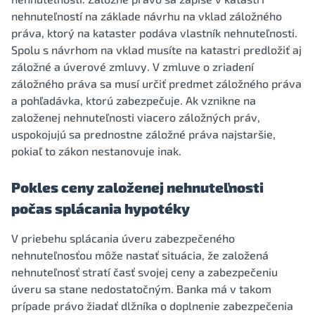
nehnuteľností na základe návrhu na vklad záložného
práva, ktorý na kataster podáva vlastník nehnuteľnosti.
Spolu s návrhom na vklad musíte na katastri predložiť aj
záložné a úverové zmluvy. V zmluve o zriadení
záložného práva sa musí určiť predmet záložného práva
a pohľadávka, ktorú zabezpečuje. Ak vznikne na
založenej nehnuteľnosti viacero záložných práv,
uspokojujú sa prednostne záložné práva najstaršie,
pokiaľ to zákon nestanovuje inak.
Pokles ceny založenej nehnuteľnosti
počas splácania hypotéky
V priebehu splácania úveru zabezpečeného
nehnuteľnosťou môže nastať situácia, že založená
nehnuteľnosť stratí časť svojej ceny a zabezpečeniu
úveru sa stane nedostatočným. Banka má v takom
prípade právo žiadať dlžníka o doplnenie zabezpečenia