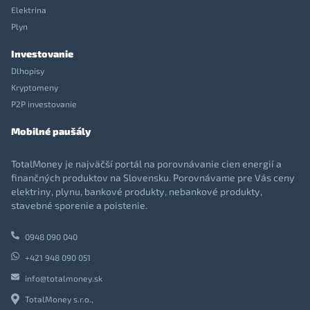
Elektrina
Plyn
Investovanie
Dlhopisy
Kryptomeny
P2P investovanie
Mobilné paušály
TotalMoney je najväčší portál na porovnávanie cien energií a
finančných produktov na Slovensku. Porovnávame pre Vás ceny
elektriny, plynu, bankové produkty, nebankové produkty,
stavebné sporenie a poistenie.
0948 090 040
+421 948 090 051
info@totalmoney.sk
TotalMoney s.r.o.,