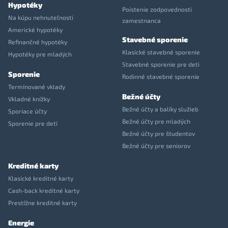
Hypotéky
Poistenie zodpovednosti
Na kúpu nehnuteľnosti
zamestnanca
Americké hypotéky
Stavebné sporenie
Refinančné hypotéky
Klasické stavebné sporenie
Hypotéky pre mladých
Stavebné sporenie pre deti
Sporenie
Rodinné stavebné sporenie
Termínované vklady
Bežné účty
Vkladné knížky
Bežné účty a balíky služieb
Sporiace účty
Bežné účty pre mladých
Sporenie pre deti
Bežné účty pre študentov
Bežné účty pre seniorov
Kreditné karty
Klasické kreditné karty
Cash-back kreditné karty
Prestížne kreditné karty
Energie