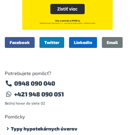
Facebook
Twitter
LinkedIn
Email
Potrebujete pomôcť?
0948 090 040
+421 948 090 051
Bežný hovor do siete O2
Pomôcky
Typy hypotekárnych úverov