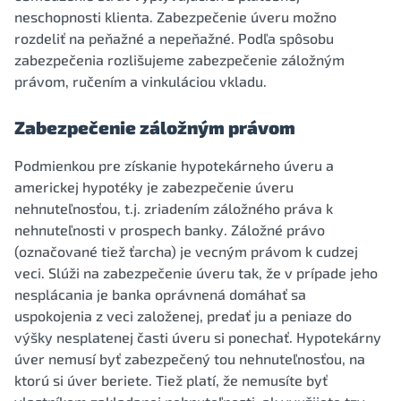
neschopnosti klienta. Zabezpečenie úveru možno
rozdeliť na peňažné a nepeňažné. Podľa spôsobu
zabezpečenia rozlišujeme zabezpečenie záložným
právom, ručením a vinkuláciou vkladu.
Zabezpečenie záložným právom
Podmienkou pre získanie hypotekárneho úveru a
americkej hypotéky je zabezpečenie úveru
nehnuteľnosťou, t.j. zriadením záložného práva k
nehnuteľnosti v prospech banky. Záložné právo
(označované tiež ťarcha) je vecným právom k cudzej
veci. Slúži na zabezpečenie úveru tak, že v prípade jeho
nesplácania je banka oprávnená domáhať sa
uspokojenia z veci založenej, predať ju a peniaze do
výšky nesplatenej časti úveru si ponechať. Hypotekárny
úver nemusí byť zabezpečený tou nehnuteľnosťou, na
ktorú si úver beriete. Tiež platí, že nemusíte byť