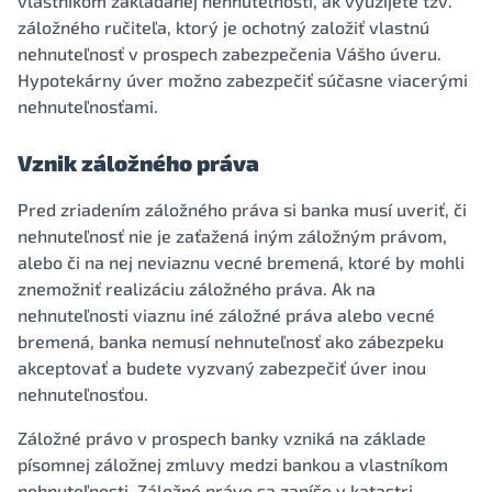
vlastníkom zakladanej nehnuteľnosti, ak využijete tzv.
záložného ručiteľa, ktorý je ochotný založiť vlastnú
nehnuteľnosť v prospech zabezpečenia Vášho úveru.
Hypotekárny úver možno zabezpečiť súčasne viacerými
nehnuteľnosťami.
Vznik záložného práva
Pred zriadením záložného práva si banka musí uveriť, či
nehnuteľnosť nie je zaťažená iným záložným právom,
alebo či na nej neviaznu vecné bremená, ktoré by mohli
znemožniť realizáciu záložného práva. Ak na
nehnuteľnosti viaznu iné záložné práva alebo vecné
bremená, banka nemusí nehnuteľnosť ako zábezpeku
akceptovať a budete vyzvaný zabezpečiť úver inou
nehnuteľnosťou.
Záložné právo v prospech banky vzniká na základe
písomnej záložnej zmluvy medzi bankou a vlastníkom
nehnuteľnosti. Záložné právo sa zapíše v katastri