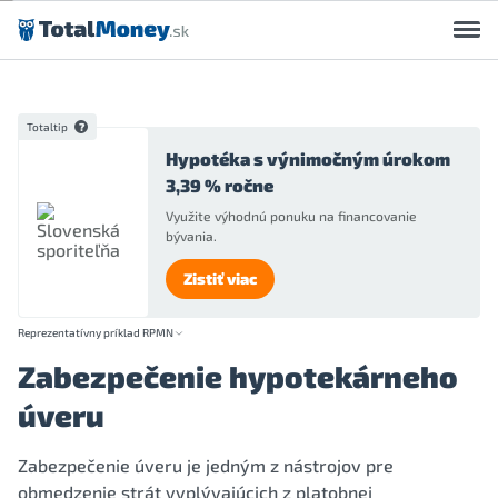
Preskočiť na obsah
Totaltip
Hypotéka s výnimočným úrokom
3,39 % ročne
Využite výhodnú ponuku na financovanie
bývania.
Zistiť viac
Reprezentatívny príklad RPMN
Zabezpečenie hypotekárneho
úveru
Zabezpečenie úveru je jedným z nástrojov pre
obmedzenie strát vyplývajúcich z platobnej