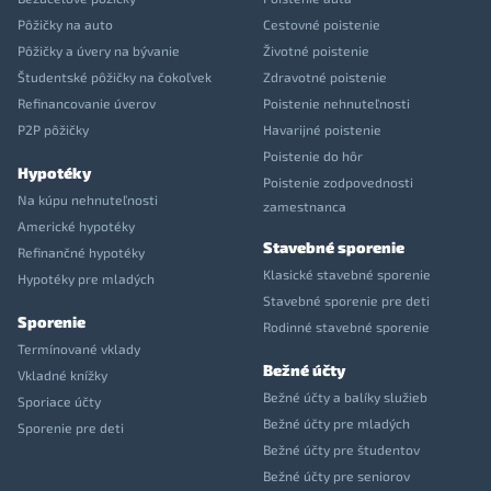
Pôžičky na auto
Cestovné poistenie
Pôžičky a úvery na bývanie
Životné poistenie
Študentské pôžičky na čokoľvek
Zdravotné poistenie
Refinancovanie úverov
Poistenie nehnuteľnosti
P2P pôžičky
Havarijné poistenie
Poistenie do hôr
Hypotéky
Poistenie zodpovednosti
Na kúpu nehnuteľnosti
zamestnanca
Americké hypotéky
Stavebné sporenie
Refinančné hypotéky
Klasické stavebné sporenie
Hypotéky pre mladých
Stavebné sporenie pre deti
Sporenie
Rodinné stavebné sporenie
Termínované vklady
Bežné účty
Vkladné knížky
Bežné účty a balíky služieb
Sporiace účty
Bežné účty pre mladých
Sporenie pre deti
Bežné účty pre študentov
Bežné účty pre seniorov