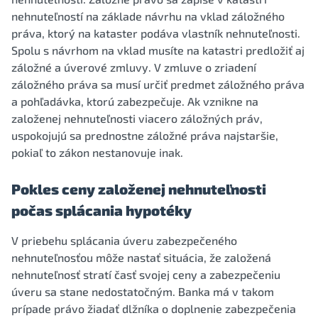
nehnuteľností na základe návrhu na vklad záložného
práva, ktorý na kataster podáva vlastník nehnuteľnosti.
Spolu s návrhom na vklad musíte na katastri predložiť aj
záložné a úverové zmluvy. V zmluve o zriadení
záložného práva sa musí určiť predmet záložného práva
a pohľadávka, ktorú zabezpečuje. Ak vznikne na
založenej nehnuteľnosti viacero záložných práv,
uspokojujú sa prednostne záložné práva najstaršie,
pokiaľ to zákon nestanovuje inak.
Pokles ceny založenej nehnuteľnosti
počas splácania hypotéky
V priebehu splácania úveru zabezpečeného
nehnuteľnosťou môže nastať situácia, že založená
nehnuteľnosť stratí časť svojej ceny a zabezpečeniu
úveru sa stane nedostatočným. Banka má v takom
prípade právo žiadať dlžníka o doplnenie zabezpečenia