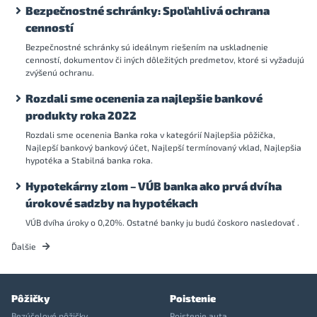
Bezpečnostné schránky: Spoľahlivá ochrana
cenností
Bezpečnostné schránky sú ideálnym riešením na uskladnenie
cenností, dokumentov či iných dôležitých predmetov, ktoré si vyžadujú
zvýšenú ochranu.
Rozdali sme ocenenia za najlepšie bankové
produkty roka 2022
Rozdali sme ocenenia Banka roka v kategórií Najlepšia pôžička,
Najlepší bankový bankový účet, Najlepší termínovaný vklad, Najlepšia
hypotéka a Stabilná banka roka.
Hypotekárny zlom – VÚB banka ako prvá dvíha
úrokové sadzby na hypotékach
VÚB dvíha úroky o 0,20%. Ostatné banky ju budú čoskoro nasledovať .
Ďalšie
Pôžičky
Poistenie
Bezúčelové pôžičky
Poistenie auta