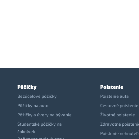
Pôžičky
Poistenie
Bezúčelové pôžičky
Poistenie auta
Pôžičky na auto
Cestovné poistenie
Pôžičky a úvery na bývanie
Životné poistenie
Študentské pôžičky na
Zdravotné poisteni
čokoľvek
Poistenie nehnuteľ
Refinancovanie úverov