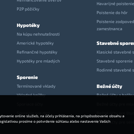
Havarijné poisteni
P2P pôžičky
Poistenie do hôr
Poistenie zodpoved
Hypotéky
zamestnanca
Na kúpu nehnuteľnosti
Stavebné spore
Americké hypotéky
Refinančné hypotéky
Klasické stavebné 
Hypotéky pre mladých
Stavebné sporenie 
Rodinné stavebné 
Sporenie
Bežné účty
Termínované vklady
Vkladné knížky
Bežné účty a balíky
Sporiace účty
Bežné účty pre ml
Sporenie pre deti
Bežné účty pre štu
tovanie online služieb, na účely prihlásenia, na prispôsobovanie obsahu a
legislatívou prosíme o potvrdenie súhlasu alebo nastavenie Vašich
Bežné účty pre sen