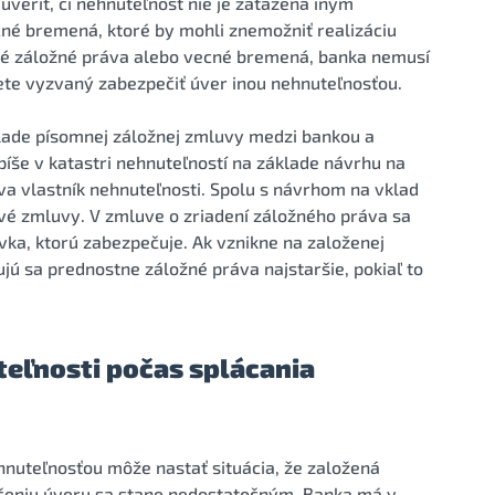
veriť, či nehnuteľnosť nie je zaťažená iným
né bremená, ktoré by mohli znemožniť realizáciu
iné záložné práva alebo vecné bremená, banka nemusí
te vyzvaný zabezpečiť úver inou nehnuteľnosťou.
lade písomnej záložnej zmluvy medzi bankou a
píše v katastri nehnuteľností na základe návrhu na
va vlastník nehnuteľnosti. Spolu s návrhom na vklad
ové zmluvy. V zmluve o zriadení záložného práva sa
ka, ktorú zabezpečuje. Ak vznikne na založenej
jú sa prednostne záložné práva najstaršie, pokiaľ to
teľnosti počas splácania
nuteľnosťou môže nastať situácia, že založená
ečeniu úveru sa stane nedostatočným. Banka má v