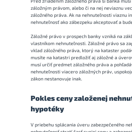
Pred zriadením záložného práva si banka musí u
záložným právom, alebo či na nej neviaznu vec
záložného práva. Ak na nehnuteľnosti viaznu 
nehnuteľnosť ako zábezpeku akceptovať a bude
Záložné právo v prospech banky vzniká na zák
vlastníkom nehnuteľnosti. Záložné právo sa za
vklad záložného práva, ktorý na kataster podá
musíte na katastri predložiť aj záložné a úver
musí určiť predmet záložného práva a pohľadáv
nehnuteľnosti viacero záložných práv, uspokoju
zákon nestanovuje inak.
Pokles ceny založenej nehnu
hypotéky
V priebehu splácania úveru zabezpečeného neh
nehnuteľnosť stratí časť svojej ceny a zabezp