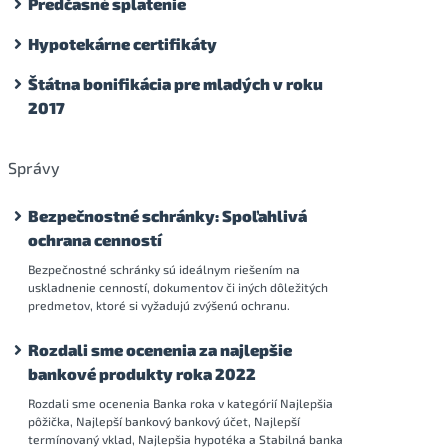
Predčasné splatenie
Hypotekárne certifikáty
Štátna bonifikácia pre mladých v roku
2017
Správy
Bezpečnostné schránky: Spoľahlivá
ochrana cenností
Bezpečnostné schránky sú ideálnym riešením na
uskladnenie cenností, dokumentov či iných dôležitých
predmetov, ktoré si vyžadujú zvýšenú ochranu.
Rozdali sme ocenenia za najlepšie
bankové produkty roka 2022
Rozdali sme ocenenia Banka roka v kategórií Najlepšia
pôžička, Najlepší bankový bankový účet, Najlepší
termínovaný vklad, Najlepšia hypotéka a Stabilná banka