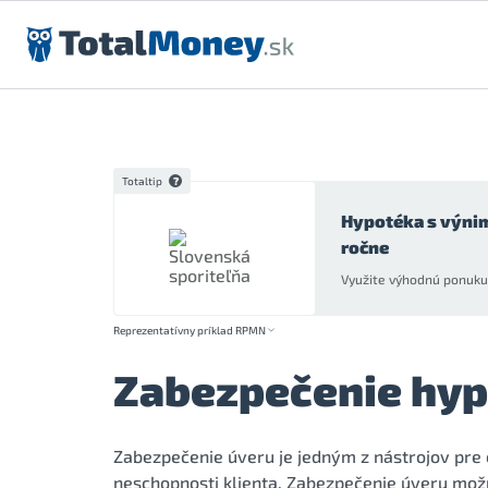
Preskočiť na obsah
Totaltip
Hypotéka s výni
ročne
Využite výhodnú ponuku 
Reprezentatívny príklad RPMN
Zabezpečenie hyp
Zabezpečenie úveru je jedným z nástrojov pre 
neschopnosti klienta. Zabezpečenie úveru mož