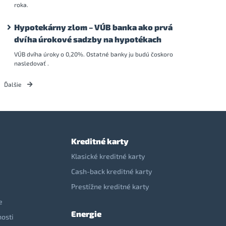
roka.
Hypotekárny zlom – VÚB banka ako prvá
dvíha úrokové sadzby na hypotékach
VÚB dvíha úroky o 0,20%. Ostatné banky ju budú čoskoro
nasledovať .
Ďalšie
Kreditné karty
Klasické kreditné karty
Cash-back kreditné karty
Prestížne kreditné karty
e
Energie
nosti