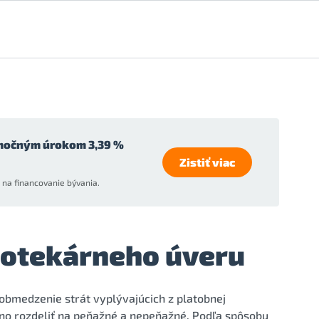
močným úrokom 3,39 %
Zistiť viac
na financovanie bývania.
otekárneho úveru
obmedzenie strát vyplývajúcich z platobnej
no rozdeliť na peňažné a nepeňažné. Podľa spôsobu