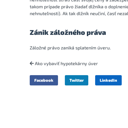
takom prípade právo žiadať dlžníka o doplneni
nehnuteľnosti). Ak tak dlžník neučiní, časť ne
Zánik záložného práva
Záložné právo zaniká splatením úveru.
Ako vybaviť hypotekárny úver
Facebook
Twitter
LinkedIn