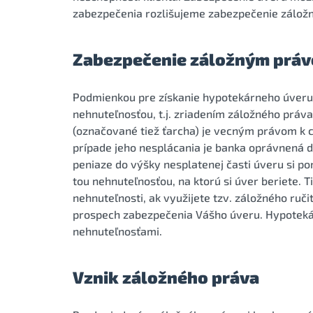
zabezpečenia rozlišujeme zabezpečenie záložn
Zabezpečenie záložným prá
Podmienkou pre získanie hypotekárneho úveru
nehnuteľnosťou, t.j. zriadením záložného práv
(označované tiež ťarcha) je vecným právom k cu
prípade jeho nesplácania je banka oprávnená d
peniaze do výšky nesplatenej časti úveru si 
tou nehnuteľnosťou, na ktorú si úver beriete. T
nehnuteľnosti, ak využijete tzv. záložného ruči
prospech zabezpečenia Vášho úveru. Hypoteká
nehnuteľnosťami.
Vznik záložného práva