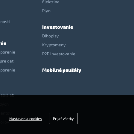
Elektrina
e
Plyn
nosti
Investovanie
Dlhopisy
nie
Kryptomeny
sporenie
P2P investovanie
pre deti
Mobilné paušály
sporenie
 služieb
adých
dentov
Nastavenia cookies
Prijať všetky
iorov