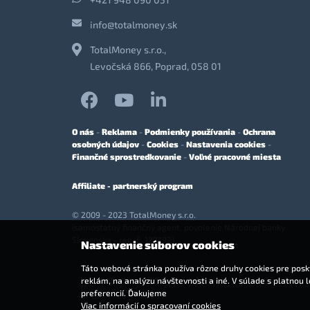
info@totalmoney.sk
TotalMoney s.r.o.,
Levočská 866, Poprad, 058 01
O nás
-
Reklama
-
Podmienky používania
-
Ochrana
osobných údajov
-
Cookies
-
Nastavenia cookies
-
Finančné sprostredkovanie
-
Voľné pracovné miesta
Affiliate - partnerský program
© 2009 - 2023 TotalMoney s.r.o.
(samostatný finančný agent, povolenie Národnej banky
Slovenska - reg. č. 127292)
Nastavenie súborov cookies
Táto webová stránka používa rôzne druhy cookies pre posky
reklám, na analýzu návštevnosti a iné. V súlade s platnou 
preferencií. Ďakujeme
Viac informácií o spracovaní cookies