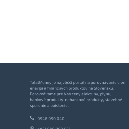
TotalMoney je najväčší portál na porovnávanie cien
energií a finančných produktov na Slovensku.
Porovnávame pre Vás ceny elektriny, plynu,
bankové produkty, nebankové produkty, stavebné
sporenie a poistenie.
0948 090 040
+421 948 090 051