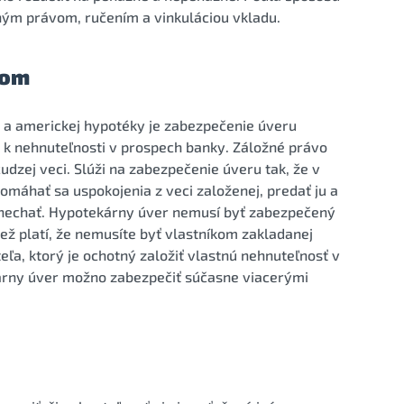
ým právom, ručením a vinkuláciou vkladu.
vom
 a americkej hypotéky je zabezpečenie úveru
a k nehnuteľnosti v prospech banky. Záložné právo
dzej veci. Slúži na zabezpečenie úveru tak, že v
omáhať sa uspokojenia z veci založenej, predať ju a
ponechať. Hypotekárny úver nemusí byť zabezpečený
iež platí, že nemusíte byť vlastníkom zakladanej
teľa, ktorý je ochotný založiť vlastnú nehnuteľnosť v
rny úver možno zabezpečiť súčasne viacerými