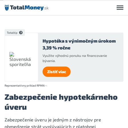
Preskočiť na obsah
Totaltip
Hypotéka s výnimočným úrokom
3,39 % ročne
Využite výhodnú ponuku na financovanie
bývania.
Zistiť viac
Reprezentatívny príklad RPMN
Zabezpečenie hypotekárneho
úveru
Zabezpečenie úveru je jedným z nástrojov pre
obmedzenie strát vyplývajúcich z platobnej