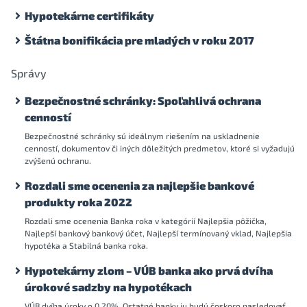
Hypotekárne certifikáty
Štátna bonifikácia pre mladých v roku 2017
Správy
Bezpečnostné schránky: Spoľahlivá ochrana
cenností
Bezpečnostné schránky sú ideálnym riešením na uskladnenie
cenností, dokumentov či iných dôležitých predmetov, ktoré si vyžadujú
zvýšenú ochranu.
Rozdali sme ocenenia za najlepšie bankové
produkty roka 2022
Rozdali sme ocenenia Banka roka v kategórií Najlepšia pôžička,
Najlepší bankový bankový účet, Najlepší termínovaný vklad, Najlepšia
hypotéka a Stabilná banka roka.
Hypotekárny zlom – VÚB banka ako prvá dvíha
úrokové sadzby na hypotékach
VÚB dvíha úroky o 0,20%. Ostatné banky ju budú čoskoro nasledovať .