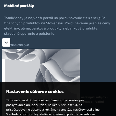
Mobilné paušály
TotalMoney je najväčší portál na porovnávanie cien energií a
finančných produktov na Slovensku. Porovnávame pre Vás ceny
elektriny, plynu, bankové produkty, nebankové produkty,
stavebné sporenie a poistenie.
0948 090 040
+421 948 090 051
info@totalmoney.sk
TotalMoney s.r.o.,
Levočská 866, Poprad, 058 01
Nastavenie súborov cookies
O nás
-
Reklama
-
Podmienky používania
-
Ochrana osobných údajov
-
Táto webová stránka používa rôzne druhy cookies pre
Cookies
-
Nastavenia cookies
-
Finančné sprostredkovanie
-
Voľné
poskytovanie online služieb, na účely prihlásenia, na
pracovné miesta
prispôsobovanie obsahu a reklám, na analýzu návštevnosti a iné.
V súlade s platnou legislatívou prosíme o potvrdenie súhlasu