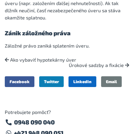
úveru (napr. založením ďalšej nehnuteľnosti). Ak tak
dlžník neučiní, časť nezabezpečeného úveru sa stáva
okamžite splatnou.
Zánik záložného práva
Záložné právo zaniká splatením úveru.
Ako vybaviť hypotekárny úver
Úrokové sadzby a fixácie
Facebook
Twitter
LinkedIn
Email
Potrebujete pomôcť?
0948 090 040
+421 948 090 051