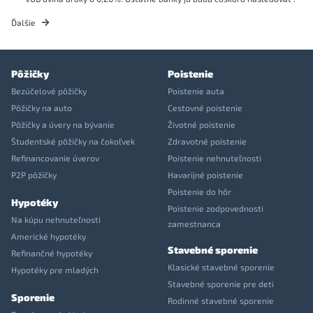
Ďalšie
Pôžičky
Poistenie
Bezúčelové pôžičky
Poistenie auta
Pôžičky na auto
Cestovné poistenie
Pôžičky a úvery na bývanie
Životné poistenie
Študentské pôžičky na čokoľvek
Zdravotné poistenie
Refinancovanie úverov
Poistenie nehnuteľnosti
P2P pôžičky
Havarijné poistenie
Poistenie do hôr
Hypotéky
Poistenie zodpovednosti
Na kúpu nehnuteľnosti
zamestnanca
Americké hypotéky
Stavebné sporenie
Refinančné hypotéky
Klasické stavebné sporenie
Hypotéky pre mladých
Stavebné sporenie pre deti
Sporenie
Rodinné stavebné sporenie