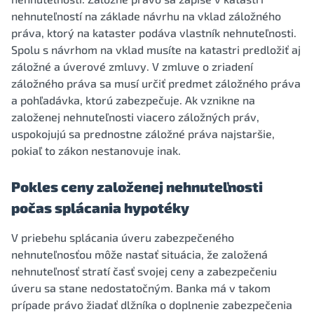
nehnuteľností na základe návrhu na vklad záložného
práva, ktorý na kataster podáva vlastník nehnuteľnosti.
Spolu s návrhom na vklad musíte na katastri predložiť aj
záložné a úverové zmluvy. V zmluve o zriadení
záložného práva sa musí určiť predmet záložného práva
a pohľadávka, ktorú zabezpečuje. Ak vznikne na
založenej nehnuteľnosti viacero záložných práv,
uspokojujú sa prednostne záložné práva najstaršie,
pokiaľ to zákon nestanovuje inak.
Pokles ceny založenej nehnuteľnosti
počas splácania hypotéky
V priebehu splácania úveru zabezpečeného
nehnuteľnosťou môže nastať situácia, že založená
nehnuteľnosť stratí časť svojej ceny a zabezpečeniu
úveru sa stane nedostatočným. Banka má v takom
prípade právo žiadať dlžníka o doplnenie zabezpečenia