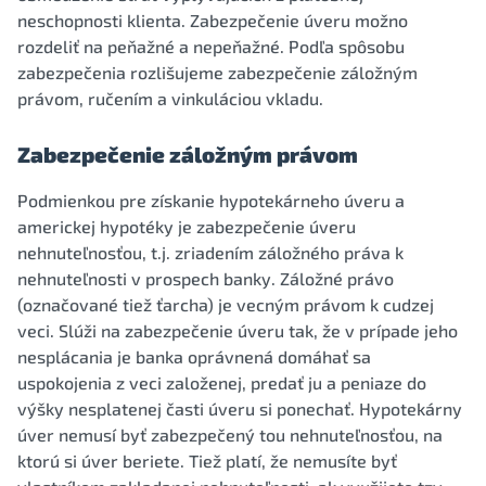
neschopnosti klienta. Zabezpečenie úveru možno
rozdeliť na peňažné a nepeňažné. Podľa spôsobu
zabezpečenia rozlišujeme zabezpečenie záložným
právom, ručením a vinkuláciou vkladu.
Zabezpečenie záložným právom
Podmienkou pre získanie hypotekárneho úveru a
americkej hypotéky je zabezpečenie úveru
nehnuteľnosťou, t.j. zriadením záložného práva k
nehnuteľnosti v prospech banky. Záložné právo
(označované tiež ťarcha) je vecným právom k cudzej
veci. Slúži na zabezpečenie úveru tak, že v prípade jeho
nesplácania je banka oprávnená domáhať sa
uspokojenia z veci založenej, predať ju a peniaze do
výšky nesplatenej časti úveru si ponechať. Hypotekárny
úver nemusí byť zabezpečený tou nehnuteľnosťou, na
ktorú si úver beriete. Tiež platí, že nemusíte byť