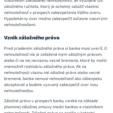
vlastníkom zakladanej nehnuteľnosti, ak využijete tzv.
záložného ručiteľa, ktorý je ochotný založiť vlastnú
nehnuteľnosť v prospech zabezpečenia Vášho úveru.
Hypotekárny úver možno zabezpečiť súčasne viacerými
nehnuteľnosťami.
Vznik záložného práva
Pred zriadením záložného práva si banka musí uveriť, či
nehnuteľnosť nie je zaťažená iným záložným právom,
alebo či na nej neviaznu vecné bremená, ktoré by mohli
znemožniť realizáciu záložného práva. Ak na
nehnuteľnosti viaznu iné záložné práva alebo vecné
bremená, banka nemusí nehnuteľnosť ako zábezpeku
akceptovať a budete vyzvaný zabezpečiť úver inou
nehnuteľnosťou.
Záložné právo v prospech banky vzniká na základe
písomnej záložnej zmluvy medzi bankou a vlastníkom
nehnuteľnosti. Záložné právo sa zapíše v katastri