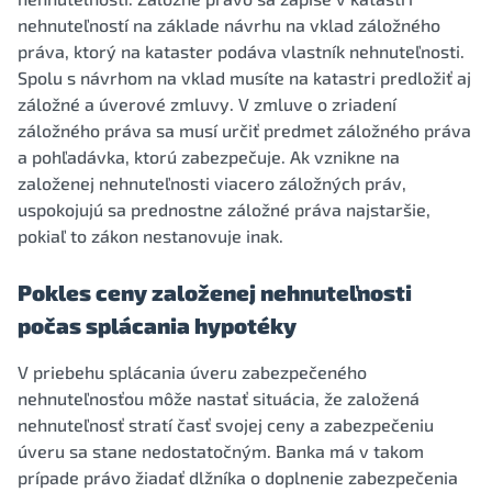
nehnuteľností na základe návrhu na vklad záložného
práva, ktorý na kataster podáva vlastník nehnuteľnosti.
Spolu s návrhom na vklad musíte na katastri predložiť aj
záložné a úverové zmluvy. V zmluve o zriadení
záložného práva sa musí určiť predmet záložného práva
a pohľadávka, ktorú zabezpečuje. Ak vznikne na
založenej nehnuteľnosti viacero záložných práv,
uspokojujú sa prednostne záložné práva najstaršie,
pokiaľ to zákon nestanovuje inak.
Pokles ceny založenej nehnuteľnosti
počas splácania hypotéky
V priebehu splácania úveru zabezpečeného
nehnuteľnosťou môže nastať situácia, že založená
nehnuteľnosť stratí časť svojej ceny a zabezpečeniu
úveru sa stane nedostatočným. Banka má v takom
prípade právo žiadať dlžníka o doplnenie zabezpečenia