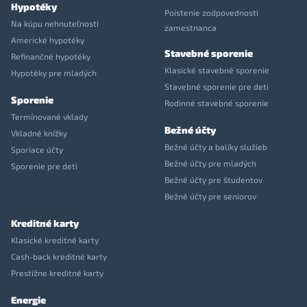
Hypotéky
Poistenie zodpovednosti
Na kúpu nehnuteľnosti
zamestnanca
Americké hypotéky
Stavebné sporenie
Refinančné hypotéky
Klasické stavebné sporenie
Hypotéky pre mladých
Stavebné sporenie pre deti
Sporenie
Rodinné stavebné sporenie
Termínované vklady
Bežné účty
Vkladné knížky
Bežné účty a balíky služieb
Sporiace účty
Bežné účty pre mladých
Sporenie pre deti
Bežné účty pre študentov
Bežné účty pre seniorov
Kreditné karty
Klasické kreditné karty
Cash-back kreditné karty
Prestížne kreditné karty
Energie