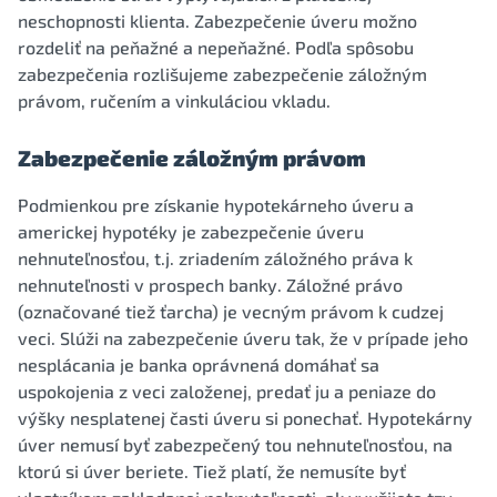
neschopnosti klienta. Zabezpečenie úveru možno
rozdeliť na peňažné a nepeňažné. Podľa spôsobu
zabezpečenia rozlišujeme zabezpečenie záložným
právom, ručením a vinkuláciou vkladu.
Zabezpečenie záložným právom
Podmienkou pre získanie hypotekárneho úveru a
americkej hypotéky je zabezpečenie úveru
nehnuteľnosťou, t.j. zriadením záložného práva k
nehnuteľnosti v prospech banky. Záložné právo
(označované tiež ťarcha) je vecným právom k cudzej
veci. Slúži na zabezpečenie úveru tak, že v prípade jeho
nesplácania je banka oprávnená domáhať sa
uspokojenia z veci založenej, predať ju a peniaze do
výšky nesplatenej časti úveru si ponechať. Hypotekárny
úver nemusí byť zabezpečený tou nehnuteľnosťou, na
ktorú si úver beriete. Tiež platí, že nemusíte byť