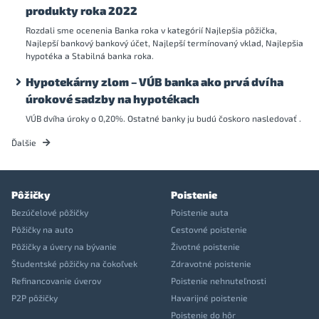
produkty roka 2022
Rozdali sme ocenenia Banka roka v kategórií Najlepšia pôžička,
Najlepší bankový bankový účet, Najlepší termínovaný vklad, Najlepšia
hypotéka a Stabilná banka roka.
Hypotekárny zlom – VÚB banka ako prvá dvíha
úrokové sadzby na hypotékach
VÚB dvíha úroky o 0,20%. Ostatné banky ju budú čoskoro nasledovať .
Ďalšie
Pôžičky
Poistenie
Bezúčelové pôžičky
Poistenie auta
Pôžičky na auto
Cestovné poistenie
Pôžičky a úvery na bývanie
Životné poistenie
Študentské pôžičky na čokoľvek
Zdravotné poistenie
Refinancovanie úverov
Poistenie nehnuteľnosti
P2P pôžičky
Havarijné poistenie
Poistenie do hôr