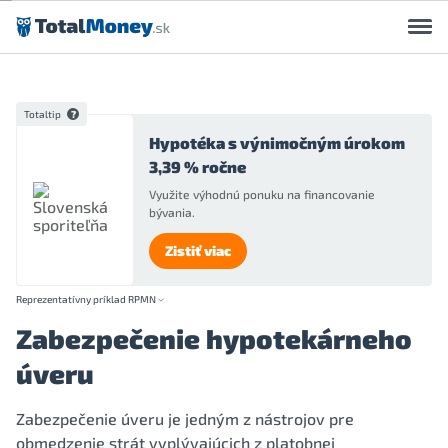
Preskočiť na obsah
Totaltip
Hypotéka s výnimočným úrokom
3,39 % ročne
Využite výhodnú ponuku na financovanie
bývania.
Zistiť viac
Reprezentatívny príklad RPMN
Zabezpečenie hypotekárneho
úveru
Zabezpečenie úveru je jedným z nástrojov pre
obmedzenie strát vyplývajúcich z platobnej