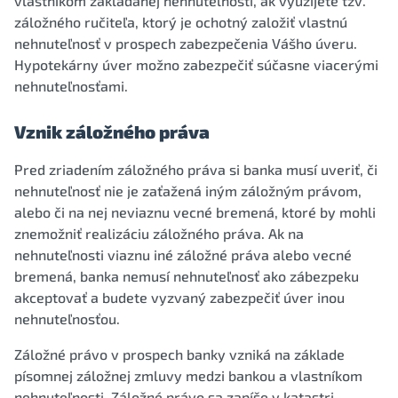
vlastníkom zakladanej nehnuteľnosti, ak využijete tzv.
záložného ručiteľa, ktorý je ochotný založiť vlastnú
nehnuteľnosť v prospech zabezpečenia Vášho úveru.
Hypotekárny úver možno zabezpečiť súčasne viacerými
nehnuteľnosťami.
Vznik záložného práva
Pred zriadením záložného práva si banka musí uveriť, či
nehnuteľnosť nie je zaťažená iným záložným právom,
alebo či na nej neviaznu vecné bremená, ktoré by mohli
znemožniť realizáciu záložného práva. Ak na
nehnuteľnosti viaznu iné záložné práva alebo vecné
bremená, banka nemusí nehnuteľnosť ako zábezpeku
akceptovať a budete vyzvaný zabezpečiť úver inou
nehnuteľnosťou.
Záložné právo v prospech banky vzniká na základe
písomnej záložnej zmluvy medzi bankou a vlastníkom
nehnuteľnosti. Záložné právo sa zapíše v katastri