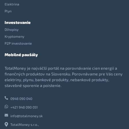
Elektrina
Plyn
Investovanie
Dlhopisy
Kryptomeny
P2P investovanie
Mobilné paušály
TotalMoney je najväčší portál na porovnávanie cien energií a
finančných produktov na Slovensku. Porovnávame pre Vás ceny
elektriny, plynu, bankové produkty, nebankové produkty,
stavebné sporenie a poistenie.
0948 090 040
+421 948 090 051
info@totalmoney.sk
TotalMoney s.r.o.,