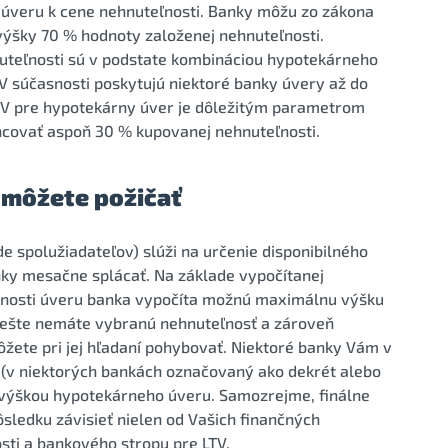
ky úveru k cene nehnuteľnosti. Banky môžu zo zákona
ýšky 70 % hodnoty založenej nehnuteľnosti.
teľnosti sú v podstate kombináciou hypotekárneho
V súčasnosti poskytujú niektoré banky úvery až do
TV pre hypotekárny úver je dôležitým parametrom
ancovať aspoň 30 % kupovanej nehnuteľnosti.
i môžete požičať
e spolužiadateľov) slúži na určenie disponibilného
anky mesačne splácať. Na základe vypočítanej
latnosti úveru banka vypočíta možnú maximálnu výšku
ak ešte nemáte vybranú nehnuteľnosť a zároveň
ôžete pri jej hľadaní pohybovať. Niektoré banky Vám v
 (v niektorých bankách označovaný ako dekrét alebo
výškou hypotekárneho úveru. Samozrejme, finálne
ledku závisieť nielen od Vašich finančných
sti a bankového stropu pre LTV.