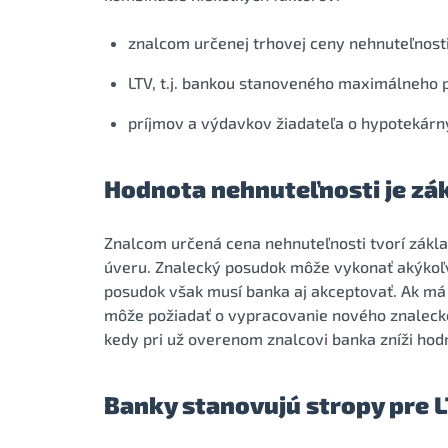
znalcom určenej trhovej ceny nehnuteľnosti
LTV, t.j. bankou stanoveného maximálneho 
príjmov a výdavkov žiadateľa o hypotekárn
Hodnota nehnuteľnosti je z
Znalcom určená cena nehnuteľnosti tvorí zák
úveru. Znalecký posudok môže vykonať akýkoľv
posudok však musí banka aj akceptovať. Ak má
môže požiadať o vypracovanie nového znaleck
kedy pri už overenom znalcovi banka zníži ho
Banky stanovujú stropy pre 