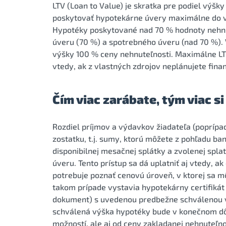
LTV (Loan to Value) je skratka pre podiel výš
poskytovať hypotekárne úvery maximálne do v
Hypotéky poskytované nad 70 % hodnoty nehnu
úveru (70 %) a spotrebného úveru (nad 70 %). 
výšky 100 % ceny nehnuteľnosti. Maximálne L
vtedy, ak z vlastných zdrojov neplánujete fin
Čím viac zarábate, tým viac s
Rozdiel príjmov a výdavkov žiadateľa (poprípad
zostatku, t.j. sumy, ktorú môžete z pohľadu b
disponibilnej mesačnej splátky a zvolenej sp
úveru. Tento prístup sa dá uplatniť aj vtedy, 
potrebuje poznať cenovú úroveň, v ktorej sa m
takom prípade vystavia hypotekárny certifikát
dokument) s uvedenou predbežne schválenou 
schválená výška hypotéky bude v konečnom dôs
možností, ale aj od ceny zakladanej nehnuteľno