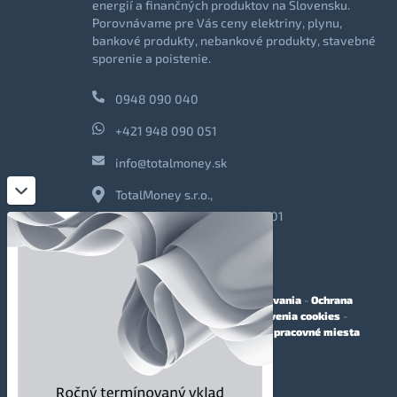
energií a finančných produktov na Slovensku.
Porovnávame pre Vás ceny elektriny, plynu,
bankové produkty, nebankové produkty, stavebné
sporenie a poistenie.
0948 090 040
+421 948 090 051
info@totalmoney.sk
TotalMoney s.r.o.,
Levočská 866, Poprad, 058 01
O nás
-
Reklama
-
Podmienky používania
-
Ochrana
osobných údajov
-
Cookies
-
Nastavenia cookies
-
Finančné sprostredkovanie
-
Voľné pracovné miesta
Affiliate - partnerský program