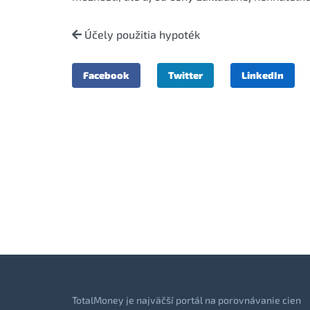
Účely použitia hypoték
Facebook
Twitter
LinkedIn
TotalMoney je najväčší portál na porovnávanie cien