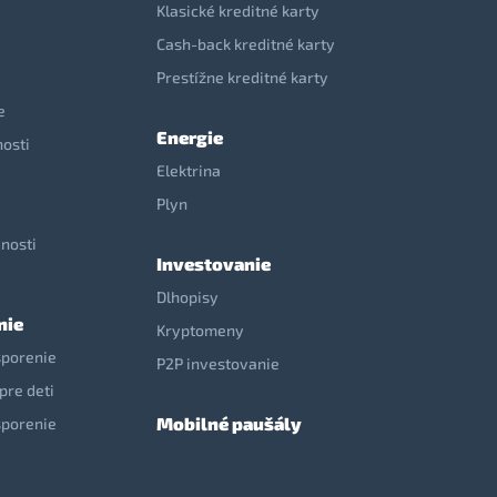
Klasické kreditné karty
Cash-back kreditné karty
Prestížne kreditné karty
e
Energie
nosti
Elektrina
e
Plyn
nosti
Investovanie
Dlhopisy
nie
Kryptomeny
sporenie
P2P investovanie
pre deti
Mobilné paušály
sporenie