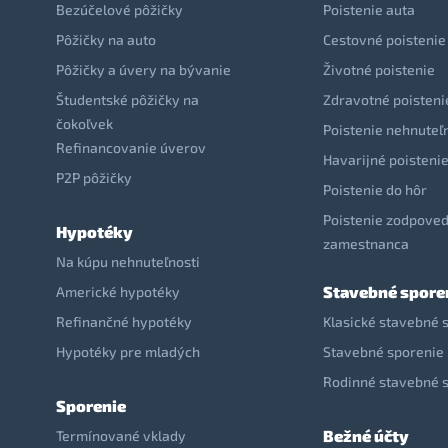
Bezúčelové pôžičky
Poistenie auta
Pôžičky na auto
Cestovné poistenie
Pôžičky a úvery na bývanie
Životné poistenie
Študentské pôžičky na
Zdravotné poisteni
čokoľvek
Poistenie nehnuteľ
Refinancovanie úverov
Havarijné poisteni
P2P pôžičky
Poistenie do hôr
Poistenie zodpoved
Hypotéky
zamestnanca
Na kúpu nehnuteľnosti
Stavebné spore
Americké hypotéky
Refinančné hypotéky
Klasické stavebné 
Hypotéky pre mladých
Stavebné sporenie 
Rodinné stavebné 
Sporenie
Bežné účty
Termínované vklady