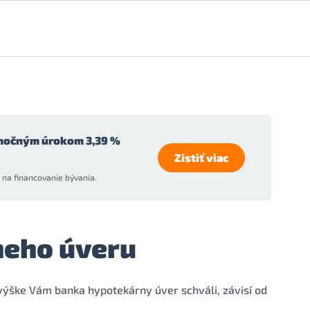
močným úrokom 3,39 %
Zistiť viac
na financovanie bývania.
neho úveru
 výške Vám banka hypotekárny úver schváli, závisí od