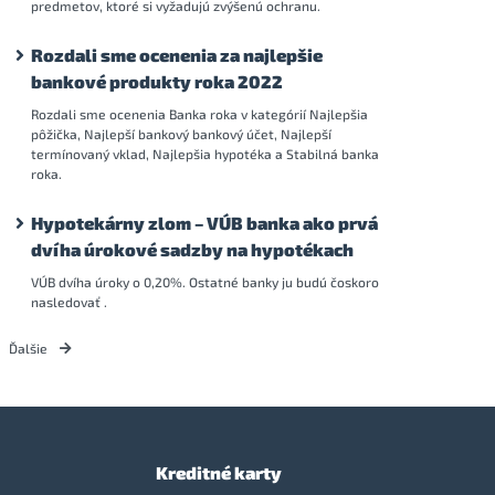
predmetov, ktoré si vyžadujú zvýšenú ochranu.
Rozdali sme ocenenia za najlepšie
bankové produkty roka 2022
Rozdali sme ocenenia Banka roka v kategórií Najlepšia
pôžička, Najlepší bankový bankový účet, Najlepší
termínovaný vklad, Najlepšia hypotéka a Stabilná banka
roka.
Hypotekárny zlom – VÚB banka ako prvá
dvíha úrokové sadzby na hypotékach
VÚB dvíha úroky o 0,20%. Ostatné banky ju budú čoskoro
nasledovať .
Ďalšie
Kreditné karty