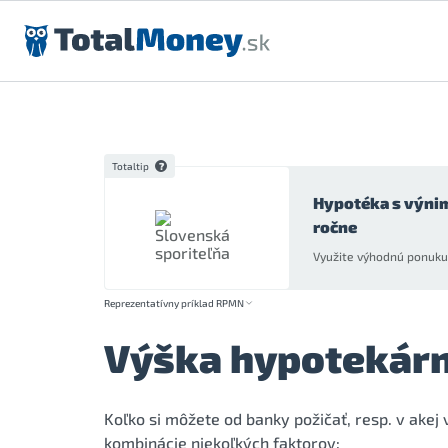
Preskočiť na obsah
Totaltip
Hypotéka s výni
ročne
Využite výhodnú ponuku 
Reprezentatívny príklad RPMN
Výška hypotekár
Koľko si môžete od banky požičať, resp. v akej
kombinácie niekoľkých faktorov: