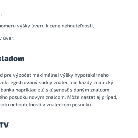
,
pomeru výšky úveru k cene nehnuteľnosti,
y úver.
ákladom
lad pre výpočet maximálnej výšky hypotekárneho
ek registrovaný súdny znalec, nie každý znalecký
 banka napríklad zlú skúsenosť s daným znalcom,
ého posudku novým znalcom. Môže nastať aj prípad,
dnotu nehnuteľnosti v znaleckom posudku.
LTV