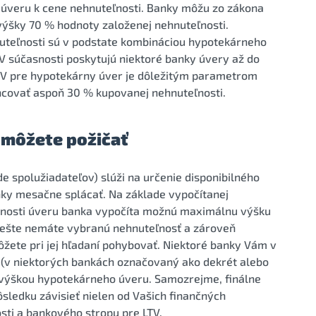
ky úveru k cene nehnuteľnosti. Banky môžu zo zákona
ýšky 70 % hodnoty založenej nehnuteľnosti.
teľnosti sú v podstate kombináciou hypotekárneho
V súčasnosti poskytujú niektoré banky úvery až do
TV pre hypotekárny úver je dôležitým parametrom
ancovať aspoň 30 % kupovanej nehnuteľnosti.
i môžete požičať
e spolužiadateľov) slúži na určenie disponibilného
anky mesačne splácať. Na základe vypočítanej
latnosti úveru banka vypočíta možnú maximálnu výšku
ak ešte nemáte vybranú nehnuteľnosť a zároveň
ôžete pri jej hľadaní pohybovať. Niektoré banky Vám v
 (v niektorých bankách označovaný ako dekrét alebo
výškou hypotekárneho úveru. Samozrejme, finálne
ledku závisieť nielen od Vašich finančných
sti a bankového stropu pre LTV.