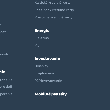
Klasické kreditné karty
Cash-back kreditné karty
Prestížne kreditné karty
e
Energie
nosti
Elektrina
e
Plyn
nosti
Investovanie
Dlhopisy
nie
Kryptomeny
sporenie
P2P investovanie
pre deti
Mobilné paušály
sporenie