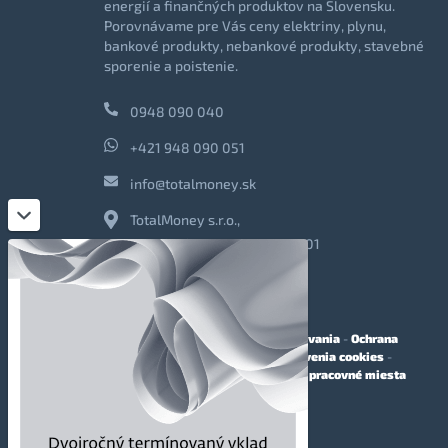
energií a finančných produktov na Slovensku.
Porovnávame pre Vás ceny elektriny, plynu,
bankové produkty, nebankové produkty, stavebné
sporenie a poistenie.
0948 090 040
+421 948 090 051
info@totalmoney.sk
TotalMoney s.r.o.,
Levočská 866, Poprad, 058 01
O nás
-
Reklama
-
Podmienky používania
-
Ochrana
osobných údajov
-
Cookies
-
Nastavenia cookies
-
Finančné sprostredkovanie
-
Voľné pracovné miesta
Affiliate - partnerský program