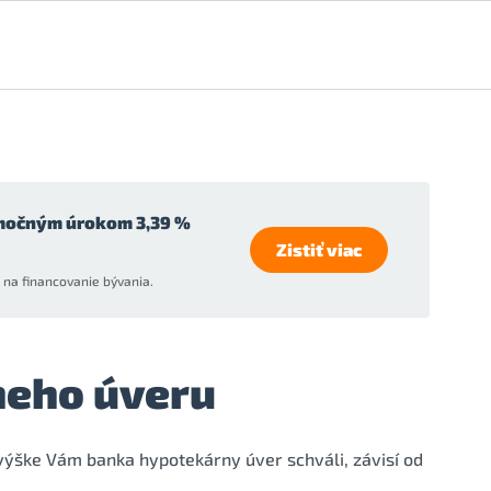
močným úrokom 3,39 %
Zistiť viac
na financovanie bývania.
neho úveru
 výške Vám banka hypotekárny úver schváli, závisí od