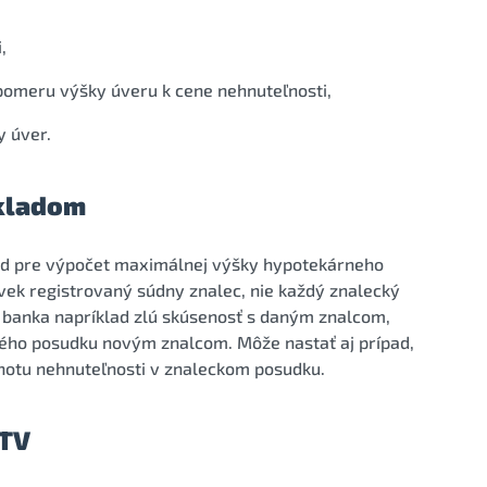
,
pomeru výšky úveru k cene nehnuteľnosti,
y úver.
ákladom
lad pre výpočet maximálnej výšky hypotekárneho
ek registrovaný súdny znalec, nie každý znalecký
 banka napríklad zlú skúsenosť s daným znalcom,
ého posudku novým znalcom. Môže nastať aj prípad,
dnotu nehnuteľnosti v znaleckom posudku.
LTV