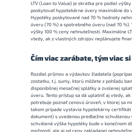
LTV (Loan to Value) je skratka pre podiel výš
poskytovať hypotekárne úvery maximálne do v
Hypotéky poskytované nad 70 % hodnoty nehnu
úveru (70 %) a spotrebného úveru (nad 70 %). 
výšky 100 % ceny nehnuteľnosti. Maximálne L
vtedy, ak z vlastných zdrojov neplánujete fin
Čím viac zarábate, tým viac s
Rozdiel príjmov a výdavkov žiadateľa (poprípad
zostatku, t.j. sumy, ktorú môžete z pohľadu b
disponibilnej mesačnej splátky a zvolenej sp
úveru. Tento prístup sa dá uplatniť aj vtedy, 
potrebuje poznať cenovú úroveň, v ktorej sa m
takom prípade vystavia hypotekárny certifikát
dokument) s uvedenou predbežne schválenou 
schválená výška hypotéky bude v konečnom dôs
možností, ale aj od ceny zakladanej nehnuteľno