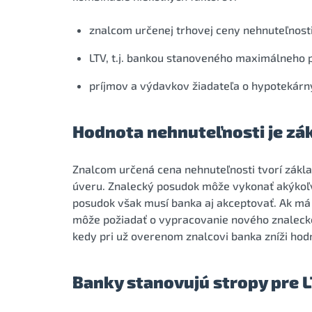
znalcom určenej trhovej ceny nehnuteľnosti
LTV, t.j. bankou stanoveného maximálneho 
príjmov a výdavkov žiadateľa o hypotekárn
Hodnota nehnuteľnosti je z
Znalcom určená cena nehnuteľnosti tvorí zák
úveru. Znalecký posudok môže vykonať akýkoľv
posudok však musí banka aj akceptovať. Ak má
môže požiadať o vypracovanie nového znaleck
kedy pri už overenom znalcovi banka zníži ho
Banky stanovujú stropy pre 