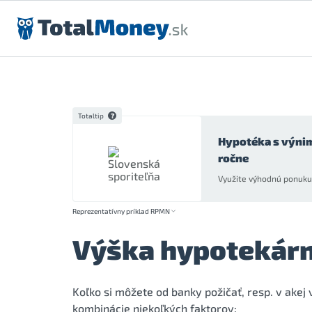
Preskočiť na obsah
Totaltip
Hypotéka s výni
ročne
Využite výhodnú ponuku 
Reprezentatívny príklad RPMN
Výška hypotekár
Koľko si môžete od banky požičať, resp. v akej
kombinácie niekoľkých faktorov: