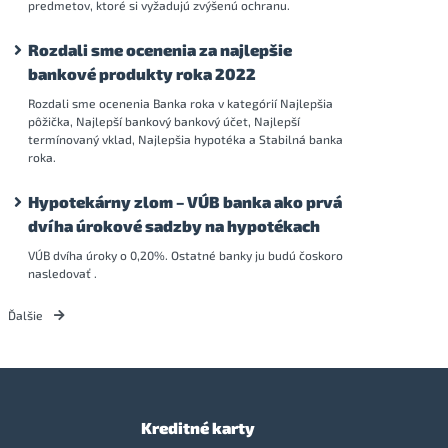
predmetov, ktoré si vyžadujú zvýšenú ochranu.
Rozdali sme ocenenia za najlepšie
bankové produkty roka 2022
Rozdali sme ocenenia Banka roka v kategórií Najlepšia
pôžička, Najlepší bankový bankový účet, Najlepší
termínovaný vklad, Najlepšia hypotéka a Stabilná banka
roka.
Hypotekárny zlom – VÚB banka ako prvá
dvíha úrokové sadzby na hypotékach
VÚB dvíha úroky o 0,20%. Ostatné banky ju budú čoskoro
nasledovať .
Ďalšie
Kreditné karty