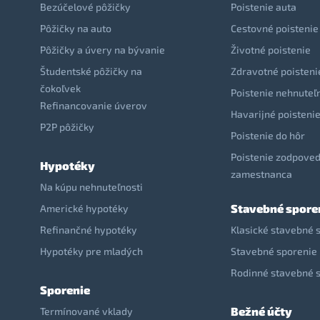
Bezúčelové pôžičky
Poistenie auta
Pôžičky na auto
Cestovné poistenie
Pôžičky a úvery na bývanie
Životné poistenie
Študentské pôžičky na
Zdravotné poisteni
čokoľvek
Poistenie nehnuteľ
Refinancovanie úverov
Havarijné poisteni
P2P pôžičky
Poistenie do hôr
Poistenie zodpoved
Hypotéky
zamestnanca
Na kúpu nehnuteľnosti
Stavebné spore
Americké hypotéky
Refinančné hypotéky
Klasické stavebné 
Hypotéky pre mladých
Stavebné sporenie 
Rodinné stavebné 
Sporenie
Bežné účty
Termínované vklady