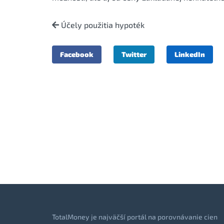
Účely použitia hypoték
Facebook
Twitter
LinkedIn
TotalMoney je najväčší portál na porovnávanie cien