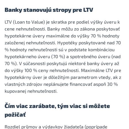
Banky stanovujú stropy pre LTV
LTV (Loan to Value) je skratka pre podiel výšky úveru k
cene nehnuteľnosti. Banky môžu zo zákona poskytovať
hypotekárne úvery maximálne do výšky 70 % hodnoty
založenej nehnuteľnosti. Hypotéky poskytované nad 70
% hodnoty nehnuteľnosti sú v podstate kombináciou
hypotekárneho úveru (70 %) a spotrebného úveru (nad
70 %). V súčasnosti poskytujú niektoré banky úvery až
do výšky 100 % ceny nehnuteľnosti. Maximálne LTV pre
hypotekárny úver je dôležitým parametrom vtedy, ak z
vlastných zdrojov neplánujete financovať aspoň 30 %
kupovanej nehnuteľnosti.
Čím viac zarábate, tým viac si môžete
požičať
Rozdiel príjmov a výdavkov žiadateľa (poprípade