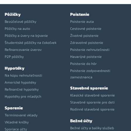
Pôžičky
Poistenie
Bezúčelové pôžičky
Poistenie auta
Pôžičky na auto
Cestovné poistenie
Pôžičky a úvery na bývanie
Životné poistenie
Študentské pôžičky na čokoľvek
Zdravotné poistenie
Refinancovanie úverov
Poistenie nehnuteľnosti
P2P pôžičky
Havarijné poistenie
Poistenie do hôr
Hypotéky
Poistenie zodpovednosti
Na kúpu nehnuteľnosti
zamestnanca
Americké hypotéky
Stavebné sporenie
Refinančné hypotéky
Klasické stavebné sporenie
Hypotéky pre mladých
Stavebné sporenie pre deti
Sporenie
Rodinné stavebné sporenie
Termínované vklady
Bežné účty
Vkladné knížky
Bežné účty a balíky služieb
Sporiace účty