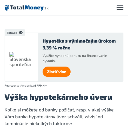
Preskočiť na obsah
Totaltip
Hypotéka s výnimočným úrokom
3,39 % ročne
Využite výhodnú ponuku na financovanie
bývania.
Zistiť viac
Reprezentatívny príklad RPMN
Výška hypotekárneho úveru
Koľko si môžete od banky požičať, resp. v akej výške
Vám banka hypotekárny úver schváli, závisí od
kombinácie niekoľkých faktorov: