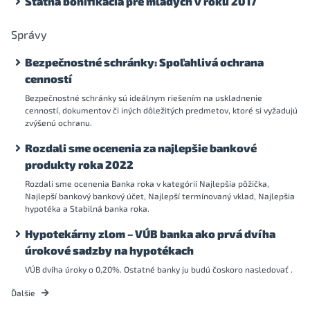
Štátna bonifikácia pre mladých v roku 2017
Správy
Bezpečnostné schránky: Spoľahlivá ochrana
cenností
Bezpečnostné schránky sú ideálnym riešením na uskladnenie
cenností, dokumentov či iných dôležitých predmetov, ktoré si vyžadujú
zvýšenú ochranu.
Rozdali sme ocenenia za najlepšie bankové
produkty roka 2022
Rozdali sme ocenenia Banka roka v kategórií Najlepšia pôžička,
Najlepší bankový bankový účet, Najlepší termínovaný vklad, Najlepšia
hypotéka a Stabilná banka roka.
Hypotekárny zlom – VÚB banka ako prvá dvíha
úrokové sadzby na hypotékach
VÚB dvíha úroky o 0,20%. Ostatné banky ju budú čoskoro nasledovať .
Ďalšie