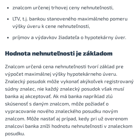
znalcom určenej trhovej ceny nehnuteľnosti,
LTV, t.j. bankou stanoveného maximálneho pomeru
výšky úveru k cene nehnuteľnosti,
príjmov a výdavkov žiadateľa o hypotekárny úver.
Hodnota nehnuteľnosti je základom
Znalcom určená cena nehnuteľnosti tvorí základ pre
výpočet maximálnej výšky hypotekárneho úveru.
Znalecký posudok môže vykonať akýkoľvek registrovaný
súdny znalec, nie každý znalecký posudok však musí
banka aj akceptovať. Ak má banka napríklad zlú
skúsenosť s daným znalcom, môže požiadať o
vypracovanie nového znaleckého posudku novým
znalcom. Môže nastať aj prípad, kedy pri už overenom
znalcovi banka zníži hodnotu nehnuteľnosti v znaleckom
posudku.