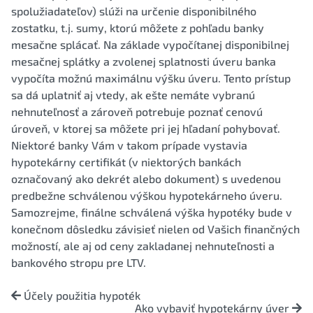
spolužiadateľov) slúži na určenie disponibilného
zostatku, t.j. sumy, ktorú môžete z pohľadu banky
mesačne splácať. Na základe vypočítanej disponibilnej
mesačnej splátky a zvolenej splatnosti úveru banka
vypočíta možnú maximálnu výšku úveru. Tento prístup
sa dá uplatniť aj vtedy, ak ešte nemáte vybranú
nehnuteľnosť a zároveň potrebuje poznať cenovú
úroveň, v ktorej sa môžete pri jej hľadaní pohybovať.
Niektoré banky Vám v takom prípade vystavia
hypotekárny certifikát (v niektorých bankách
označovaný ako dekrét alebo dokument) s uvedenou
predbežne schválenou výškou hypotekárneho úveru.
Samozrejme, finálne schválená výška hypotéky bude v
konečnom dôsledku závisieť nielen od Vašich finančných
možností, ale aj od ceny zakladanej nehnuteľnosti a
bankového stropu pre LTV.
Účely použitia hypoték
Ako vybaviť hypotekárny úver