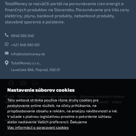
TotalMoney je najväčší portál na porovnávanie cien energií a
finančných produktov na Slovensku. Porovnávame pre Vás ceny
elektriny, plynu, bankové produkty, nebankové produkty,
stavebné sporenie a poistenie.
0948 090 040
+421 948 090 051
info@totalmoney.sk
TotalMoney s.r.o.,
Levočská 866, Poprad, 058 01
Nastavenie súborov cookies
O nás
-
Reklama
-
Podmienky používania
-
Ochrana osobných údajov
-
Táto webová stránka používa rôzne druhy cookies pre
Cookies
-
Nastavenia cookies
-
Finančné sprostredkovanie
-
Voľné
poskytovanie online služieb, na účely prihlásenia, na
pracovné miesta
prispôsobovanie obsahu a reklám, na analýzu návštevnosti a iné.
V súlade s platnou legislatívou prosíme o potvrdenie súhlasu
Affiliate - partnerský program
alebo nastavenie Vašich preferencií. Ďakujeme
Viac informácií o spracovaní cookies
© 2009 - 2023 TotalMoney s.r.o.