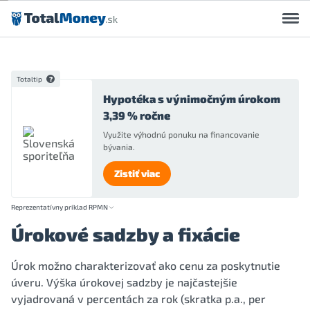
Preskočiť na obsah
Totaltip
Hypotéka s výnimočným úrokom
3,39 % ročne
Využite výhodnú ponuku na financovanie
bývania.
Zistiť viac
Reprezentatívny príklad RPMN
Úrokové sadzby a fixácie
Úrok možno charakterizovať ako cenu za poskytnutie
úveru. Výška úrokovej sadzby je najčastejšie
vyjadrovaná v percentách za rok (skratka p.a., per