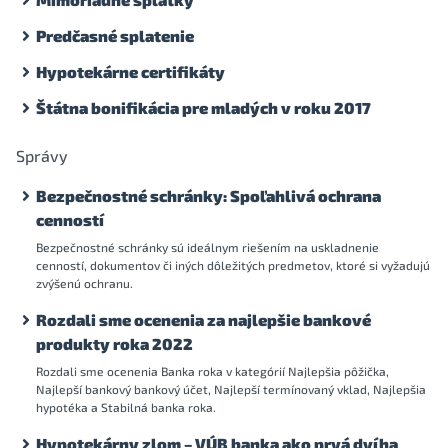
Predčasné splatenie
Hypotekárne certifikáty
Štátna bonifikácia pre mladých v roku 2017
Správy
Bezpečnostné schránky: Spoľahlivá ochrana
cenností
Bezpečnostné schránky sú ideálnym riešením na uskladnenie
cenností, dokumentov či iných dôležitých predmetov, ktoré si vyžadujú
zvýšenú ochranu.
Rozdali sme ocenenia za najlepšie bankové
produkty roka 2022
Rozdali sme ocenenia Banka roka v kategórií Najlepšia pôžička,
Najlepší bankový bankový účet, Najlepší termínovaný vklad, Najlepšia
hypotéka a Stabilná banka roka.
Hypotekárny zlom – VÚB banka ako prvá dvíha