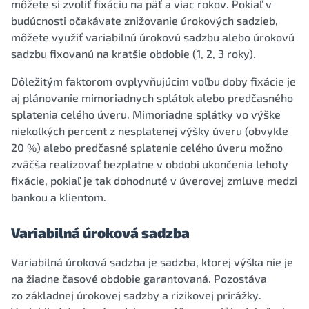
môžete si zvoliť fixáciu na päť a viac rokov. Pokiaľ v
budúcnosti očakávate znižovanie úrokových sadzieb,
môžete využiť variabilnú úrokovú sadzbu alebo úrokovú
sadzbu fixovanú na kratšie obdobie (1, 2, 3 roky).
Dôležitým faktorom ovplyvňujúcim voľbu doby fixácie je
aj plánovanie mimoriadnych splátok alebo predčasného
splatenia celého úveru. Mimoriadne splátky vo výške
niekoľkých percent z nesplatenej výšky úveru (obvykle
20 %) alebo predčasné splatenie celého úveru možno
zväčša realizovať bezplatne v období ukončenia lehoty
fixácie, pokiaľ je tak dohodnuté v úverovej zmluve medzi
bankou a klientom.
Variabilná úroková sadzba
Variabilná úroková sadzba je sadzba, ktorej výška nie je
na žiadne časové obdobie garantovaná. Pozostáva
zo základnej úrokovej sadzby a rizikovej prirážky.