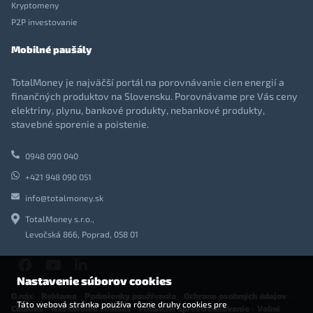
Kryptomeny
P2P investovanie
Mobilné paušály
TotalMoney je najväčší portál na porovnávanie cien energií a
finančných produktov na Slovensku. Porovnávame pre Vás ceny
elektriny, plynu, bankové produkty, nebankové produkty,
stavebné sporenie a poistenie.
0948 090 040
+421 948 090 051
info@totalmoney.sk
TotalMoney s.r.o.,
Levočská 866, Poprad, 058 01
Nastavenie súborov cookies
O nás
-
Reklama
-
Podmienky používania
-
Ochrana osobných údajov
-
Táto webová stránka používa rôzne druhy cookies pre
Cookies
-
Nastavenia cookies
-
Finančné sprostredkovanie
-
Voľné