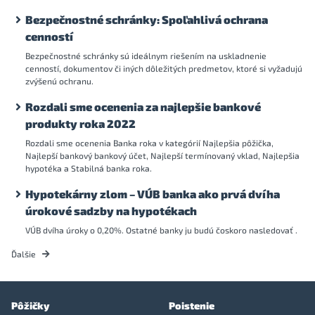
Bezpečnostné schránky: Spoľahlivá ochrana
cenností
Bezpečnostné schránky sú ideálnym riešením na uskladnenie
cenností, dokumentov či iných dôležitých predmetov, ktoré si vyžadujú
zvýšenú ochranu.
Rozdali sme ocenenia za najlepšie bankové
produkty roka 2022
Rozdali sme ocenenia Banka roka v kategórií Najlepšia pôžička,
Najlepší bankový bankový účet, Najlepší termínovaný vklad, Najlepšia
hypotéka a Stabilná banka roka.
Hypotekárny zlom – VÚB banka ako prvá dvíha
úrokové sadzby na hypotékach
VÚB dvíha úroky o 0,20%. Ostatné banky ju budú čoskoro nasledovať .
Ďalšie
Pôžičky
Poistenie