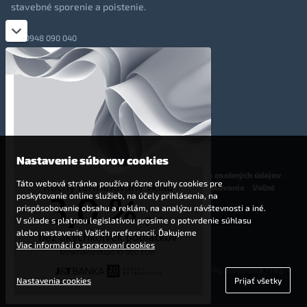
stavebné sporenie a poistenie.
0948 090 040
+421 948 090 051
info@totalmoney.sk
TotalMoney s.r.o.,
Levočská 866, Poprad, 058 01
Nastavenie súborov cookies
O nás
-
Reklama
-
Podmienky používania
-
Ochrana osobných údajov
-
Táto webová stránka používa rôzne druhy cookies pre
Cookies
-
Nastavenia cookies
-
Finančné sprostredkovanie
-
Voľné
poskytovanie online služieb, na účely prihlásenia, na
pracovné miesta
prispôsobovanie obsahu a reklám, na analýzu návštevnosti a iné.
V súlade s platnou legislatívou prosíme o potvrdenie súhlasu
Affiliate - partnerský program
alebo nastavenie Vašich preferencií. Ďakujeme
Viac informácií o spracovaní cookies
© 2009 - 2023 TotalMoney s.r.o.
(samostatný finančný agent, povolenie Národnej banky Slovenska - reg. č.
Nastavenia cookies
Prijať všetky
127292)