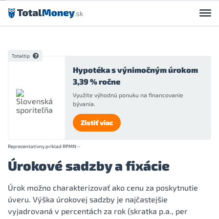
Preskočiť na obsah
Totaltip
Hypotéka s výnimočným úrokom
3,39 % ročne
Využite výhodnú ponuku na financovanie
bývania.
Zistiť viac
Reprezentatívny príklad RPMN
Úrokové sadzby a fixácie
Úrok možno charakterizovať ako cenu za poskytnutie
úveru. Výška úrokovej sadzby je najčastejšie
vyjadrovaná v percentách za rok (skratka p.a., per