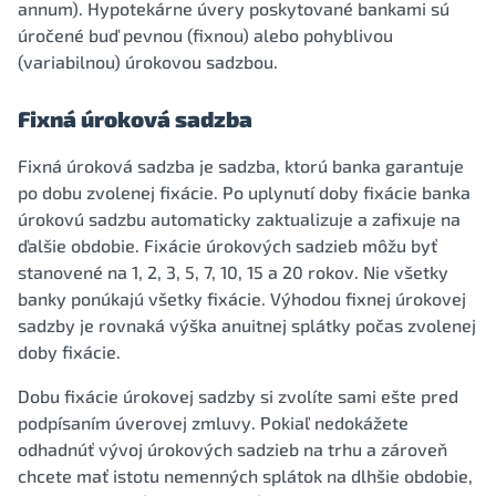
annum). Hypotekárne úvery poskytované bankami sú
úročené buď pevnou (fixnou) alebo pohyblivou
(variabilnou) úrokovou sadzbou.
Fixná úroková sadzba
Fixná úroková sadzba je sadzba, ktorú banka garantuje
po dobu zvolenej fixácie. Po uplynutí doby fixácie banka
úrokovú sadzbu automaticky zaktualizuje a zafixuje na
ďalšie obdobie. Fixácie úrokových sadzieb môžu byť
stanovené na 1, 2, 3, 5, 7, 10, 15 a 20 rokov. Nie všetky
banky ponúkajú všetky fixácie. Výhodou fixnej úrokovej
sadzby je rovnaká výška anuitnej splátky počas zvolenej
doby fixácie.
Dobu fixácie úrokovej sadzby si zvolíte sami ešte pred
podpísaním úverovej zmluvy. Pokiaľ nedokážete
odhadnúť vývoj úrokových sadzieb na trhu a zároveň
chcete mať istotu nemenných splátok na dlhšie obdobie,