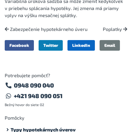
Variabilná úroková sadzba sa môže zmeniť kedykoľvek
v priebehu splácania hypotéky. Jej zmena má priamy
vplyv na výšku mesačnej splátky.
Zabezpečenie hypotekárneho úveru
Poplatky
Facebook
Twitter
LinkedIn
Email
Potrebujete pomôcť?
0948 090 040
+421 948 090 051
Bežný hovor do siete O2
Pomôcky
Typy hypotekárnych úverov