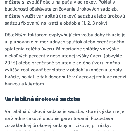
môžete si zvoliť fixáciu na päť a viac rokov. Pokiaľ v
budúcnosti očakávate znižovanie úrokových sadzieb,
môžete využiť variabilnú úrokovú sadzbu alebo úrokovú
sadzbu fixovanú na kratšie obdobie (1, 2, 3 roky).
Dôležitým faktorom ovplyvňujúcim voľbu doby fixácie je
aj plánovanie mimoriadnych splátok alebo predčasného
splatenia celého úveru. Mimoriadne splátky vo výške
niekoľkých percent z nesplatenej výšky úveru (obvykle
20 %) alebo predčasné splatenie celého úveru možno
zväčša realizovať bezplatne v období ukončenia lehoty
fixácie, pokiaľ je tak dohodnuté v úverovej zmluve medzi
bankou a klientom.
Variabilná úroková sadzba
Variabilná úroková sadzba je sadzba, ktorej výška nie je
na žiadne časové obdobie garantovaná. Pozostáva
zo základnej úrokovej sadzby a rizikovej prirážky.