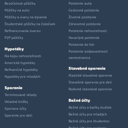
Bezúčelové pôžičky
Poistenie auta
Pôžičky na auto
Cestovné poistenie
Pôžičky a úvery na bývanie
Životné poistenie
Študentské pôžičky na čokoľvek
Zdravotné poistenie
Refinancovanie úverov
Poistenie nehnuteľnosti
P2P pôžičky
Havarijné poistenie
Poistenie do hôr
Hypotéky
Poistenie zodpovednosti
Na kúpu nehnuteľnosti
zamestnanca
Americké hypotéky
Stavebné sporenie
Refinančné hypotéky
Klasické stavebné sporenie
Hypotéky pre mladých
Stavebné sporenie pre deti
Sporenie
Rodinné stavebné sporenie
Termínované vklady
Bežné účty
Vkladné knížky
Bežné účty a balíky služieb
Sporiace účty
Bežné účty pre mladých
Sporenie pre deti
Bežné účty pre študentov
Bežné účty pre seniorov