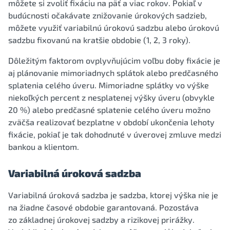
môžete si zvoliť fixáciu na päť a viac rokov. Pokiaľ v
budúcnosti očakávate znižovanie úrokových sadzieb,
môžete využiť variabilnú úrokovú sadzbu alebo úrokovú
sadzbu fixovanú na kratšie obdobie (1, 2, 3 roky).
Dôležitým faktorom ovplyvňujúcim voľbu doby fixácie je
aj plánovanie mimoriadnych splátok alebo predčasného
splatenia celého úveru. Mimoriadne splátky vo výške
niekoľkých percent z nesplatenej výšky úveru (obvykle
20 %) alebo predčasné splatenie celého úveru možno
zväčša realizovať bezplatne v období ukončenia lehoty
fixácie, pokiaľ je tak dohodnuté v úverovej zmluve medzi
bankou a klientom.
Variabilná úroková sadzba
Variabilná úroková sadzba je sadzba, ktorej výška nie je
na žiadne časové obdobie garantovaná. Pozostáva
zo základnej úrokovej sadzby a rizikovej prirážky.