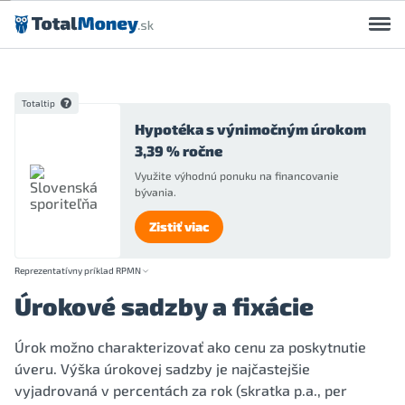
Preskočiť na obsah
Totaltip
Hypotéka s výnimočným úrokom
3,39 % ročne
Využite výhodnú ponuku na financovanie
bývania.
Zistiť viac
Reprezentatívny príklad RPMN
Úrokové sadzby a fixácie
Úrok možno charakterizovať ako cenu za poskytnutie
úveru. Výška úrokovej sadzby je najčastejšie
vyjadrovaná v percentách za rok (skratka p.a., per