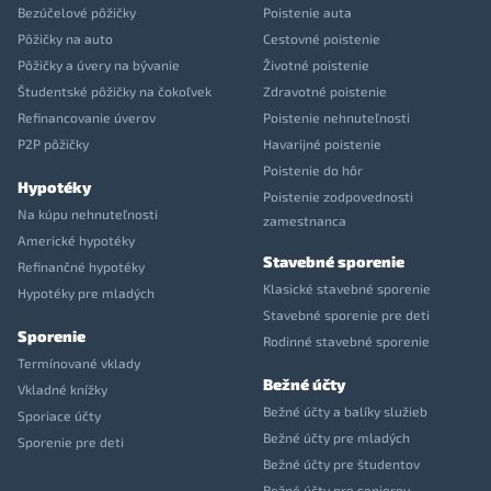
Bezúčelové pôžičky
Poistenie auta
Pôžičky na auto
Cestovné poistenie
Pôžičky a úvery na bývanie
Životné poistenie
Študentské pôžičky na čokoľvek
Zdravotné poistenie
Refinancovanie úverov
Poistenie nehnuteľnosti
P2P pôžičky
Havarijné poistenie
Poistenie do hôr
Hypotéky
Poistenie zodpovednosti
Na kúpu nehnuteľnosti
zamestnanca
Americké hypotéky
Stavebné sporenie
Refinančné hypotéky
Klasické stavebné sporenie
Hypotéky pre mladých
Stavebné sporenie pre deti
Sporenie
Rodinné stavebné sporenie
Termínované vklady
Bežné účty
Vkladné knížky
Bežné účty a balíky služieb
Sporiace účty
Bežné účty pre mladých
Sporenie pre deti
Bežné účty pre študentov
Bežné účty pre seniorov