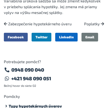
Variabilná úroková sadzba sa môže zmeniť kedykoľvek
v priebehu splácania hypotéky. Jej zmena má priamy
vplyv na výšku mesačnej splátky.
Zabezpečenie hypotekárneho úveru
Poplatky
Facebook
Twitter
LinkedIn
Email
Potrebujete pomôcť?
0948 090 040
+421 948 090 051
Bežný hovor do siete O2
Pomôcky
Typy hypotekárnych úverov