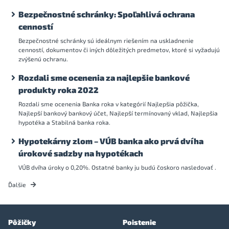
Bezpečnostné schránky: Spoľahlivá ochrana
cenností
Bezpečnostné schránky sú ideálnym riešením na uskladnenie
cenností, dokumentov či iných dôležitých predmetov, ktoré si vyžadujú
zvýšenú ochranu.
Rozdali sme ocenenia za najlepšie bankové
produkty roka 2022
Rozdali sme ocenenia Banka roka v kategórií Najlepšia pôžička,
Najlepší bankový bankový účet, Najlepší termínovaný vklad, Najlepšia
hypotéka a Stabilná banka roka.
Hypotekárny zlom – VÚB banka ako prvá dvíha
úrokové sadzby na hypotékach
VÚB dvíha úroky o 0,20%. Ostatné banky ju budú čoskoro nasledovať .
Ďalšie
Pôžičky
Poistenie