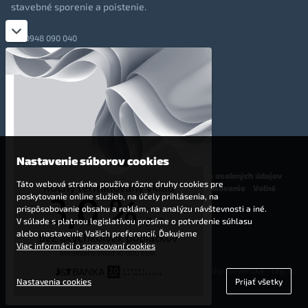
stavebné sporenie a poistenie.
0948 090 040
+421 948 090 051
info@totalmoney.sk
TotalMoney s.r.o.,
Levočská 866, Poprad, 058 01
Nastavenie súborov cookies
O nás
-
Reklama
-
Podmienky používania
-
Ochrana osobných údajov
-
Táto webová stránka používa rôzne druhy cookies pre
Cookies
-
Nastavenia cookies
-
Finančné sprostredkovanie
-
Voľné
poskytovanie online služieb, na účely prihlásenia, na
pracovné miesta
prispôsobovanie obsahu a reklám, na analýzu návštevnosti a iné.
V súlade s platnou legislatívou prosíme o potvrdenie súhlasu
Affiliate - partnerský program
alebo nastavenie Vašich preferencií. Ďakujeme
Viac informácií o spracovaní cookies
© 2009 - 2023 TotalMoney s.r.o.
(samostatný finančný agent, povolenie Národnej banky Slovenska - reg. č.
Nastavenia cookies
Prijať všetky
127292)