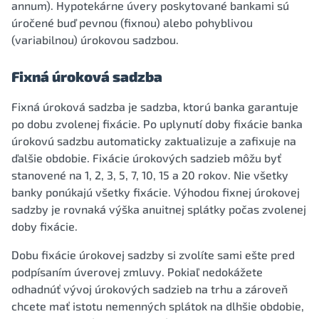
annum). Hypotekárne úvery poskytované bankami sú
úročené buď pevnou (fixnou) alebo pohyblivou
(variabilnou) úrokovou sadzbou.
Fixná úroková sadzba
Fixná úroková sadzba je sadzba, ktorú banka garantuje
po dobu zvolenej fixácie. Po uplynutí doby fixácie banka
úrokovú sadzbu automaticky zaktualizuje a zafixuje na
ďalšie obdobie. Fixácie úrokových sadzieb môžu byť
stanovené na 1, 2, 3, 5, 7, 10, 15 a 20 rokov. Nie všetky
banky ponúkajú všetky fixácie. Výhodou fixnej úrokovej
sadzby je rovnaká výška anuitnej splátky počas zvolenej
doby fixácie.
Dobu fixácie úrokovej sadzby si zvolíte sami ešte pred
podpísaním úverovej zmluvy. Pokiaľ nedokážete
odhadnúť vývoj úrokových sadzieb na trhu a zároveň
chcete mať istotu nemenných splátok na dlhšie obdobie,