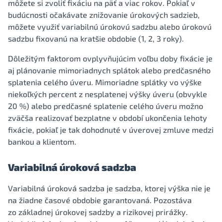
môžete si zvoliť fixáciu na päť a viac rokov. Pokiaľ v
budúcnosti očakávate znižovanie úrokových sadzieb,
môžete využiť variabilnú úrokovú sadzbu alebo úrokovú
sadzbu fixovanú na kratšie obdobie (1, 2, 3 roky).
Dôležitým faktorom ovplyvňujúcim voľbu doby fixácie je
aj plánovanie mimoriadnych splátok alebo predčasného
splatenia celého úveru. Mimoriadne splátky vo výške
niekoľkých percent z nesplatenej výšky úveru (obvykle
20 %) alebo predčasné splatenie celého úveru možno
zväčša realizovať bezplatne v období ukončenia lehoty
fixácie, pokiaľ je tak dohodnuté v úverovej zmluve medzi
bankou a klientom.
Variabilná úroková sadzba
Variabilná úroková sadzba je sadzba, ktorej výška nie je
na žiadne časové obdobie garantovaná. Pozostáva
zo základnej úrokovej sadzby a rizikovej prirážky.