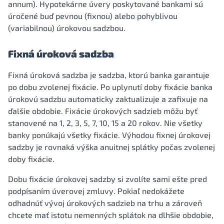
annum). Hypotekárne úvery poskytované bankami sú
úročené buď pevnou (fixnou) alebo pohyblivou
(variabilnou) úrokovou sadzbou.
Fixná úroková sadzba
Fixná úroková sadzba je sadzba, ktorú banka garantuje
po dobu zvolenej fixácie. Po uplynutí doby fixácie banka
úrokovú sadzbu automaticky zaktualizuje a zafixuje na
ďalšie obdobie. Fixácie úrokových sadzieb môžu byť
stanovené na 1, 2, 3, 5, 7, 10, 15 a 20 rokov. Nie všetky
banky ponúkajú všetky fixácie. Výhodou fixnej úrokovej
sadzby je rovnaká výška anuitnej splátky počas zvolenej
doby fixácie.
Dobu fixácie úrokovej sadzby si zvolíte sami ešte pred
podpísaním úverovej zmluvy. Pokiaľ nedokážete
odhadnúť vývoj úrokových sadzieb na trhu a zároveň
chcete mať istotu nemenných splátok na dlhšie obdobie,