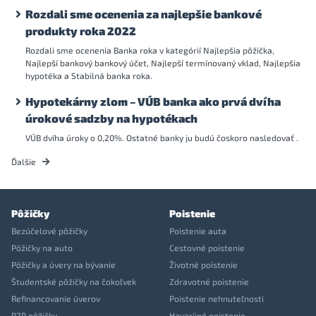
Rozdali sme ocenenia za najlepšie bankové
produkty roka 2022
Rozdali sme ocenenia Banka roka v kategórií Najlepšia pôžička,
Najlepší bankový bankový účet, Najlepší termínovaný vklad, Najlepšia
hypotéka a Stabilná banka roka.
Hypotekárny zlom – VÚB banka ako prvá dvíha
úrokové sadzby na hypotékach
VÚB dvíha úroky o 0,20%. Ostatné banky ju budú čoskoro nasledovať .
Ďalšie
Pôžičky
Poistenie
Bezúčelové pôžičky
Poistenie auta
Pôžičky na auto
Cestovné poistenie
Pôžičky a úvery na bývanie
Životné poistenie
Študentské pôžičky na čokoľvek
Zdravotné poistenie
Refinancovanie úverov
Poistenie nehnuteľnosti
P2P pôžičky
Havarijné poistenie