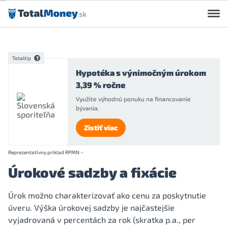
Preskočiť na obsah
Totaltip
Hypotéka s výnimočným úrokom
3,39 % ročne
Využite výhodnú ponuku na financovanie
bývania.
Zistiť viac
Reprezentatívny príklad RPMN
Úrokové sadzby a fixácie
Úrok možno charakterizovať ako cenu za poskytnutie
úveru. Výška úrokovej sadzby je najčastejšie
vyjadrovaná v percentách za rok (skratka p.a., per