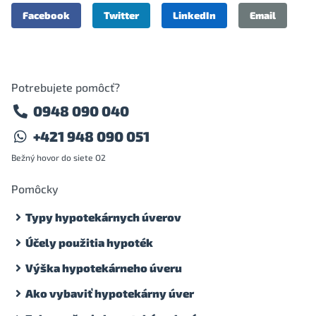
Facebook
Twitter
LinkedIn
Email
Potrebujete pomôcť?
0948 090 040
+421 948 090 051
Bežný hovor do siete O2
Pomôcky
Typy hypotekárnych úverov
Účely použitia hypoték
Výška hypotekárneho úveru
Ako vybaviť hypotekárny úver