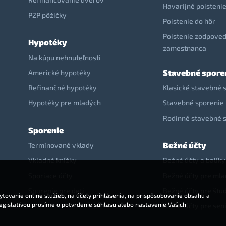
Havarijné poisteni
P2P pôžičky
Poistenie do hôr
Poistenie zodpoved
Hypotéky
zamestnanca
Na kúpu nehnuteľnosti
Stavebné spore
Americké hypotéky
Refinančné hypotéky
Klasické stavebné 
Hypotéky pre mladých
Stavebné sporenie 
Rodinné stavebné 
Sporenie
Bežné účty
Termínované vklady
Vkladné knížky
Bežné účty a balíky
Sporiace účty
Bežné účty pre ml
Sporenie pre deti
Bežné účty pre štu
tovanie online služieb, na účely prihlásenia, na prispôsobovanie obsahu a
legislatívou prosíme o potvrdenie súhlasu alebo nastavenie Vašich
Bežné účty pre sen