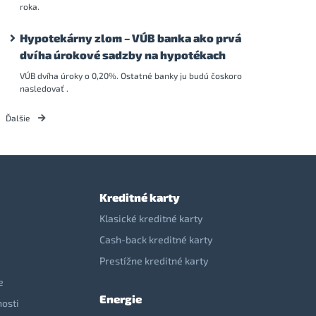
roka.
Hypotekárny zlom – VÚB banka ako prvá
dvíha úrokové sadzby na hypotékach
VÚB dvíha úroky o 0,20%. Ostatné banky ju budú čoskoro
nasledovať .
Ďalšie
Kreditné karty
Klasické kreditné karty
Cash-back kreditné karty
Prestížne kreditné karty
e
Energie
nosti