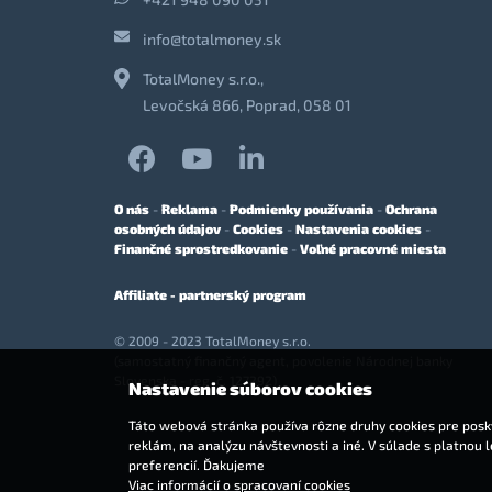
info@totalmoney.sk
TotalMoney s.r.o.,
Levočská 866, Poprad, 058 01
O nás
-
Reklama
-
Podmienky používania
-
Ochrana
osobných údajov
-
Cookies
-
Nastavenia cookies
-
Finančné sprostredkovanie
-
Voľné pracovné miesta
Affiliate - partnerský program
© 2009 - 2023 TotalMoney s.r.o.
(samostatný finančný agent, povolenie Národnej banky
Slovenska - reg. č. 127292)
Nastavenie súborov cookies
Táto webová stránka používa rôzne druhy cookies pre posky
reklám, na analýzu návštevnosti a iné. V súlade s platnou 
preferencií. Ďakujeme
Viac informácií o spracovaní cookies