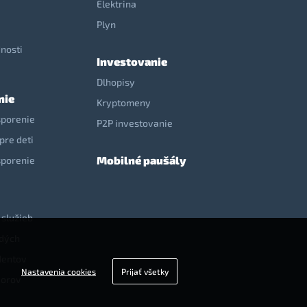
Elektrina
e
Plyn
nosti
Investovanie
Dlhopisy
nie
Kryptomeny
sporenie
P2P investovanie
pre deti
Mobilné paušály
sporenie
 služieb
adých
dentov
Nastavenia cookies
Prijať všetky
iorov