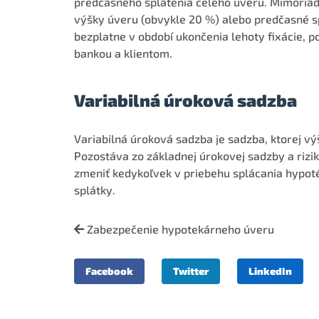
predčasného splatenia celého úveru. Mimoriad
výšky úveru (obvykle 20 %) alebo predčasné s
bezplatne v období ukončenia lehoty fixácie, p
bankou a klientom.
Variabilná úroková sadzba
Variabilná úroková sadzba je sadzba, ktorej v
Pozostáva zo základnej úrokovej sadzby a rizi
zmeniť kedykoľvek v priebehu splácania hypot
splátky.
Zabezpečenie hypotekárneho úveru
Facebook
Twitter
LinkedIn