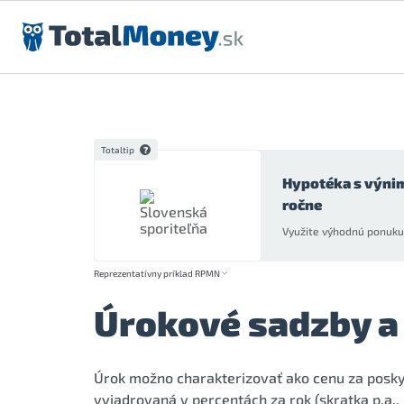
Preskočiť na obsah
Totaltip
Hypotéka s výni
ročne
Využite výhodnú ponuku 
Reprezentatívny príklad RPMN
Úrokové sadzby a 
Úrok možno charakterizovať ako cenu za poskyt
vyjadrovaná v percentách za rok (skratka p.a