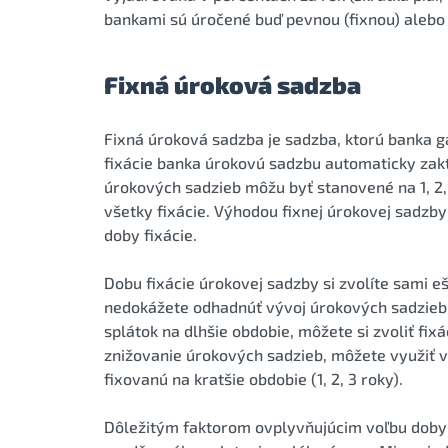
bankami sú úročené buď pevnou (fixnou) alebo 
Fixná úroková sadzba
Fixná úroková sadzba je sadzba, ktorú banka ga
fixácie banka úrokovú sadzbu automaticky zaktu
úrokových sadzieb môžu byť stanovené na 1, 2, 3
všetky fixácie. Výhodou fixnej úrokovej sadzby
doby fixácie.
Dobu fixácie úrokovej sadzby si zvolíte sami 
nedokážete odhadnúť vývoj úrokových sadzieb
splátok na dlhšie obdobie, môžete si zvoliť fix
znižovanie úrokových sadzieb, môžete využiť 
fixovanú na kratšie obdobie (1, 2, 3 roky).
Dôležitým faktorom ovplyvňujúcim voľbu doby 