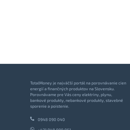
TotalMoney je najväčší portál na porovnávanie cien
energií a finančných produktov na Slovensku.
Porovnávame pre Vás ceny elektriny, plynu,
bankové produkty, nebankové produkty, stavebné
sporenie a poistenie.
0948 090 040
+421 948 090 051