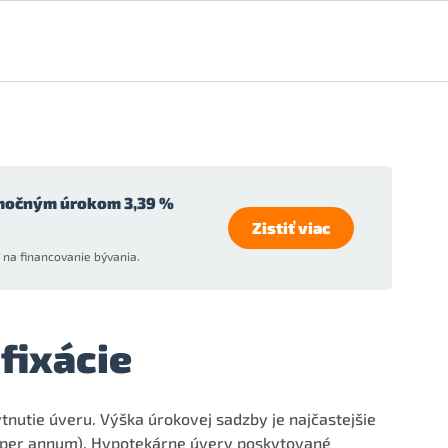
močným úrokom 3,39 %
Zistiť viac
na financovanie bývania.
fixácie
nutie úveru. Výška úrokovej sadzby je najčastejšie
., per annum). Hypotekárne úvery poskytované