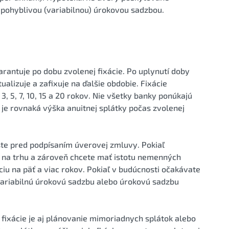
pohyblivou (variabilnou) úrokovou sadzbou.
rantuje po dobu zvolenej fixácie. Po uplynutí doby
alizuje a zafixuje na ďalšie obdobie. Fixácie
, 5, 7, 10, 15 a 20 rokov. Nie všetky banky ponúkajú
 je rovnaká výška anuitnej splátky počas zvolenej
ešte pred podpísaním úverovej zmluvy. Pokiaľ
 na trhu a zároveň chcete mať istotu nemenných
áciu na päť a viac rokov. Pokiaľ v budúcnosti očakávate
variabilnú úrokovú sadzbu alebo úrokovú sadzbu
fixácie je aj plánovanie mimoriadnych splátok alebo