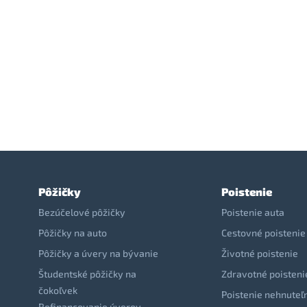
Pôžičky
Poistenie
Bezúčelové pôžičky
Poistenie auta
Pôžičky na auto
Cestovné poistenie
Pôžičky a úvery na bývanie
Životné poistenie
Študentské pôžičky na
Zdravotné poisteni
čokoľvek
Poistenie nehnuteľ
Refinancovanie úverov