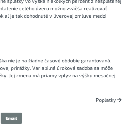
ne splátky vo výške niekoľkých percent z nesplatenej
platenie celého úveru možno zväčša realizovať
okiaľ je tak dohodnuté v úverovej zmluve medzi
ýška nie je na žiadne časové obdobie garantovaná.
kovej prirážky. Variabilná úroková sadzba sa môže
éky. Jej zmena má priamy vplyv na výšku mesačnej
Poplatky
Email