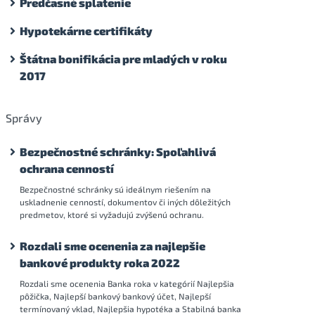
Predčasné splatenie
Hypotekárne certifikáty
Štátna bonifikácia pre mladých v roku
2017
Správy
Bezpečnostné schránky: Spoľahlivá
ochrana cenností
Bezpečnostné schránky sú ideálnym riešením na
uskladnenie cenností, dokumentov či iných dôležitých
predmetov, ktoré si vyžadujú zvýšenú ochranu.
Rozdali sme ocenenia za najlepšie
bankové produkty roka 2022
Rozdali sme ocenenia Banka roka v kategórií Najlepšia
pôžička, Najlepší bankový bankový účet, Najlepší
termínovaný vklad, Najlepšia hypotéka a Stabilná banka