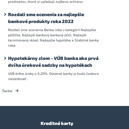
predmetov, ktoré si vyžadujú zvýšenú ochranu.
Rozdali sme ocenenia za najlepšie
bankové produkty roka 2022
Rozdali sme ocenenia Banka roka v kategórií Najlepšia
pôžička, Najlepší bankový bankový účet, Najlepší
termínovaný vklad, Najlepšia hypotéka a Stabilná banka
roka.
Hypotekárny zlom – VÚB banka ako prvá
dvíha úrokové sadzby na hypotékach
VÚB dvíha úroky o 0,20%. Ostatné banky ju budú čoskoro
nasledovať .
Ďalšie
Kreditné karty