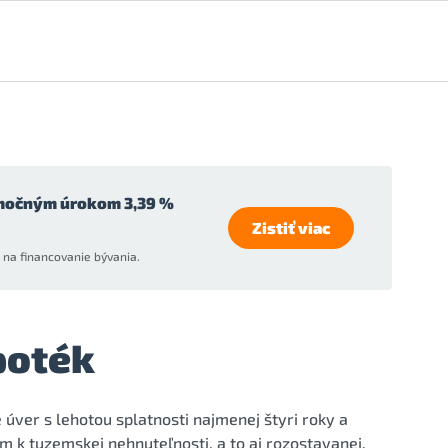
močným úrokom 3,39 %
Zistiť viac
na financovanie bývania.
poték
úver s lehotou splatnosti najmenej štyri roky a
k tuzemskej nehnuteľnosti, a to aj rozostavanej,