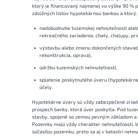
ktorý je financovaný najmenej vo výške 90 % 
záložných listov hypotekárnou bankou a ktorý 
nadobudnutie tuzemskej nehnuteľnosti alebo 
rekreačného zariadenia, chaty, chalupy, pri
výstavbu alebo zmenu dokončených stavieb 
rekonštrukcia, oprava),
údržbu tuzemských nehnuteľností,
splatenie poskytnutého úveru (hypotekárn
účely.
Hypotekárne úvery sú vždy zabezpečené zriad
prospech banky, ktorá úver poskytla. Pod tu
stavby, spojené so zemou pevným základom a n
Pozemky majú vždy charakter nehnuteľnosti, be
súčasťou pozemku, preto sa aj v katastri nehnu