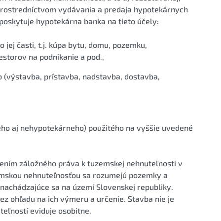
prostredníctvom vydávania a predaja hypotekárnych
poskytuje hypotekárna banka na tieto účely:
jej časti, t.j. kúpa bytu, domu, pozemku,
estorov na podnikanie a pod.,
(výstavba, prístavba, nadstavba, dostavba,
eho aj nehypotekárneho) použitého na vyššie uvedené
ením záložného práva k tuzemskej nehnuteľnosti v
zemskou nehnuteľnosťou sa rozumejú pozemky a
achádzajúce sa na území Slovenskej republiky.
z ohľadu na ich výmeru a určenie. Stavba nie je
teľností eviduje osobitne.