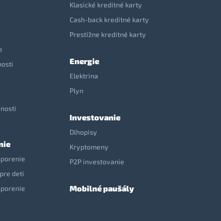
Klasické kreditné karty
Cash-back kreditné karty
Prestížne kreditné karty
e
Energie
nosti
Elektrina
e
Plyn
nosti
Investovanie
Dlhopisy
nie
Kryptomeny
sporenie
P2P investovanie
pre deti
Mobilné paušály
sporenie