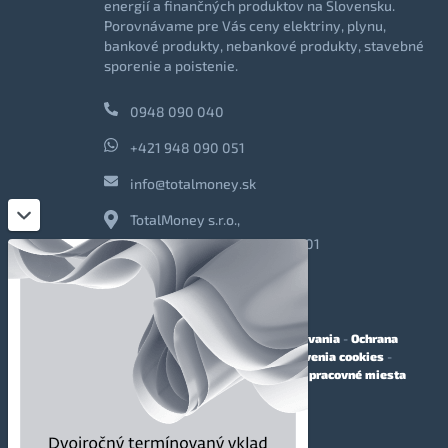
energií a finančných produktov na Slovensku.
Porovnávame pre Vás ceny elektriny, plynu,
bankové produkty, nebankové produkty, stavebné
sporenie a poistenie.
0948 090 040
+421 948 090 051
info@totalmoney.sk
TotalMoney s.r.o.,
Levočská 866, Poprad, 058 01
O nás
-
Reklama
-
Podmienky používania
-
Ochrana
osobných údajov
-
Cookies
-
Nastavenia cookies
-
Finančné sprostredkovanie
-
Voľné pracovné miesta
Affiliate - partnerský program