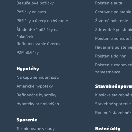
Bezúčelové pôžičky
Poistenie auta
Pôžičky na auto
Cestovné poistenie
Pôžičky a úvery na bývanie
Životné poistenie
Študentské pôžičky na
Zdravotné poisteni
čokoľvek
Poistenie nehnuteľ
Refinancovanie úverov
Havarijné poisteni
P2P pôžičky
Poistenie do hôr
Poistenie zodpoved
Hypotéky
zamestnanca
Na kúpu nehnuteľnosti
Stavebné spore
Americké hypotéky
Refinančné hypotéky
Klasické stavebné 
Hypotéky pre mladých
Stavebné sporenie 
Rodinné stavebné 
Sporenie
Bežné účty
Termínované vklady