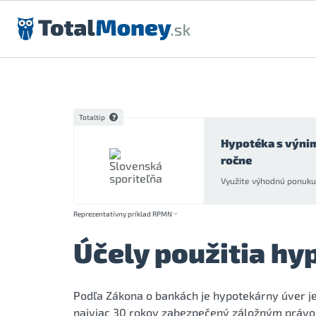
Preskočiť na obsah
Totaltip
Hypotéka s výni
ročne
Využite výhodnú ponuku 
Reprezentatívny príklad RPMN
Účely použitia hy
Podľa Zákona o bankách je hypotekárny úver je 
najviac 30 rokov zabezpečený záložným právom 