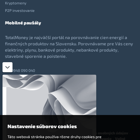
Kryptomeny
P2P investovanie
Mobilné paušály
TotalMoney je najväčší portál na porovnávanie cien energií a
finančných produktov na Slovensku. Porovnávame pre Vás ceny
elektriny, plynu, bankové produkty, nebankové produkty,
stavebné sporenie a poistenie.
0948 090 040
+421 948 090 051
info@totalmoney.sk
TotalMoney s.r.o.,
Levočská 866, Poprad, 058 01
Nastavenie súborov cookies
O nás
-
Reklama
-
Podmienky používania
-
Ochrana osobných údajov
-
Táto webová stránka používa rôzne druhy cookies pre
Cookies
-
Nastavenia cookies
-
Finančné sprostredkovanie
-
Voľné