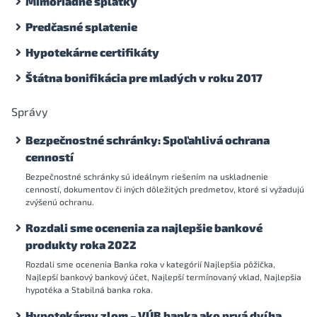
Mimoriadne splátky
Predčasné splatenie
Hypotekárne certifikáty
Štátna bonifikácia pre mladých v roku 2017
Správy
Bezpečnostné schránky: Spoľahlivá ochrana
cenností
Bezpečnostné schránky sú ideálnym riešením na uskladnenie
cenností, dokumentov či iných dôležitých predmetov, ktoré si vyžadujú
zvýšenú ochranu.
Rozdali sme ocenenia za najlepšie bankové
produkty roka 2022
Rozdali sme ocenenia Banka roka v kategórií Najlepšia pôžička,
Najlepší bankový bankový účet, Najlepší termínovaný vklad, Najlepšia
hypotéka a Stabilná banka roka.
Hypotekárny zlom – VÚB banka ako prvá dvíha