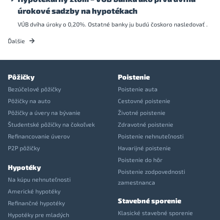
úrokové sadzby na hypotékach
VÚB dvíha úroky o 0,20%. Ostatné banky ju budú čoskoro nasledovať .
Ďalšie
Pôžičky
Poistenie
Bezúčelové pôžičky
Poistenie auta
Pôžičky na auto
Cestovné poistenie
Pôžičky a úvery na bývanie
Životné poistenie
Študentské pôžičky na čokoľvek
Zdravotné poistenie
Refinancovanie úverov
Poistenie nehnuteľnosti
P2P pôžičky
Havarijné poistenie
Poistenie do hôr
Hypotéky
Poistenie zodpovednosti
Na kúpu nehnuteľnosti
zamestnanca
Americké hypotéky
Stavebné sporenie
Refinančné hypotéky
Klasické stavebné sporenie
Hypotéky pre mladých