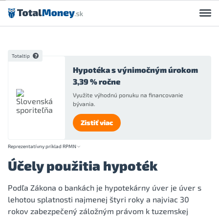
Preskočiť na obsah
Totaltip
Hypotéka s výnimočným úrokom
3,39 % ročne
Využite výhodnú ponuku na financovanie
bývania.
Zistiť viac
Reprezentatívny príklad RPMN
Účely použitia hypoték
Podľa Zákona o bankách je hypotekárny úver je úver s
lehotou splatnosti najmenej štyri roky a najviac 30
rokov zabezpečený záložným právom k tuzemskej