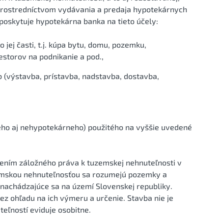
prostredníctvom vydávania a predaja hypotekárnych
poskytuje hypotekárna banka na tieto účely:
jej časti, t.j. kúpa bytu, domu, pozemku,
estorov na podnikanie a pod.,
(výstavba, prístavba, nadstavba, dostavba,
eho aj nehypotekárneho) použitého na vyššie uvedené
ením záložného práva k tuzemskej nehnuteľnosti v
zemskou nehnuteľnosťou sa rozumejú pozemky a
achádzajúce sa na území Slovenskej republiky.
z ohľadu na ich výmeru a určenie. Stavba nie je
teľností eviduje osobitne.