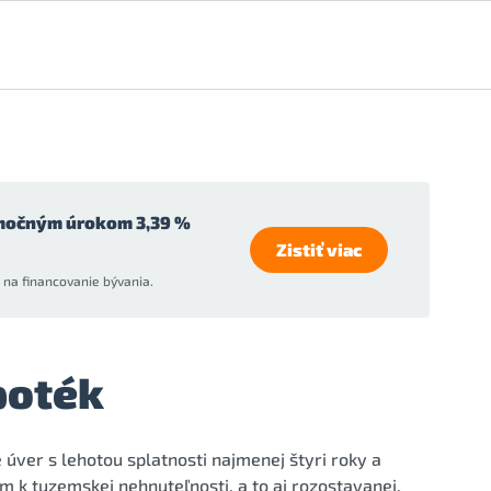
močným úrokom 3,39 %
Zistiť viac
na financovanie bývania.
poték
úver s lehotou splatnosti najmenej štyri roky a
k tuzemskej nehnuteľnosti, a to aj rozostavanej,