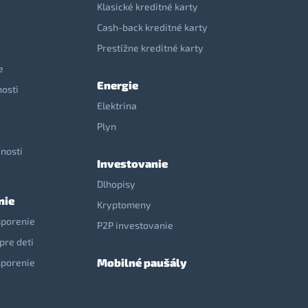
Klasické kreditné karty
Cash-back kreditné karty
Prestížne kreditné karty
e
Energie
nosti
Elektrina
e
Plyn
nosti
Investovanie
Dlhopisy
nie
Kryptomeny
sporenie
P2P investovanie
pre deti
Mobilné paušály
sporenie