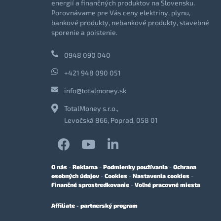
energií a finančných produktov na Slovensku.
Porovnávame pre Vás ceny elektriny, plynu,
bankové produkty, nebankové produkty, stavebné
sporenie a poistenie.
0948 090 040
+421 948 090 051
info@totalmoney.sk
TotalMoney s.r.o.,
Levočská 866, Poprad, 058 01
O nás
-
Reklama
-
Podmienky používania
-
Ochrana
osobných údajov
-
Cookies
-
Nastavenia cookies
-
Finančné sprostredkovanie
-
Voľné pracovné miesta
Affiliate - partnerský program