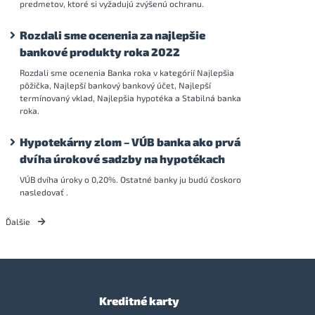
predmetov, ktoré si vyžadujú zvýšenú ochranu.
Rozdali sme ocenenia za najlepšie
bankové produkty roka 2022
Rozdali sme ocenenia Banka roka v kategórií Najlepšia
pôžička, Najlepší bankový bankový účet, Najlepší
termínovaný vklad, Najlepšia hypotéka a Stabilná banka
roka.
Hypotekárny zlom – VÚB banka ako prvá
dvíha úrokové sadzby na hypotékach
VÚB dvíha úroky o 0,20%. Ostatné banky ju budú čoskoro
nasledovať .
Ďalšie
Kreditné karty