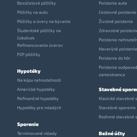
Bezúčelové pôžičky
Poistenie auta
Pôžičky na auto
Cestovné poistenie
Pôžičky a úvery na bývanie
Životné poistenie
Študentské pôžičky na
Zdravotné poisteni
čokoľvek
Poistenie nehnuteľ
Refinancovanie úverov
Havarijné poisteni
P2P pôžičky
Poistenie do hôr
Poistenie zodpoved
Hypotéky
zamestnanca
Na kúpu nehnuteľnosti
Stavebné spore
Americké hypotéky
Refinančné hypotéky
Klasické stavebné 
Hypotéky pre mladých
Stavebné sporenie 
Rodinné stavebné 
Sporenie
Bežné účty
Termínované vklady