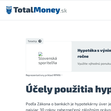
Preskočiť na obsah
Totaltip
Hypotéka s výni
ročne
Využite výhodnú ponuku 
Reprezentatívny príklad RPMN
Účely použitia hy
Podľa Zákona o bankách je hypotekárny úver je 
najviac 30 rokov zabezpečený záložným právom 