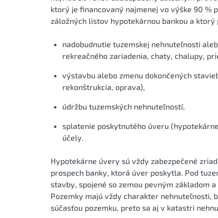
ktorý je financovaný najmenej vo výške 90 % 
záložných listov hypotekárnou bankou a ktorý 
nadobudnutie tuzemskej nehnuteľnosti alebo 
rekreačného zariadenia, chaty, chalupy, pri
výstavbu alebo zmenu dokončených stavieb 
rekonštrukcia, oprava),
údržbu tuzemských nehnuteľností,
splatenie poskytnutého úveru (hypotekárn
účely.
Hypotekárne úvery sú vždy zabezpečené zriad
prospech banky, ktorá úver poskytla. Pod tu
stavby, spojené so zemou pevným základom a n
Pozemky majú vždy charakter nehnuteľnosti, be
súčasťou pozemku, preto sa aj v katastri nehnu