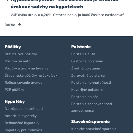
úrokové sadzby na hypotékach
VÚB dvíha úroky o 0,20%. Ostatné banky ju budú čoskoro nasledovať .
Ďalšie
Pôžičky
Poistenie
Bezúčelové pôžičky
Poistenie auta
Pôžičky na auto
Cestovné poistenie
Pôžičky a úvery na bývanie
Životné poistenie
Študentské pôžičky na čokoľvek
Zdravotné poistenie
Refinancovanie úverov
Poistenie nehnuteľnosti
P2P pôžičky
Havarijné poistenie
Poistenie do hôr
Hypotéky
Poistenie zodpovednosti
Na kúpu nehnuteľnosti
zamestnanca
Americké hypotéky
Stavebné sporenie
Refinančné hypotéky
Klasické stavebné sporenie
Hypotéky pre mladých