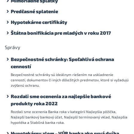
Mimoriadne splátky
Predčasné splatenie
Hypotekárne certifikáty
Štátna bonifikácia pre mladých v roku 2017
Správy
Bezpečnostné schránky: Spoľahlivá ochrana
cenností
Bezpečnostné schránky sú ideálnym riešením na uskladnenie
cenností, dokumentov či iných dôležitých predmetov, ktoré si vyžadujú
zvýšenú ochranu.
Rozdali sme ocenenia za najlepšie bankové
produkty roka 2022
Rozdali sme ocenenia Banka roka v kategórií Najlepšia pôžička,
Najlepší bankový bankový účet, Najlepší termínovaný vklad, Najlepšia
hypotéka a Stabilná banka roka.
Hypotekárny zlom – VÚB banka ako prvá dvíha