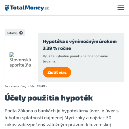
Preskočiť na obsah
Totaltip
Hypotéka s výnimočným úrokom
3,39 % ročne
Využite výhodnú ponuku na financovanie
bývania.
Zistiť viac
Reprezentatívny príklad RPMN
Účely použitia hypoték
Podľa Zákona o bankách je hypotekárny úver je úver s
lehotou splatnosti najmenej štyri roky a najviac 30
rokov zabezpečený záložným právom k tuzemskej