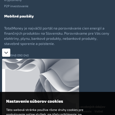
P2P investovanie
Mobilné paušály
TotalMoney je najväčší portál na porovnávanie cien energií a
finančných produktov na Slovensku. Porovnávame pre Vás ceny
elektriny, plynu, bankové produkty, nebankové produkty,
stavebné sporenie a poistenie.
0948 090 040
+421 948 090 051
info@totalmoney.sk
TotalMoney s.r.o.,
Levočská 866, Poprad, 058 01
Nastavenie súborov cookies
O nás
-
Reklama
-
Podmienky používania
-
Ochrana osobných údajov
-
Táto webová stránka používa rôzne druhy cookies pre
Cookies
-
Nastavenia cookies
-
Finančné sprostredkovanie
-
Voľné
poskytovanie online služieb, na účely prihlásenia, na