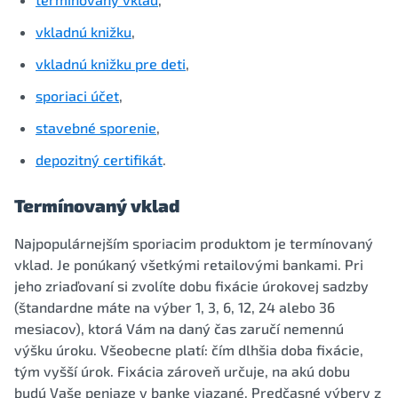
vkladnú knižku
,
vkladnú knižku pre deti
,
sporiaci účet
,
stavebné sporenie
,
depozitný certifikát
.
Termínovaný vklad
Najpopulárnejším sporiacim produktom je termínovaný
vklad. Je ponúkaný všetkými retailovými bankami. Pri
jeho zriaďovaní si zvolíte dobu fixácie úrokovej sadzby
(štandardne máte na výber 1, 3, 6, 12, 24 alebo 36
mesiacov), ktorá Vám na daný čas zaručí nemennú
výšku úroku. Všeobecne platí: čím dlhšia doba fixácie,
tým vyšší úrok. Fixácia zároveň určuje, na akú dobu
budú Vaše peniaze v banke viazané. Predčasné výbery z