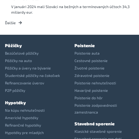
V januári 2024 mali Slováci na bežných a termínovaných účtoch 34,3
miliardy eur.
Ďalšie
Pôžičky
Poistenie
Bezúčelové pôžičky
Poistenie auta
Pôžičky na auto
Cestovné poistenie
Pôžičky a úvery na bývanie
Životné poistenie
Študentské pôžičky na čokoľvek
Zdravotné poistenie
Refinancovanie úverov
Poistenie nehnuteľnosti
P2P pôžičky
Havarijné poistenie
Poistenie do hôr
Hypotéky
Poistenie zodpovednosti
Na kúpu nehnuteľnosti
zamestnanca
Americké hypotéky
Stavebné sporenie
Refinančné hypotéky
Klasické stavebné sporenie
Hypotéky pre mladých
Stavebné sporenie pre deti