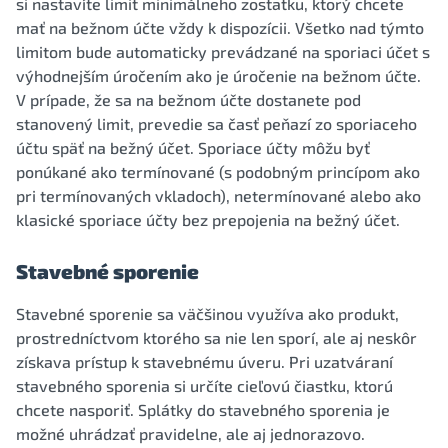
si nastavíte limit minimálneho zostatku, ktorý chcete
mať na bežnom účte vždy k dispozícii. Všetko nad týmto
limitom bude automaticky prevádzané na sporiaci účet s
výhodnejším úročením ako je úročenie na bežnom účte.
V prípade, že sa na bežnom účte dostanete pod
stanovený limit, prevedie sa časť peňazí zo sporiaceho
účtu späť na bežný účet. Sporiace účty môžu byť
ponúkané ako termínované (s podobným princípom ako
pri termínovaných vkladoch), netermínované alebo ako
klasické sporiace účty bez prepojenia na bežný účet.
Stavebné sporenie
Stavebné sporenie sa väčšinou využíva ako produkt,
prostredníctvom ktorého sa nie len sporí, ale aj neskôr
získava prístup k stavebnému úveru. Pri uzatváraní
stavebného sporenia si určíte cieľovú čiastku, ktorú
chcete nasporiť. Splátky do stavebného sporenia je
možné uhrádzať pravidelne, ale aj jednorazovo.