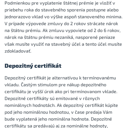
Podmienkou pre vyplatenie štátnej prémie je vložiť v
priebehu roka do stavebného sporenia postupne alebo
jednorazovo vklad vo výške aspoň stanoveného minima.
V prípade výpovede zmluvy do 2 rokov strácate nárok
na štátnu prémiu. Ak zmluvu vypoviete od 2 do 6 rokov,
nárok na štátnu prémiu nezaniká, nasporené peniaze
však musíte využiť na stavebný účel a tento účel musíte
zdokladovať.
Depozitný certifikát
Depozitný certifikát je alternatívou k termínovanému
vkladu. Častým stimulom pre nákup depozitného
certifikátu je vyšší úrok ako pri termínovanom vklade.
Depozitné certifikáty sú emitované v rôznych
nominálnych hodnotách. Ak depozitný certifikát kúpite
pod jeho nominálnou hodnotou, v čase predaja Vám
bude vyplatená jeho nominálna hodnota. Depozitné
certifikáty sa predávajú aj za nominálne hodnoty,