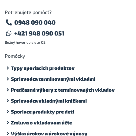
Potrebujete pomôcť?
0948 090 040
+421 948 090 051
Bežný hovor do siete O2
Pomôcky
Typy sporiacich produktov
Sprievodca termínovanými vkladmi
Predčasné výbery z termínovaných vkladov
Sprievodca vkladnými knižkami
Sporiace produkty pre deti
Zmluva o vkladovom účte
Výška úrokov a úrokové výnosy