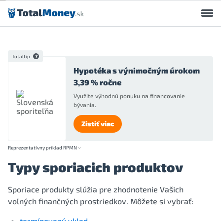
Preskočiť na obsah
Totaltip
Hypotéka s výnimočným úrokom
3,39 % ročne
Využite výhodnú ponuku na financovanie
bývania.
Zistiť viac
Reprezentatívny príklad RPMN
Typy sporiacich produktov
Sporiace produkty slúžia pre zhodnotenie Vašich
voľných finančných prostriedkov. Môžete si vybrať:
termínovaný vklad
,