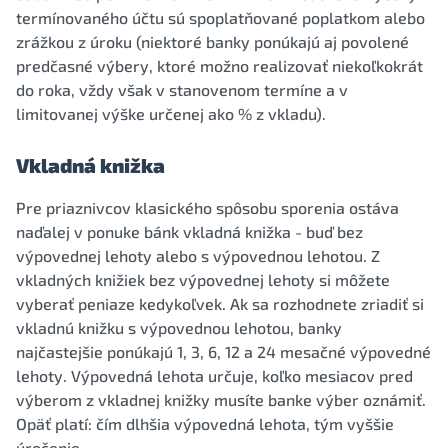
termínovaného účtu sú spoplatňované poplatkom alebo
zrážkou z úroku (niektoré banky ponúkajú aj povolené
predčasné výbery, ktoré možno realizovať niekoľkokrát
do roka, vždy však v stanovenom termíne a v
limitovanej výške určenej ako % z vkladu).
Vkladná knižka
Pre priaznivcov klasického spôsobu sporenia ostáva
naďalej v ponuke bánk vkladná knižka - buď bez
výpovednej lehoty alebo s výpovednou lehotou. Z
vkladných knižiek bez výpovednej lehoty si môžete
vyberať peniaze kedykoľvek. Ak sa rozhodnete zriadiť si
vkladnú knižku s výpovednou lehotou, banky
najčastejšie ponúkajú 1, 3, 6, 12 a 24 mesačné výpovedné
lehoty. Výpovedná lehota určuje, koľko mesiacov pred
výberom z vkladnej knižky musíte banke výber oznámiť.
Opäť platí: čím dlhšia výpovedná lehota, tým vyššie
úročenie.