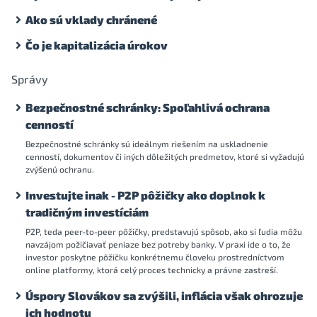
Ako sú vklady chránené
Čo je kapitalizácia úrokov
Správy
Bezpečnostné schránky: Spoľahlivá ochrana
cenností
Bezpečnostné schránky sú ideálnym riešením na uskladnenie
cenností, dokumentov či iných dôležitých predmetov, ktoré si vyžadujú
zvýšenú ochranu.
Investujte inak - P2P pôžičky ako doplnok k
tradičným investíciám
P2P, teda peer-to-peer pôžičky, predstavujú spôsob, ako si ľudia môžu
navzájom požičiavať peniaze bez potreby banky. V praxi ide o to, že
investor poskytne pôžičku konkrétnemu človeku prostredníctvom
online platformy, ktorá celý proces technicky a právne zastreší.
Úspory Slovákov sa zvýšili, inflácia však ohrozuje
ich hodnotu