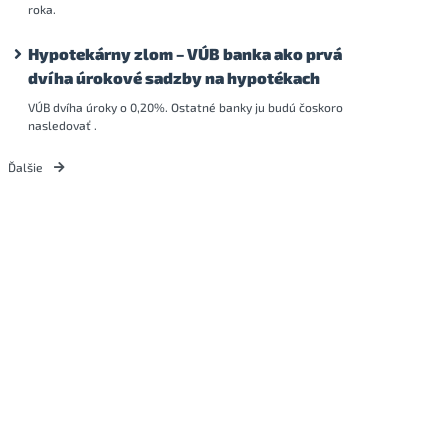
roka.
Hypotekárny zlom – VÚB banka ako prvá
dvíha úrokové sadzby na hypotékach
VÚB dvíha úroky o 0,20%. Ostatné banky ju budú čoskoro
nasledovať .
Ďalšie