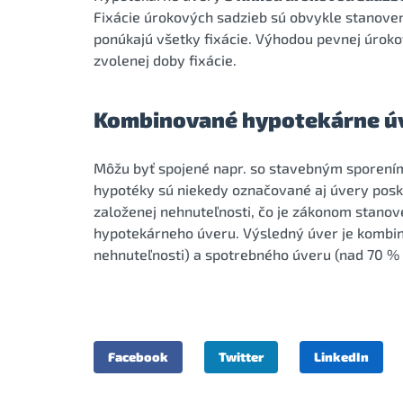
Fixácie úrokových sadzieb sú obvykle stanovené 
ponúkajú všetky fixácie. Výhodou pevnej úroko
zvolenej doby fixácie.
Kombinované hypotekárne ú
Môžu byť spojené napr. so stavebným sporení
hypotéky sú niekedy označované aj úvery posk
založenej nehnuteľnosti, čo je zákonom stano
hypotekárneho úveru. Výsledný úver je kombi
nehnuteľnosti) a spotrebného úveru (nad 70 % 
Facebook
Twitter
LinkedIn