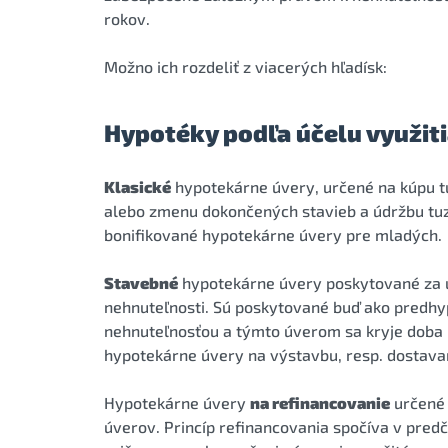
rokov.
Možno ich rozdeliť z viacerých hľadísk:
Hypotéky podľa účelu využit
Klasické
hypotekárne úvery, určené na kúpu tu
alebo zmenu dokončených stavieb a údržbu tuz
bonifikované hypotekárne úvery pre mladých.
Stavebné
hypotekárne úvery poskytované za ú
nehnuteľnosti. Sú poskytované buď ako predhyp
nehnuteľnosťou a týmto úverom sa kryje doba 
hypotekárne úvery na výstavbu, resp. dostava
Hypotekárne úvery
na refinancovanie
určené 
úverov. Princíp refinancovania spočíva v pre