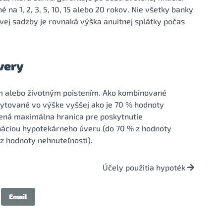
na 1, 2, 3, 5, 10, 15 alebo 20 rokov. Nie všetky banky
vej sadzby je rovnaká výška anuitnej splátky počas
very
m alebo životným poistením. Ako kombinované
ytované vo výške vyššej ako je 70 % hodnoty
vená maximálna hranica pre poskytnutie
náciou hypotekárneho úveru (do 70 % z hodnoty
z hodnoty nehnuteľnosti).
Účely použitia hypoték
Email