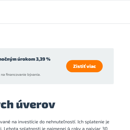
močným úrokom 3,39 %
Zistiť viac
na financovanie bývania.
ch úverov
né na investície do nehnuteľností. Ich splatenie je
Lehota splatnosti je najmenej 4 roky a najviac 30