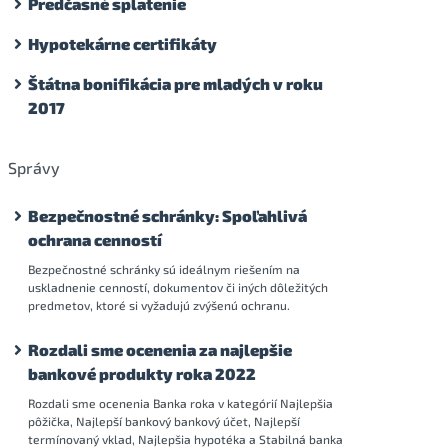
Predčasné splatenie
Hypotekárne certifikáty
Štátna bonifikácia pre mladých v roku
2017
Správy
Bezpečnostné schránky: Spoľahlivá
ochrana cenností
Bezpečnostné schránky sú ideálnym riešením na
uskladnenie cenností, dokumentov či iných dôležitých
predmetov, ktoré si vyžadujú zvýšenú ochranu.
Rozdali sme ocenenia za najlepšie
bankové produkty roka 2022
Rozdali sme ocenenia Banka roka v kategórií Najlepšia
pôžička, Najlepší bankový bankový účet, Najlepší
termínovaný vklad, Najlepšia hypotéka a Stabilná banka