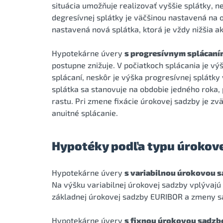
situácia umožňuje realizovať vyššie splátky, n
degresívnej splátky je väčšinou nastavená na 
nastavená nová splátka, ktorá je vždy nižšia a
Hypotekárne úvery
s progresívnym splácaní
postupne znižuje. V počiatkoch splácania je vý
splácaní, neskôr je výška progresívnej splátky
splátka sa stanovuje na obdobie jedného roka, p
rastu. Pri zmene fixácie úrokovej sadzby je z
anuitné splácanie.
Hypotéky podľa typu úrokov
Hypotekárne úvery
s variabilnou úrokovou 
Na výšku variabilnej úrokovej sadzby vplývaj
základnej úrokovej sadzby EURIBOR a zmeny sad
Hypotekárne úvery
s fixnou úrokovou sadzb