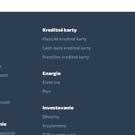
Kreditné karty
Klasické kreditné karty
Cash-back kreditné karty
Prestížne kreditné karty
e
Energie
nosti
Elektrina
e
Plyn
nosti
Investovanie
Dlhopisy
nie
Kryptomeny
sporenie
P2P investovanie