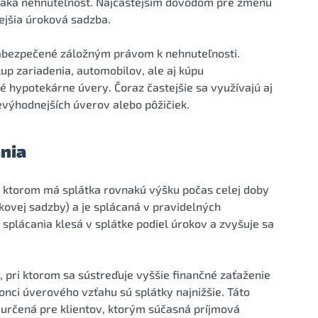
naká nehnuteľnosť. Najčastejším dôvodom pre zmenu
jšia úroková sadzba.
abezpečené záložným právom k nehnuteľnosti.
kup zariadenia, automobilov, ale aj kúpu
é hypotekárne úvery. Čoraz častejšie sa využívajú aj
 nevýhodnejších úverov alebo pôžičiek.
nia
ri ktorom má splátka rovnakú výšku počas celej doby
kovej sadzby) a je splácaná v pravidelných
splácania klesá v splátke podiel úrokov a zvyšuje sa
, pri ktorom sa sústreďuje vyššie finančné zaťaženie
onci úverového vzťahu sú splátky najnižšie. Táto
e určená pre klientov, ktorým súčasná príjmová