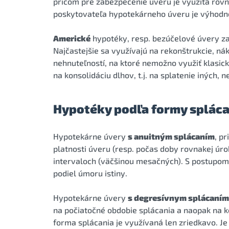
pričom pre zabezpečenie úveru je využitá rov
poskytovateľa hypotekárneho úveru je výhodne
Americké
hypotéky, resp. bezúčelové úvery z
Najčastejšie sa využívajú na rekonštrukcie, ná
nehnuteľností, na ktoré nemožno využiť klasick
na konsolidáciu dlhov, t.j. na splatenie iných,
Hypotéky podľa formy spláca
Hypotekárne úvery
s anuitným splácaním
, p
platnosti úveru (resp. počas doby rovnakej úro
intervaloch (väčšinou mesačných). S postupom 
podiel úmoru istiny.
Hypotekárne úvery
s degresívnym splácaním
na počiatočné obdobie splácania a naopak na k
forma splácania je využívaná len zriedkavo. J