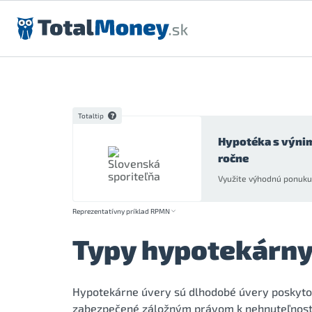
Preskočiť na obsah
Totaltip
Hypotéka s výni
ročne
Využite výhodnú ponuku 
Reprezentatívny príklad RPMN
Typy hypotekárny
Hypotekárne úvery sú dlhodobé úvery poskytova
zabezpečené záložným právom k nehnuteľnosti. 