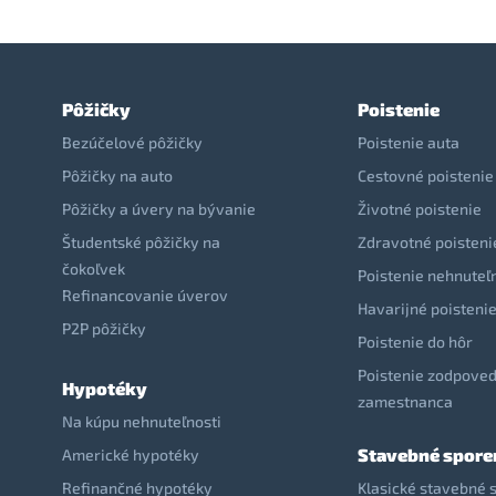
Pôžičky
Poistenie
Bezúčelové pôžičky
Poistenie auta
Pôžičky na auto
Cestovné poistenie
Pôžičky a úvery na bývanie
Životné poistenie
Študentské pôžičky na
Zdravotné poisteni
čokoľvek
Poistenie nehnuteľ
Refinancovanie úverov
Havarijné poisteni
P2P pôžičky
Poistenie do hôr
Poistenie zodpoved
Hypotéky
zamestnanca
Na kúpu nehnuteľnosti
Stavebné spore
Americké hypotéky
Refinančné hypotéky
Klasické stavebné 