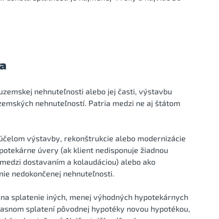
ia
zemskej nehnuteľnosti alebo jej časti, výstavbu
emských nehnuteľností. Patria medzi ne aj štátom
čelom výstavby, rekonštrukcie alebo modernizácie
otekárne úvery (ak klient nedisponuje žiadnou
medzi dostavaním a kolaudáciou) alebo ako
nie nedokončenej nehnuteľnosti.
na splatenie iných, menej výhodných hypotekárnych
dčasnom splatení pôvodnej hypotéky novou hypotékou,