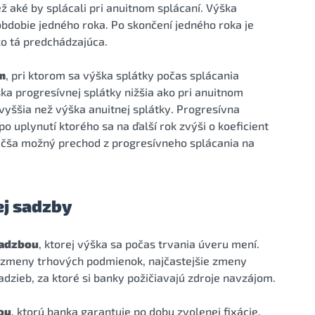
ež aké by splácali pri anuitnom splácaní. Výška
obdobie jedného roka. Po skončení jedného roka je
ko tá predchádzajúca.
m
, pri ktorom sa výška splátky počas splácania
ška progresívnej splátky nižšia ako pri anuitnom
 vyššia než výška anuitnej splátky. Progresívna
o uplynutí ktorého sa na ďalší rok zvýši o koeficient
väčša možný prechod z progresívneho splácania na
ej sadzby
sadzbou
, ktorej výška sa počas trvania úveru mení.
ú zmeny trhových podmienok, najčastejšie zmeny
zieb, za ktoré si banky požičiavajú zdroje navzájom.
ou
, ktorú banka garantuje po dobu zvolenej fixácie.