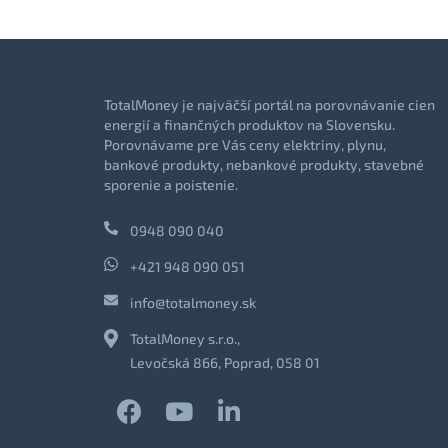
TotalMoney je najväčší portál na porovnávanie cien
energií a finančných produktov na Slovensku.
Porovnávame pre Vás ceny elektriny, plynu,
bankové produkty, nebankové produkty, stavebné
sporenie a poistenie.
0948 090 040
+421 948 090 051
info@totalmoney.sk
TotalMoney s.r.o.,
Levočská 866, Poprad, 058 01