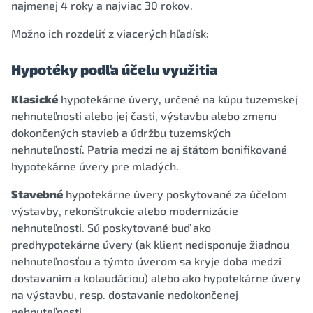
najmenej 4 roky a najviac 30 rokov.
Možno ich rozdeliť z viacerých hľadísk:
Hypotéky podľa účelu využitia
Klasické
hypotekárne úvery, určené na kúpu tuzemskej
nehnuteľnosti alebo jej časti, výstavbu alebo zmenu
dokončených stavieb a údržbu tuzemských
nehnuteľností. Patria medzi ne aj štátom bonifikované
hypotekárne úvery pre mladých.
Stavebné
hypotekárne úvery poskytované za účelom
výstavby, rekonštrukcie alebo modernizácie
nehnuteľnosti. Sú poskytované buď ako
predhypotekárne úvery (ak klient nedisponuje žiadnou
nehnuteľnosťou a týmto úverom sa kryje doba medzi
dostavaním a kolaudáciou) alebo ako hypotekárne úvery
na výstavbu, resp. dostavanie nedokončenej
nehnuteľnosti.