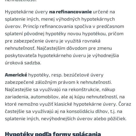
Hypotekárne úvery
na refinancovanie
určené na
splatenie iných, menej výhodných hypotekárnych
úverov. Princíp refinancovania spočíva v predčasnom
splatení pôvodnej hypotéky novou hypotékou, pričom
pre zabezpečenie úveru je využitá rovnaká
nehnuteľnosť. Najčastejším dôvodom pre zmenu
poskytovateľa hypotekárneho úveru je výhodnejšia
úroková sadzba.
Americké
hypotéky, resp. bezúčelové úvery
zabezpečené záložným právom k nehnuteľnosti.
Najčastejšie sa využívajú na rekonštrukcie, nákup
zariadenia, automobilov, ale aj kúpu nehnuteľností, na
ktoré nemožno využiť klasické hypotekárne úvery. Čoraz
častejšie sa využívajú aj na konsolidáciu dlhov, t.j. na
splatenie iných, nevýhodnejších úverov alebo pôžičiek.
Hypotéky podľa formy splácania