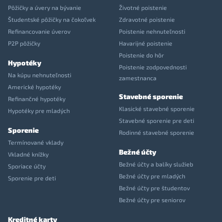
Pôžičky a úvery na bývanie
Životné poistenie
Študentské pôžičky na čokoľvek
Zdravotné poistenie
Refinancovanie úverov
Poistenie nehnuteľnosti
P2P pôžičky
Havarijné poistenie
Poistenie do hôr
Hypotéky
Poistenie zodpovednosti
Na kúpu nehnuteľnosti
zamestnanca
Americké hypotéky
Stavebné sporenie
Refinančné hypotéky
Klasické stavebné sporenie
Hypotéky pre mladých
Stavebné sporenie pre deti
Sporenie
Rodinné stavebné sporenie
Termínované vklady
Bežné účty
Vkladné knížky
Bežné účty a balíky služieb
Sporiace účty
Bežné účty pre mladých
Sporenie pre deti
Bežné účty pre študentov
Bežné účty pre seniorov
Kreditné karty