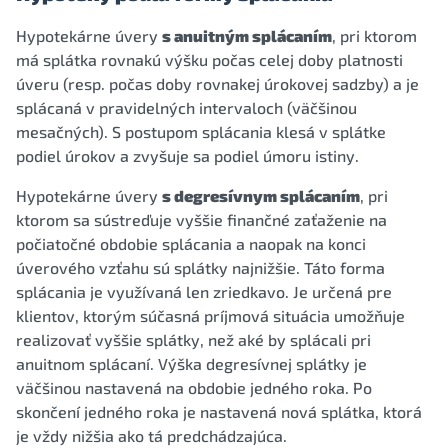
Hypotekárne úvery
s anuitným splácaním
, pri ktorom
má splátka rovnakú výšku počas celej doby platnosti
úveru (resp. počas doby rovnakej úrokovej sadzby) a je
splácaná v pravidelných intervaloch (väčšinou
mesačných). S postupom splácania klesá v splátke
podiel úrokov a zvyšuje sa podiel úmoru istiny.
Hypotekárne úvery
s degresívnym splácaním
, pri
ktorom sa sústreďuje vyššie finančné zaťaženie na
počiatočné obdobie splácania a naopak na konci
úverového vzťahu sú splátky najnižšie. Táto forma
splácania je využívaná len zriedkavo. Je určená pre
klientov, ktorým súčasná príjmová situácia umožňuje
realizovať vyššie splátky, než aké by splácali pri
anuitnom splácaní. Výška degresívnej splátky je
väčšinou nastavená na obdobie jedného roka. Po
skončení jedného roka je nastavená nová splátka, ktorá
je vždy nižšia ako tá predchádzajúca.