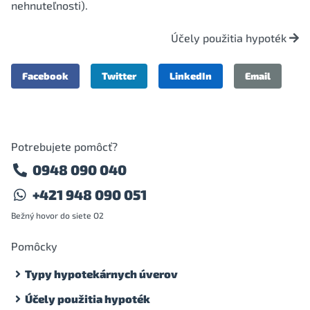
nehnuteľnosti).
Účely použitia hypoték
Facebook
Twitter
LinkedIn
Email
Potrebujete pomôcť?
0948 090 040
+421 948 090 051
Bežný hovor do siete O2
Pomôcky
Typy hypotekárnych úverov
Účely použitia hypoték