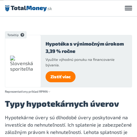
Preskočiť na obsah
Totaltip
Hypotéka s výnimočným úrokom
3,39 % ročne
Využite výhodnú ponuku na financovanie
bývania.
Zistiť viac
Reprezentatívny príklad RPMN
Typy hypotekárnych úverov
Hypotekárne úvery sú dlhodobé úvery poskytované na
investície do nehnuteľností. Ich splatenie je zabezpečené
záložným právom k nehnuteľnosti. Lehota splatnosti je