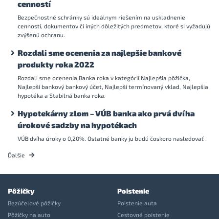
cenností
Bezpečnostné schránky sú ideálnym riešením na uskladnenie
cenností, dokumentov či iných dôležitých predmetov, ktoré si vyžadujú
zvýšenú ochranu.
Rozdali sme ocenenia za najlepšie bankové
produkty roka 2022
Rozdali sme ocenenia Banka roka v kategórií Najlepšia pôžička,
Najlepší bankový bankový účet, Najlepší termínovaný vklad, Najlepšia
hypotéka a Stabilná banka roka.
Hypotekárny zlom – VÚB banka ako prvá dvíha
úrokové sadzby na hypotékach
VÚB dvíha úroky o 0,20%. Ostatné banky ju budú čoskoro nasledovať .
Ďalšie
Pôžičky
Poistenie
Bezúčelové pôžičky
Poistenie auta
Pôžičky na auto
Cestovné poistenie