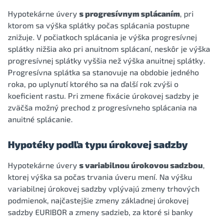
Hypotekárne úvery
s progresívnym splácaním
, pri
ktorom sa výška splátky počas splácania postupne
znižuje. V počiatkoch splácania je výška progresívnej
splátky nižšia ako pri anuitnom splácaní, neskôr je výška
progresívnej splátky vyššia než výška anuitnej splátky.
Progresívna splátka sa stanovuje na obdobie jedného
roka, po uplynutí ktorého sa na ďalší rok zvýši o
koeficient rastu. Pri zmene fixácie úrokovej sadzby je
zväčša možný prechod z progresívneho splácania na
anuitné splácanie.
Hypotéky podľa typu úrokovej sadzby
Hypotekárne úvery
s variabilnou úrokovou sadzbou
,
ktorej výška sa počas trvania úveru mení. Na výšku
variabilnej úrokovej sadzby vplývajú zmeny trhových
podmienok, najčastejšie zmeny základnej úrokovej
sadzby EURIBOR a zmeny sadzieb, za ktoré si banky