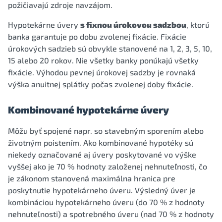
požičiavajú zdroje navzájom.
Hypotekárne úvery
s fixnou úrokovou sadzbou
, ktorú
banka garantuje po dobu zvolenej fixácie. Fixácie
úrokových sadzieb sú obvykle stanovené na 1, 2, 3, 5, 10,
15 alebo 20 rokov. Nie všetky banky ponúkajú všetky
fixácie. Výhodou pevnej úrokovej sadzby je rovnaká
výška anuitnej splátky počas zvolenej doby fixácie.
Kombinované hypotekárne úvery
Môžu byť spojené napr. so stavebným sporením alebo
životným poistením. Ako kombinované hypotéky sú
niekedy označované aj úvery poskytované vo výške
vyššej ako je 70 % hodnoty založenej nehnuteľnosti, čo
je zákonom stanovená maximálna hranica pre
poskytnutie hypotekárneho úveru. Výsledný úver je
kombináciou hypotekárneho úveru (do 70 % z hodnoty
nehnuteľnosti) a spotrebného úveru (nad 70 % z hodnoty