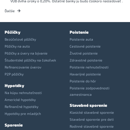
VÚB dvíha úroky o 0,20%. Ostatné banky ju budú čoskoro nasledovať .
Ďalšie
Pôžičky
Poistenie
Bezúčelové pôžičky
Poistenie auta
Pôžičky na auto
Cestovné poistenie
Pôžičky a úvery na bývanie
Životné poistenie
Študentské pôžičky na čokoľvek
Zdravotné poistenie
Refinancovanie úverov
Poistenie nehnuteľnosti
P2P pôžičky
Havarijné poistenie
Poistenie do hôr
Hypotéky
Poistenie zodpovednosti
Na kúpu nehnuteľnosti
zamestnanca
Americké hypotéky
Stavebné sporenie
Refinančné hypotéky
Klasické stavebné sporenie
Hypotéky pre mladých
Stavebné sporenie pre deti
Sporenie
Rodinné stavebné sporenie