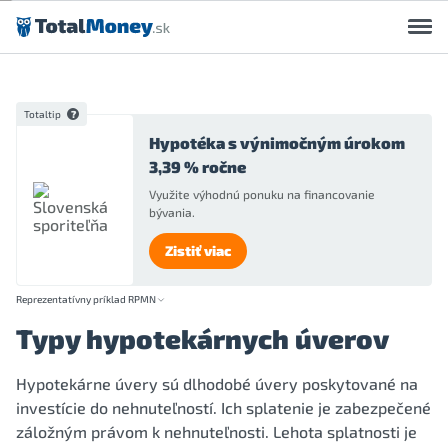
Preskočiť na obsah
Totaltip
Hypotéka s výnimočným úrokom
3,39 % ročne
Využite výhodnú ponuku na financovanie
bývania.
Zistiť viac
Reprezentatívny príklad RPMN
Typy hypotekárnych úverov
Hypotekárne úvery sú dlhodobé úvery poskytované na
investície do nehnuteľností. Ich splatenie je zabezpečené
záložným právom k nehnuteľnosti. Lehota splatnosti je