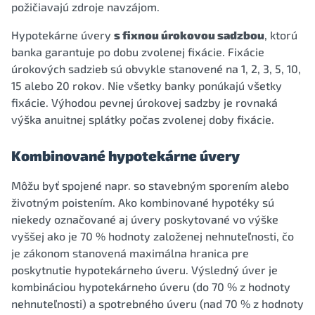
požičiavajú zdroje navzájom.
Hypotekárne úvery
s fixnou úrokovou sadzbou
, ktorú
banka garantuje po dobu zvolenej fixácie. Fixácie
úrokových sadzieb sú obvykle stanovené na 1, 2, 3, 5, 10,
15 alebo 20 rokov. Nie všetky banky ponúkajú všetky
fixácie. Výhodou pevnej úrokovej sadzby je rovnaká
výška anuitnej splátky počas zvolenej doby fixácie.
Kombinované hypotekárne úvery
Môžu byť spojené napr. so stavebným sporením alebo
životným poistením. Ako kombinované hypotéky sú
niekedy označované aj úvery poskytované vo výške
vyššej ako je 70 % hodnoty založenej nehnuteľnosti, čo
je zákonom stanovená maximálna hranica pre
poskytnutie hypotekárneho úveru. Výsledný úver je
kombináciou hypotekárneho úveru (do 70 % z hodnoty
nehnuteľnosti) a spotrebného úveru (nad 70 % z hodnoty