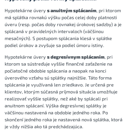
Hypotekárne úvery
s anuitným splácaním
, pri ktorom
má splátka rovnakú výšku počas celej doby platnosti
úveru (resp. počas doby rovnakej úrokovej sadzby) a je
splácaná v pravidelných intervaloch (väčšinou
mesačných). S postupom splácania klesá v splátke
podiel úrokov a zvyšuje sa podiel úmoru istiny.
Hypotekárne úvery
s degresívnym splácaním
, pri
ktorom sa sústreďuje vyššie finančné zaťaženie na
počiatočné obdobie splácania a naopak na konci
úverového vzťahu sú splátky najnižšie. Táto forma
splácania je využívaná len zriedkavo. Je určená pre
klientov, ktorým súčasná príjmová situácia umožňuje
realizovať vyššie splátky, než aké by splácali pri
anuitnom splácaní. Výška degresívnej splátky je
väčšinou nastavená na obdobie jedného roka. Po
skončení jedného roka je nastavená nová splátka, ktorá
je vždy nižšia ako tá predchádzajúca.