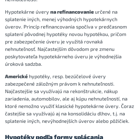
Hypotekárne úvery
na refinancovanie
určené na
splatenie iných, menej výhodných hypotekárnych
úverov. Princíp refinancovania spočíva v predčasnom
splatení pôvodnej hypotéky novou hypotékou, pričom
pre zabezpečenie úveru je využitá rovnaká
nehnuteľnosť. Najčastejším dôvodom pre zmenu
poskytovateľa hypotekárneho úveru je výhodnejšia
úroková sadzba.
Americké
hypotéky, resp. bezúčelové úvery
zabezpečené záložným právom k nehnuteľnosti.
Najčastejšie sa využívajú na rekonštrukcie, nákup
zariadenia, automobilov, ale aj kúpu nehnuteľností, na
ktoré nemožno využiť klasické hypotekárne úvery. Čoraz
častejšie sa využívajú aj na konsolidáciu dlhov, t.j. na
splatenie iných, nevýhodnejších úverov alebo pôžičiek.
Hypotéky podľa formy splácania