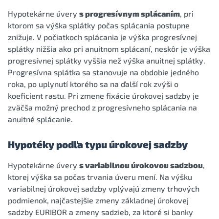
Hypotekárne úvery
s progresívnym splácaním
, pri
ktorom sa výška splátky počas splácania postupne
znižuje. V počiatkoch splácania je výška progresívnej
splátky nižšia ako pri anuitnom splácaní, neskôr je výška
progresívnej splátky vyššia než výška anuitnej splátky.
Progresívna splátka sa stanovuje na obdobie jedného
roka, po uplynutí ktorého sa na ďalší rok zvýši o
koeficient rastu. Pri zmene fixácie úrokovej sadzby je
zväčša možný prechod z progresívneho splácania na
anuitné splácanie.
Hypotéky podľa typu úrokovej sadzby
Hypotekárne úvery
s variabilnou úrokovou sadzbou
,
ktorej výška sa počas trvania úveru mení. Na výšku
variabilnej úrokovej sadzby vplývajú zmeny trhových
podmienok, najčastejšie zmeny základnej úrokovej
sadzby EURIBOR a zmeny sadzieb, za ktoré si banky