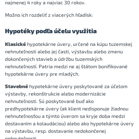
najmenej 4 roky a najviac 30 rokov.
Možno ich rozdeliť z viacerých hľadísk:
Hypotéky podľa účelu využitia
Klasické
hypotekárne úvery, určené na kúpu tuzemskej
nehnuteľnosti alebo jej časti, výstavbu alebo zmenu
dokončených stavieb a údržbu tuzemských
nehnuteľností. Patria medzi ne aj štátom bonifikované
hypotekárne úvery pre mladých.
Stavebné
hypotekárne úvery poskytované za účelom
výstavby, rekonštrukcie alebo modernizácie
nehnuteľnosti. Sú poskytované buď ako
predhypotekárne úvery (ak klient nedisponuje žiadnou
nehnuteľnosťou a týmto úverom sa kryje doba medzi
dostavaním a kolaudáciou) alebo ako hypotekárne úvery
na výstavbu, resp. dostavanie nedokončenej
nehnuteľnosti.