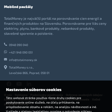
Mobilné paušály
TotalMoney je najväčší portál na porovnávanie cien energií a
finančných produktov na Slovensku. Porovnávame pre Vás ceny
elektriny, plynu, bankové produkty, nebankové produkty,
stavebné sporenie a poistenie.
0948 090 040
+421 948 090 051
info@totalmoney.sk
TotalMoney s.r.o.,
Levočská 866, Poprad, 058 01
Nastavenie súborov cookies
O nás
-
Reklama
-
Podmienky používania
-
Ochrana osobných údajov
-
Táto webová stránka používa rôzne druhy cookies pre
Cookies
-
Nastavenia cookies
-
Finančné sprostredkovanie
-
Voľné
poskytovanie online služieb, na účely prihlásenia, na
pracovné miesta
prispôsobovanie obsahu a reklám, na analýzu návštevnosti a iné.
V súlade s platnou legislatívou prosíme o potvrdenie súhlasu