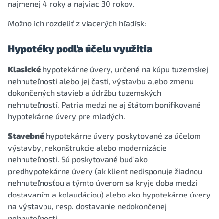
najmenej 4 roky a najviac 30 rokov.
Možno ich rozdeliť z viacerých hľadísk:
Hypotéky podľa účelu využitia
Klasické
hypotekárne úvery, určené na kúpu tuzemskej
nehnuteľnosti alebo jej časti, výstavbu alebo zmenu
dokončených stavieb a údržbu tuzemských
nehnuteľností. Patria medzi ne aj štátom bonifikované
hypotekárne úvery pre mladých.
Stavebné
hypotekárne úvery poskytované za účelom
výstavby, rekonštrukcie alebo modernizácie
nehnuteľnosti. Sú poskytované buď ako
predhypotekárne úvery (ak klient nedisponuje žiadnou
nehnuteľnosťou a týmto úverom sa kryje doba medzi
dostavaním a kolaudáciou) alebo ako hypotekárne úvery
na výstavbu, resp. dostavanie nedokončenej
nehnuteľnosti.