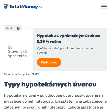
Preskočiť na obsah
Totaltip
Hypotéka s výnimočným úrokom
3,39 % ročne
Využite výhodnú ponuku na financovanie
bývania.
Zistiť viac
Reprezentatívny príklad RPMN
Typy hypotekárnych úverov
Hypotekárne úvery sú dlhodobé úvery poskytované na
investície do nehnuteľností. Ich splatenie je zabezpečené
záložným právom k nehnuteľnosti. Lehota splatnosti je