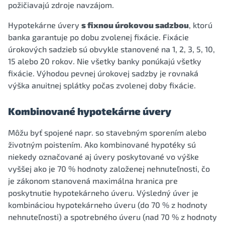
požičiavajú zdroje navzájom.
Hypotekárne úvery
s fixnou úrokovou sadzbou
, ktorú
banka garantuje po dobu zvolenej fixácie. Fixácie
úrokových sadzieb sú obvykle stanovené na 1, 2, 3, 5, 10,
15 alebo 20 rokov. Nie všetky banky ponúkajú všetky
fixácie. Výhodou pevnej úrokovej sadzby je rovnaká
výška anuitnej splátky počas zvolenej doby fixácie.
Kombinované hypotekárne úvery
Môžu byť spojené napr. so stavebným sporením alebo
životným poistením. Ako kombinované hypotéky sú
niekedy označované aj úvery poskytované vo výške
vyššej ako je 70 % hodnoty založenej nehnuteľnosti, čo
je zákonom stanovená maximálna hranica pre
poskytnutie hypotekárneho úveru. Výsledný úver je
kombináciou hypotekárneho úveru (do 70 % z hodnoty
nehnuteľnosti) a spotrebného úveru (nad 70 % z hodnoty