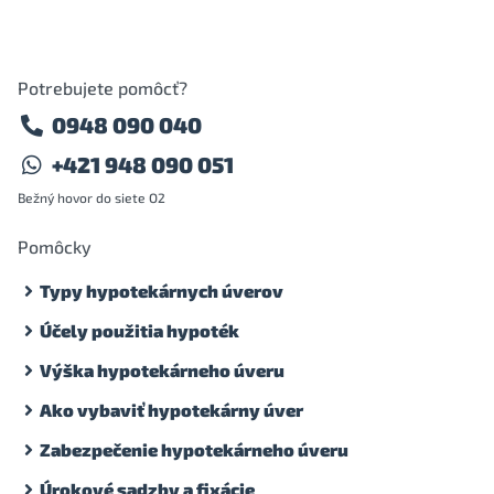
Potrebujete pomôcť?
0948 090 040
+421 948 090 051
Bežný hovor do siete O2
Pomôcky
Typy hypotekárnych úverov
Účely použitia hypoték
Výška hypotekárneho úveru
Ako vybaviť hypotekárny úver
Zabezpečenie hypotekárneho úveru
Úrokové sadzby a fixácie