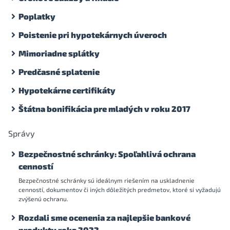
Poplatky
Poistenie pri hypotekárnych úveroch
Mimoriadne splátky
Predčasné splatenie
Hypotekárne certifikáty
Štátna bonifikácia pre mladých v roku 2017
Správy
Bezpečnostné schránky: Spoľahlivá ochrana
cenností
Bezpečnostné schránky sú ideálnym riešením na uskladnenie
cenností, dokumentov či iných dôležitých predmetov, ktoré si vyžadujú
zvýšenú ochranu.
Rozdali sme ocenenia za najlepšie bankové
produkty roka 2022