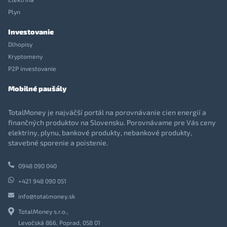
Plyn
Investovanie
Dlhopisy
Kryptomeny
P2P investovanie
Mobilné paušály
TotalMoney je najväčší portál na porovnávanie cien energií a
finančných produktov na Slovensku. Porovnávame pre Vás ceny
elektriny, plynu, bankové produkty, nebankové produkty,
stavebné sporenie a poistenie.
0948 090 040
+421 948 090 051
info@totalmoney.sk
TotalMoney s.r.o.,
Levočská 866, Poprad, 058 01