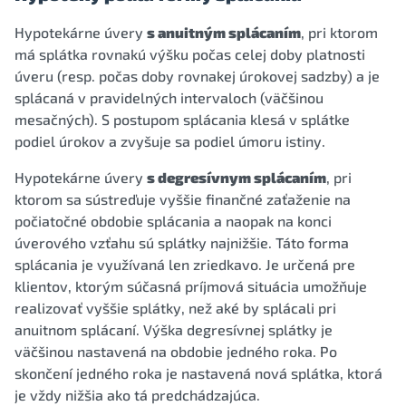
Hypotekárne úvery
s anuitným splácaním
, pri ktorom
má splátka rovnakú výšku počas celej doby platnosti
úveru (resp. počas doby rovnakej úrokovej sadzby) a je
splácaná v pravidelných intervaloch (väčšinou
mesačných). S postupom splácania klesá v splátke
podiel úrokov a zvyšuje sa podiel úmoru istiny.
Hypotekárne úvery
s degresívnym splácaním
, pri
ktorom sa sústreďuje vyššie finančné zaťaženie na
počiatočné obdobie splácania a naopak na konci
úverového vzťahu sú splátky najnižšie. Táto forma
splácania je využívaná len zriedkavo. Je určená pre
klientov, ktorým súčasná príjmová situácia umožňuje
realizovať vyššie splátky, než aké by splácali pri
anuitnom splácaní. Výška degresívnej splátky je
väčšinou nastavená na obdobie jedného roka. Po
skončení jedného roka je nastavená nová splátka, ktorá
je vždy nižšia ako tá predchádzajúca.