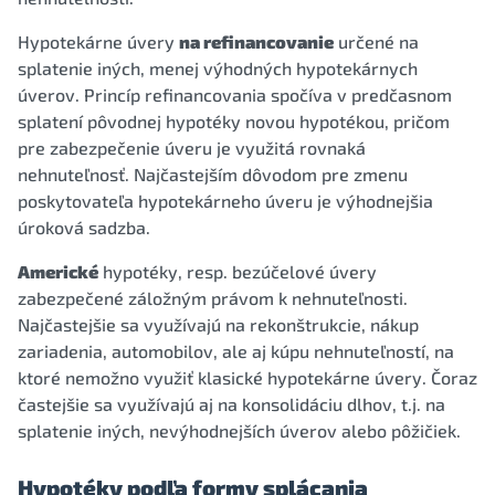
Hypotekárne úvery
na refinancovanie
určené na
splatenie iných, menej výhodných hypotekárnych
úverov. Princíp refinancovania spočíva v predčasnom
splatení pôvodnej hypotéky novou hypotékou, pričom
pre zabezpečenie úveru je využitá rovnaká
nehnuteľnosť. Najčastejším dôvodom pre zmenu
poskytovateľa hypotekárneho úveru je výhodnejšia
úroková sadzba.
Americké
hypotéky, resp. bezúčelové úvery
zabezpečené záložným právom k nehnuteľnosti.
Najčastejšie sa využívajú na rekonštrukcie, nákup
zariadenia, automobilov, ale aj kúpu nehnuteľností, na
ktoré nemožno využiť klasické hypotekárne úvery. Čoraz
častejšie sa využívajú aj na konsolidáciu dlhov, t.j. na
splatenie iných, nevýhodnejších úverov alebo pôžičiek.
Hypotéky podľa formy splácania