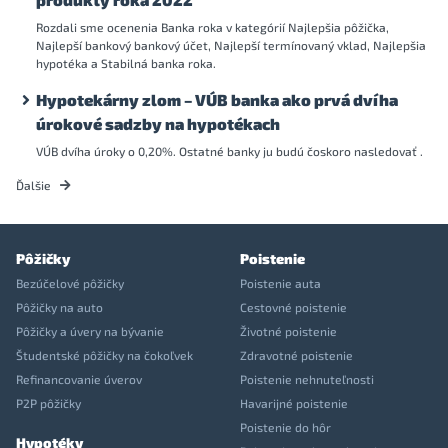
Rozdali sme ocenenia Banka roka v kategórií Najlepšia pôžička,
Najlepší bankový bankový účet, Najlepší termínovaný vklad, Najlepšia
hypotéka a Stabilná banka roka.
Hypotekárny zlom – VÚB banka ako prvá dvíha
úrokové sadzby na hypotékach
VÚB dvíha úroky o 0,20%. Ostatné banky ju budú čoskoro nasledovať .
Ďalšie
Pôžičky
Poistenie
Bezúčelové pôžičky
Poistenie auta
Pôžičky na auto
Cestovné poistenie
Pôžičky a úvery na bývanie
Životné poistenie
Študentské pôžičky na čokoľvek
Zdravotné poistenie
Refinancovanie úverov
Poistenie nehnuteľnosti
P2P pôžičky
Havarijné poistenie
Poistenie do hôr
Hypotéky