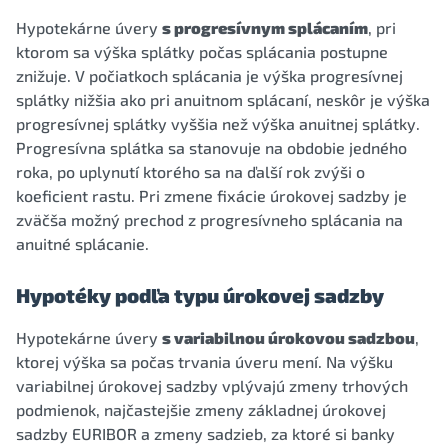
Hypotekárne úvery
s progresívnym splácaním
, pri
ktorom sa výška splátky počas splácania postupne
znižuje. V počiatkoch splácania je výška progresívnej
splátky nižšia ako pri anuitnom splácaní, neskôr je výška
progresívnej splátky vyššia než výška anuitnej splátky.
Progresívna splátka sa stanovuje na obdobie jedného
roka, po uplynutí ktorého sa na ďalší rok zvýši o
koeficient rastu. Pri zmene fixácie úrokovej sadzby je
zväčša možný prechod z progresívneho splácania na
anuitné splácanie.
Hypotéky podľa typu úrokovej sadzby
Hypotekárne úvery
s variabilnou úrokovou sadzbou
,
ktorej výška sa počas trvania úveru mení. Na výšku
variabilnej úrokovej sadzby vplývajú zmeny trhových
podmienok, najčastejšie zmeny základnej úrokovej
sadzby EURIBOR a zmeny sadzieb, za ktoré si banky