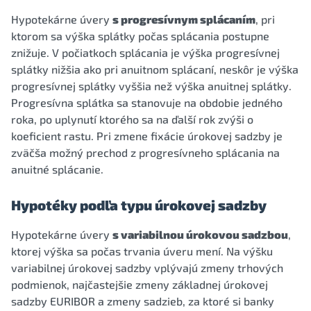
Hypotekárne úvery
s progresívnym splácaním
, pri
ktorom sa výška splátky počas splácania postupne
znižuje. V počiatkoch splácania je výška progresívnej
splátky nižšia ako pri anuitnom splácaní, neskôr je výška
progresívnej splátky vyššia než výška anuitnej splátky.
Progresívna splátka sa stanovuje na obdobie jedného
roka, po uplynutí ktorého sa na ďalší rok zvýši o
koeficient rastu. Pri zmene fixácie úrokovej sadzby je
zväčša možný prechod z progresívneho splácania na
anuitné splácanie.
Hypotéky podľa typu úrokovej sadzby
Hypotekárne úvery
s variabilnou úrokovou sadzbou
,
ktorej výška sa počas trvania úveru mení. Na výšku
variabilnej úrokovej sadzby vplývajú zmeny trhových
podmienok, najčastejšie zmeny základnej úrokovej
sadzby EURIBOR a zmeny sadzieb, za ktoré si banky