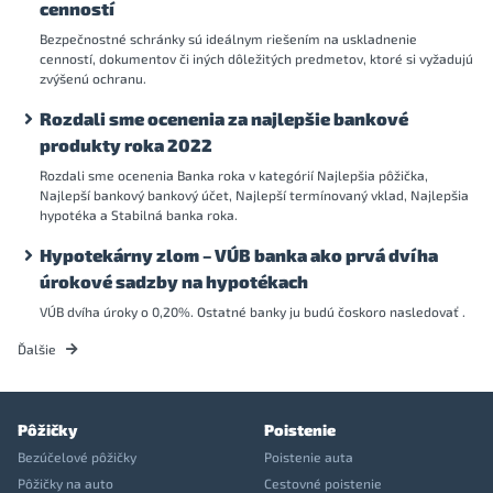
cenností
Bezpečnostné schránky sú ideálnym riešením na uskladnenie
cenností, dokumentov či iných dôležitých predmetov, ktoré si vyžadujú
zvýšenú ochranu.
Rozdali sme ocenenia za najlepšie bankové
produkty roka 2022
Rozdali sme ocenenia Banka roka v kategórií Najlepšia pôžička,
Najlepší bankový bankový účet, Najlepší termínovaný vklad, Najlepšia
hypotéka a Stabilná banka roka.
Hypotekárny zlom – VÚB banka ako prvá dvíha
úrokové sadzby na hypotékach
VÚB dvíha úroky o 0,20%. Ostatné banky ju budú čoskoro nasledovať .
Ďalšie
Pôžičky
Poistenie
Bezúčelové pôžičky
Poistenie auta
Pôžičky na auto
Cestovné poistenie