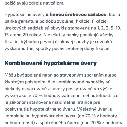
požičiavajú zdroje navzájom.
Hypotekárne úvery
s fixnou úrokovou sadzbou
, ktorú
banka garantuje po dobu zvolenej fixácie. Fixácie
úrokových sadzieb sú obvykle stanovené na 1, 2, 3, 5, 10,
15 alebo 20 rokov. Nie všetky banky ponúkajú všetky
fixácie. Výhodou pevnej úrokovej sadzby je rovnaká
výška anuitnej splátky počas zvolenej doby fixácie.
Kombinované hypotekárne úvery
Môžu byť spojené napr. so stavebným sporením alebo
životným poistením. Ako kombinované hypotéky sú
niekedy označované aj úvery poskytované vo výške
vyššej ako je 70 % hodnoty založenej nehnuteľnosti, čo
je zákonom stanovená maximálna hranica pre
poskytnutie hypotekárneho úveru. Výsledný úver je
kombináciou hypotekárneho úveru (do 70 % z hodnoty
nehnuteľnosti) a spotrebného úveru (nad 70 % z hodnoty