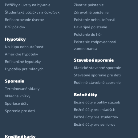
Pôžičky a úvery na bývanie
Životné poistenie
Študentské pôžičky na čokoľvek
Zdravotné poistenie
Refinancovanie úverov
Poistenie nehnuteľnosti
P2P pôžičky
Havarijné poistenie
Poistenie do hôr
Hypotéky
Poistenie zodpovednosti
Na kúpu nehnuteľnosti
zamestnanca
Americké hypotéky
Stavebné sporenie
Refinančné hypotéky
Klasické stavebné sporenie
Hypotéky pre mladých
Stavebné sporenie pre deti
Sporenie
Rodinné stavebné sporenie
Termínované vklady
Bežné účty
Vkladné knížky
Bežné účty a balíky služieb
Sporiace účty
Bežné účty pre mladých
Sporenie pre deti
Bežné účty pre študentov
Bežné účty pre seniorov
Kreditné karty