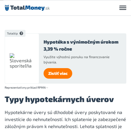
Preskočiť na obsah
Totaltip
Hypotéka s výnimočným úrokom
3,39 % ročne
Využite výhodnú ponuku na financovanie
bývania.
Zistiť viac
Reprezentatívny príklad RPMN
Typy hypotekárnych úverov
Hypotekárne úvery sú dlhodobé úvery poskytované na
investície do nehnuteľností. Ich splatenie je zabezpečené
záložným právom k nehnuteľnosti. Lehota splatnosti je