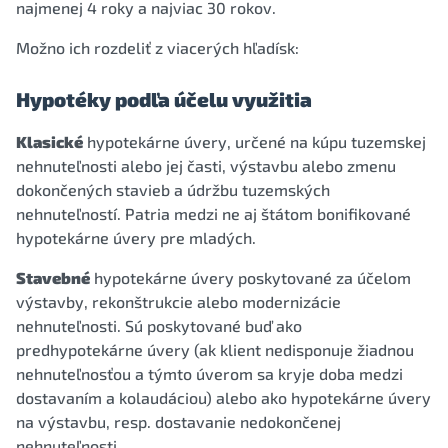
najmenej 4 roky a najviac 30 rokov.
Možno ich rozdeliť z viacerých hľadísk:
Hypotéky podľa účelu využitia
Klasické
hypotekárne úvery, určené na kúpu tuzemskej
nehnuteľnosti alebo jej časti, výstavbu alebo zmenu
dokončených stavieb a údržbu tuzemských
nehnuteľností. Patria medzi ne aj štátom bonifikované
hypotekárne úvery pre mladých.
Stavebné
hypotekárne úvery poskytované za účelom
výstavby, rekonštrukcie alebo modernizácie
nehnuteľnosti. Sú poskytované buď ako
predhypotekárne úvery (ak klient nedisponuje žiadnou
nehnuteľnosťou a týmto úverom sa kryje doba medzi
dostavaním a kolaudáciou) alebo ako hypotekárne úvery
na výstavbu, resp. dostavanie nedokončenej
nehnuteľnosti.