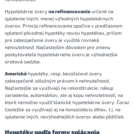
Hypotekárne úvery
na refinancovanie
určené na
splatenie iných, menej výhodných hypotekárnych
úverov. Princíp refinancovania spočíva v predčasnom
splatení pôvodnej hypotéky novou hypotékou, pričom
pre zabezpečenie úveru je využitá rovnaká
nehnuteľnosť. Najčastejším dôvodom pre zmenu
poskytovateľa hypotekárneho úveru je výhodnejšia
úroková sadzba.
Americké
hypotéky, resp. bezúčelové úvery
zabezpečené záložným právom k nehnuteľnosti.
Najčastejšie sa využívajú na rekonštrukcie, nákup
zariadenia, automobilov, ale aj kúpu nehnuteľností, na
ktoré nemožno využiť klasické hypotekárne úvery. Čoraz
častejšie sa využívajú aj na konsolidáciu dlhov, t.j. na
splatenie iných, nevýhodnejších úverov alebo pôžičiek.
Hypotéky podľa formy splácania