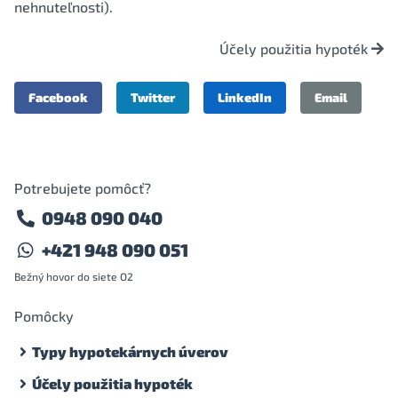
nehnuteľnosti).
Účely použitia hypoték
Facebook
Twitter
LinkedIn
Email
Potrebujete pomôcť?
0948 090 040
+421 948 090 051
Bežný hovor do siete O2
Pomôcky
Typy hypotekárnych úverov
Účely použitia hypoték