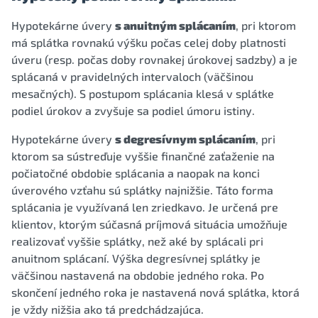
Hypotekárne úvery
s anuitným splácaním
, pri ktorom
má splátka rovnakú výšku počas celej doby platnosti
úveru (resp. počas doby rovnakej úrokovej sadzby) a je
splácaná v pravidelných intervaloch (väčšinou
mesačných). S postupom splácania klesá v splátke
podiel úrokov a zvyšuje sa podiel úmoru istiny.
Hypotekárne úvery
s degresívnym splácaním
, pri
ktorom sa sústreďuje vyššie finančné zaťaženie na
počiatočné obdobie splácania a naopak na konci
úverového vzťahu sú splátky najnižšie. Táto forma
splácania je využívaná len zriedkavo. Je určená pre
klientov, ktorým súčasná príjmová situácia umožňuje
realizovať vyššie splátky, než aké by splácali pri
anuitnom splácaní. Výška degresívnej splátky je
väčšinou nastavená na obdobie jedného roka. Po
skončení jedného roka je nastavená nová splátka, ktorá
je vždy nižšia ako tá predchádzajúca.