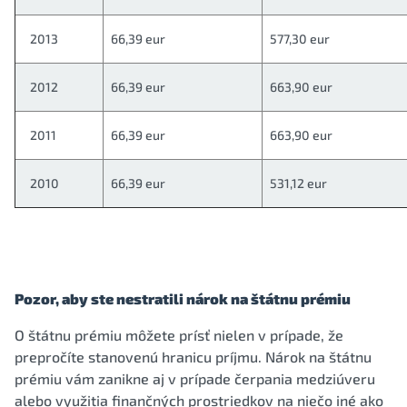
2013
66,39 eur
577,30 eur
2012
66,39 eur
663,90 eur
2011
66,39 eur
663,90 eur
2010
66,39 eur
531,12 eur
Pozor, aby ste nestratili nárok na štátnu prémiu
O štátnu prémiu môžete prísť nielen v prípade, že
prepročíte stanovenú hranicu príjmu. Nárok na štátnu
prémiu vám zanikne aj v prípade čerpania medziúveru
alebo využitia finančných prostriedkov na niečo iné ako