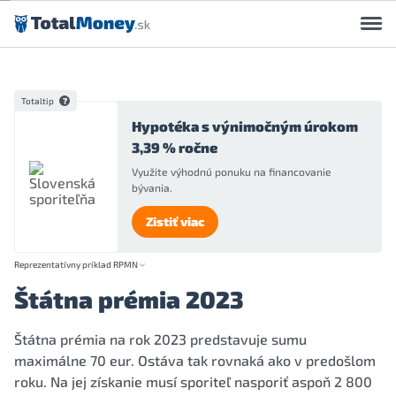
Preskočiť na obsah
Totaltip
Hypotéka s výnimočným úrokom
3,39 % ročne
Využite výhodnú ponuku na financovanie
bývania.
Zistiť viac
Reprezentatívny príklad RPMN
Štátna prémia 2023
Štátna prémia na rok 2023 predstavuje sumu
maximálne 70 eur. Ostáva tak rovnaká ako v predošlom
roku. Na jej získanie musí sporiteľ nasporiť aspoň 2 800