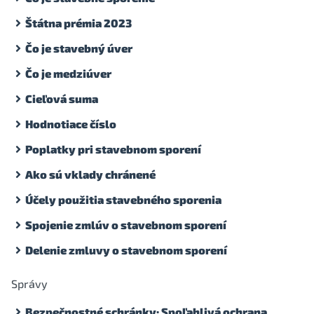
Štátna prémia 2023
Čo je stavebný úver
Čo je medziúver
Cieľová suma
Hodnotiace číslo
Poplatky pri stavebnom sporení
Ako sú vklady chránené
Účely použitia stavebného sporenia
Spojenie zmlúv o stavebnom sporení
Delenie zmluvy o stavebnom sporení
Správy
Bezpečnostné schránky: Spoľahlivá ochrana