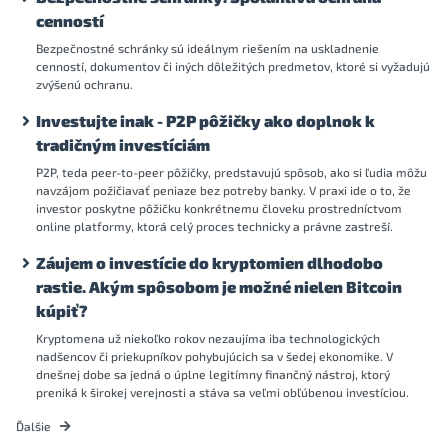
cenností
Bezpečnostné schránky sú ideálnym riešením na uskladnenie
cenností, dokumentov či iných dôležitých predmetov, ktoré si vyžadujú
zvýšenú ochranu.
Investujte inak - P2P pôžičky ako doplnok k
tradičným investíciám
P2P, teda peer-to-peer pôžičky, predstavujú spôsob, ako si ľudia môžu
navzájom požičiavať peniaze bez potreby banky. V praxi ide o to, že
investor poskytne pôžičku konkrétnemu človeku prostredníctvom
online platformy, ktorá celý proces technicky a právne zastreší.
Záujem o investície do kryptomien dlhodobo
rastie. Akým spôsobom je možné nielen Bitcoin
kúpiť?
Kryptomena už niekoľko rokov nezaujíma iba technologických
nadšencov či priekupníkov pohybujúcich sa v šedej ekonomike. V
dnešnej dobe sa jedná o úplne legitímny finančný nástroj, ktorý
preniká k širokej verejnosti a stáva sa veľmi obľúbenou investíciou.
Ďalšie