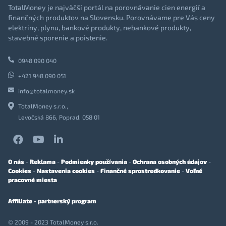
TotalMoney je najväčší portál na porovnávanie cien energií a
finančných produktov na Slovensku. Porovnávame pre Vás ceny
elektriny, plynu, bankové produkty, nebankové produkty,
stavebné sporenie a poistenie.
0948 090 040
+421 948 090 051
info@totalmoney.sk
TotalMoney s.r.o.,
Levočská 866, Poprad, 058 01
O nás
-
Reklama
-
Podmienky používania
-
Ochrana osobných údajov
-
Cookies
-
Nastavenia cookies
-
Finančné sprostredkovanie
-
Voľné
pracovné miesta
Affiliate - partnerský program
© 2009 - 2023 TotalMoney s.r.o.