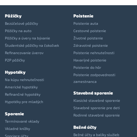
Pôžičky
Poistenie
Bezúčelové pôžičky
Poistenie auta
Pôžičky na auto
Cestovné poistenie
Pôžičky a úvery na bývanie
Životné poistenie
Študentské pôžičky na čokoľvek
Zdravotné poistenie
Refinancovanie úverov
Poistenie nehnuteľnosti
P2P pôžičky
Havarijné poistenie
Poistenie do hôr
Hypotéky
Poistenie zodpovednosti
Na kúpu nehnuteľnosti
zamestnanca
Americké hypotéky
Stavebné sporenie
Refinančné hypotéky
Klasické stavebné sporenie
Hypotéky pre mladých
Stavebné sporenie pre deti
Sporenie
Rodinné stavebné sporenie
Termínované vklady
Bežné účty
Vkladné knížky
Bežné účty a balíky služieb
Sporiace účty