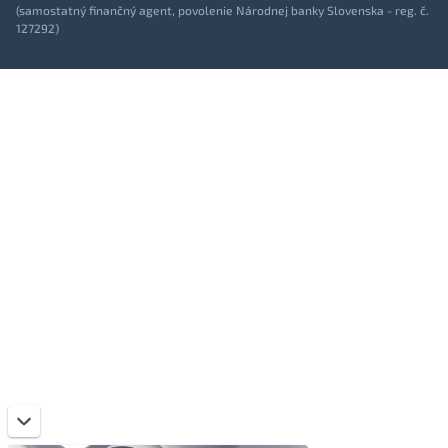
(samostatný finančný agent, povolenie Národnej banky Slovenska - reg. č.
127292)