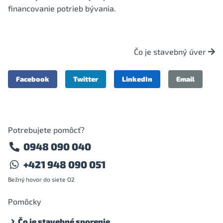
financovanie potrieb bývania.
Čo je stavebný úver
Facebook
Twitter
LinkedIn
Email
Potrebujete pomôcť?
0948 090 040
+421 948 090 051
Bežný hovor do siete O2
Pomôcky
Čo je stavebné sporenie