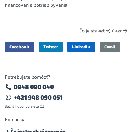
financovanie potrieb bývania.
Čo je stavebný úver
Facebook
Twitter
LinkedIn
Email
Potrebujete pomôcť?
0948 090 040
+421 948 090 051
Bežný hovor do siete O2
Pomôcky
Čo je stavebné sporenie