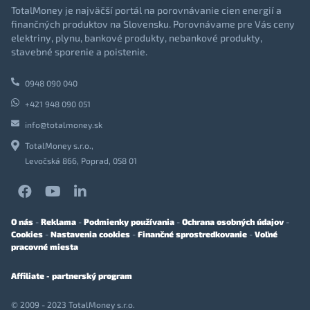
TotalMoney je najväčší portál na porovnávanie cien energií a
finančných produktov na Slovensku. Porovnávame pre Vás ceny
elektriny, plynu, bankové produkty, nebankové produkty,
stavebné sporenie a poistenie.
0948 090 040
+421 948 090 051
info@totalmoney.sk
TotalMoney s.r.o.,
Levočská 866, Poprad, 058 01
O nás
-
Reklama
-
Podmienky používania
-
Ochrana osobných údajov
-
Cookies
-
Nastavenia cookies
-
Finančné sprostredkovanie
-
Voľné
pracovné miesta
Affiliate - partnerský program
© 2009 - 2023 TotalMoney s.r.o.