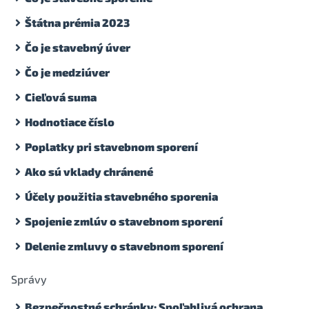
Štátna prémia 2023
Čo je stavebný úver
Čo je medziúver
Cieľová suma
Hodnotiace číslo
Poplatky pri stavebnom sporení
Ako sú vklady chránené
Účely použitia stavebného sporenia
Spojenie zmlúv o stavebnom sporení
Delenie zmluvy o stavebnom sporení
Správy
Bezpečnostné schránky: Spoľahlivá ochrana