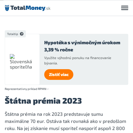
Preskočiť na obsah
Totaltip
Hypotéka s výnimočným úrokom
3,39 % ročne
Využite výhodnú ponuku na financovanie
bývania.
Zistiť viac
Reprezentatívny príklad RPMN
Štátna prémia 2023
Štátna prémia na rok 2023 predstavuje sumu
maximálne 70 eur. Ostáva tak rovnaká ako v predošlom
roku. Na jej získanie musí sporiteľ nasporiť aspoň 2 800