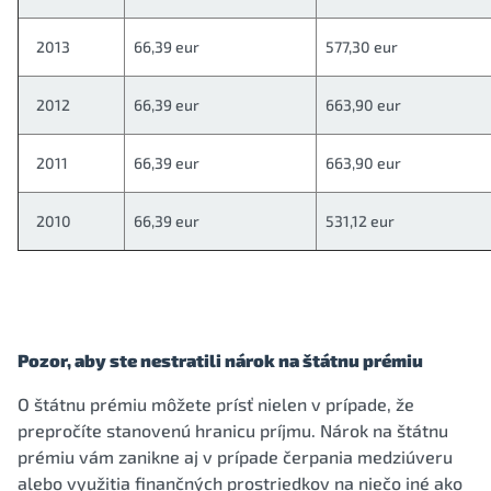
2013
66,39 eur
577,30 eur
2012
66,39 eur
663,90 eur
2011
66,39 eur
663,90 eur
2010
66,39 eur
531,12 eur
Pozor, aby ste nestratili nárok na štátnu prémiu
O štátnu prémiu môžete prísť nielen v prípade, že
prepročíte stanovenú hranicu príjmu. Nárok na štátnu
prémiu vám zanikne aj v prípade čerpania medziúveru
alebo využitia finančných prostriedkov na niečo iné ako