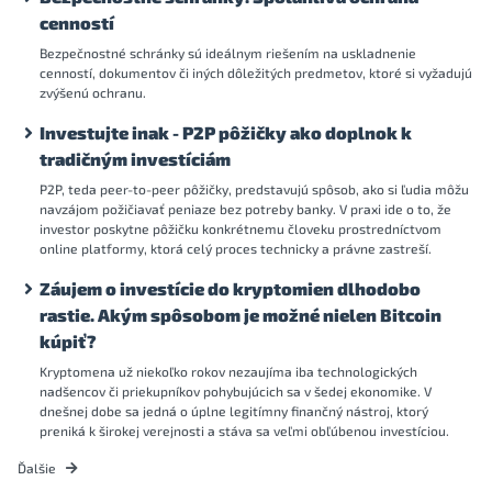
cenností
Bezpečnostné schránky sú ideálnym riešením na uskladnenie
cenností, dokumentov či iných dôležitých predmetov, ktoré si vyžadujú
zvýšenú ochranu.
Investujte inak - P2P pôžičky ako doplnok k
tradičným investíciám
P2P, teda peer-to-peer pôžičky, predstavujú spôsob, ako si ľudia môžu
navzájom požičiavať peniaze bez potreby banky. V praxi ide o to, že
investor poskytne pôžičku konkrétnemu človeku prostredníctvom
online platformy, ktorá celý proces technicky a právne zastreší.
Záujem o investície do kryptomien dlhodobo
rastie. Akým spôsobom je možné nielen Bitcoin
kúpiť?
Kryptomena už niekoľko rokov nezaujíma iba technologických
nadšencov či priekupníkov pohybujúcich sa v šedej ekonomike. V
dnešnej dobe sa jedná o úplne legitímny finančný nástroj, ktorý
preniká k širokej verejnosti a stáva sa veľmi obľúbenou investíciou.
Ďalšie