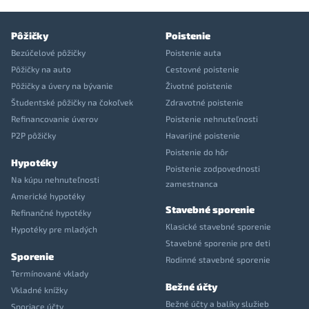
Pôžičky
Poistenie
Bezúčelové pôžičky
Poistenie auta
Pôžičky na auto
Cestovné poistenie
Pôžičky a úvery na bývanie
Životné poistenie
Študentské pôžičky na čokoľvek
Zdravotné poistenie
Refinancovanie úverov
Poistenie nehnuteľnosti
P2P pôžičky
Havarijné poistenie
Poistenie do hôr
Hypotéky
Poistenie zodpovednosti
Na kúpu nehnuteľnosti
zamestnanca
Americké hypotéky
Stavebné sporenie
Refinančné hypotéky
Klasické stavebné sporenie
Hypotéky pre mladých
Stavebné sporenie pre deti
Sporenie
Rodinné stavebné sporenie
Termínované vklady
Bežné účty
Vkladné knížky
Bežné účty a balíky služieb
Sporiace účty