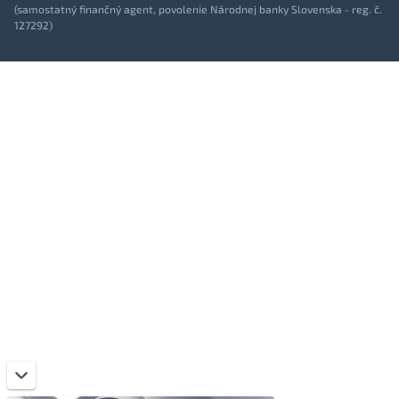
(samostatný finančný agent, povolenie Národnej banky Slovenska - reg. č.
127292)