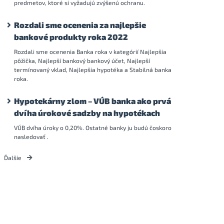
predmetov, ktoré si vyžadujú zvýšenú ochranu.
Rozdali sme ocenenia za najlepšie
bankové produkty roka 2022
Rozdali sme ocenenia Banka roka v kategórií Najlepšia
pôžička, Najlepší bankový bankový účet, Najlepší
termínovaný vklad, Najlepšia hypotéka a Stabilná banka
roka.
Hypotekárny zlom – VÚB banka ako prvá
dvíha úrokové sadzby na hypotékach
VÚB dvíha úroky o 0,20%. Ostatné banky ju budú čoskoro
nasledovať .
Ďalšie