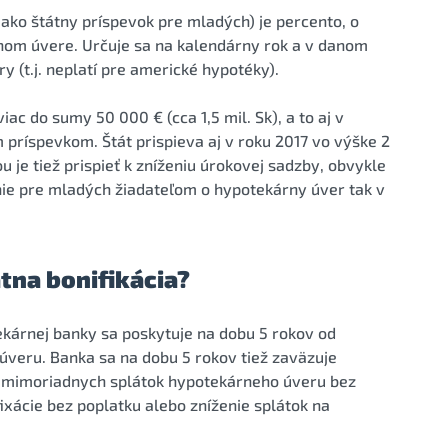
 ako štátny príspevok pre mladých) je percento, o
rnom úvere. Určuje sa na kalendárny rok a v danom
y (t.j. neplatí pre americké hypotéky).
ac do sumy 50 000 € (cca 1,5 mil. Sk), a to aj v
 príspevkom. Štát prispieva aj v roku 2017 vo výške 2
 je tiež prispieť k zníženiu úrokovej sadzby, obvykle
nie pre mladých žiadateľom o hypotekárny úver tak v
tna bonifikácia?
kárnej banky sa poskytuje na dobu 5 rokov od
úveru. Banka sa na dobu 5 rokov tiež zaväzuje
iu mimoriadnych splátok hypotekárneho úveru bez
fixácie bez poplatku alebo zníženie splátok na