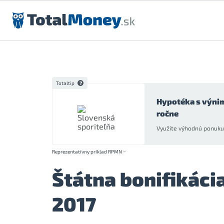
Preskočiť na obsah
Totaltip
Hypotéka s výni
ročne
Využite výhodnú ponuku 
Reprezentatívny príklad RPMN
Štátna bonifikáci
2017