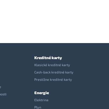
Kreditné karty
Klasické kreditné karty
Cash-back kreditné karty
Prestížne kreditné karty
e
Energie
nosti
Elektrina
e
Plyn