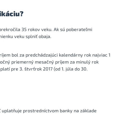
ikáciu?
prekročila 35 rokov veku. Ak sú poberateľmi
enku veku splniť obaja.
íjem bol za predchádzajúci kalendárny rok najviac 1
poločný priemerný mesačný príjem za minulý rok
atí pre 3. štvrťrok 2017 (od 1. júla do 30.
ľ uplatňuje prostredníctvom banky na základe