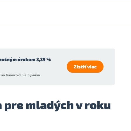
močným úrokom 3,39 %
Zistiť viac
na financovanie bývania.
a pre mladých v roku