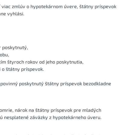
 viac zmlúv o hypotekárnom úvere, štátny príspevok
mne vyhlási.
r poskytnutý,
sobu,
tím štyroch rokov od jeho poskytnutia,
i o štátny príspevok.
nt povinný poskytnutý štátny príspevok bezodkladne
omrie, nárok na štátny príspevok pre mladých
jú nesplatené záväzky z hypotekárneho úveru.