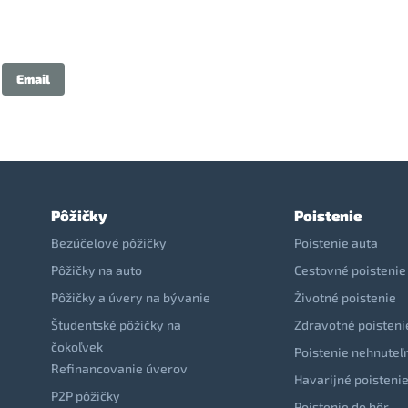
Email
Pôžičky
Poistenie
Bezúčelové pôžičky
Poistenie auta
Pôžičky na auto
Cestovné poistenie
Pôžičky a úvery na bývanie
Životné poistenie
Študentské pôžičky na
Zdravotné poisteni
čokoľvek
Poistenie nehnuteľ
Refinancovanie úverov
Havarijné poisteni
P2P pôžičky
Poistenie do hôr