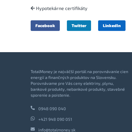
Hypotekárne certifikáty
Facebook
Twitter
LinkedIn
TotalMoney je najväčší portál na porovnávanie cien
energií a finančných produktov na Slovensku.
Porovnávame pre Vás ceny elektriny, plynu,
bankové produkty, nebankové produkty, stavebné
sporenie a poistenie.
0948 090 040
+421 948 090 051
info@totalmoney.sk