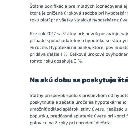
Štátna bonifikácia pre mladých (označovaná aj
ktoré je znížená úroková sadzba pri hypoteká
roku platí pre všetky klasické hypotekárne úver
Pre rok 2017 sa štátny príspevok poskytuje najvi
prípade spolužiadateľov o hypotéku so štátnym
% ročne. Hypotekárna banka, ktorej povinnosťou
pridáva ďalšie 1 %. Celkové úrokové zvýhodne
tomto roku dosahuje 3 %.
Na akú dobu sa poskytuje štá
Štátny príspevok spolu s príspevkom od hypote
poskytnutia a začatia úročenia hypotekárneho 
umožniť odklad splátok istiny úveru, realizác
poplatku, predčasné splatenie úveru pri konci 
polovicu na 2 roky pri narodení dieťaťa.