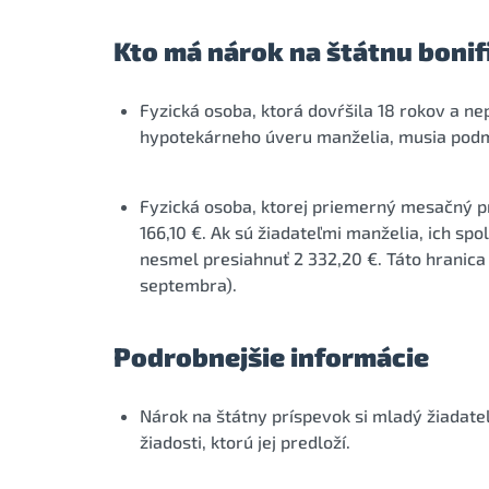
Kto má nárok na štátnu bonif
Fyzická osoba, ktorá dovŕšila 18 rokov a ne
hypotekárneho úveru manželia, musia podmi
Fyzická osoba, ktorej priemerný mesačný pr
166,10 €. Ak sú žiadateľmi manželia, ich s
nesmel presiahnuť 2 332,20 €. Táto hranica pl
septembra).
Podrobnejšie informácie
Nárok na štátny príspevok si mladý žiadate
žiadosti, ktorú jej predloží.