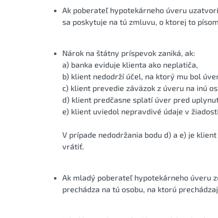
Ak poberateľ hypotekárneho úveru uzatvorí
sa poskytuje na tú zmluvu, o ktorej to píso
Nárok na štátny príspevok zaniká, ak:
a) banka eviduje klienta ako neplatiča,
b) klient nedodrží účel, na ktorý mu bol úve
c) klient prevedie záväzok z úveru na inú o
d) klient predčasne splatí úver pred uplynu
e) klient uviedol nepravdivé údaje v žiadost
V prípade nedodržania bodu d) a e) je klie
vrátiť.
Ak mladý poberateľ hypotekárneho úveru z
prechádza na tú osobu, na ktorú prechádza