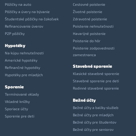
Pôžičky na auto
Cestovné poistenie
Pôžičky a úvery na bývanie
Životné poistenie
Študentské pôžičky na čokoľvek
Zdravotné poistenie
Refinancovanie úverov
Poistenie nehnuteľnosti
P2P pôžičky
Havarijné poistenie
Poistenie do hôr
Hypotéky
Poistenie zodpovednosti
Na kúpu nehnuteľnosti
zamestnanca
Americké hypotéky
Stavebné sporenie
Refinančné hypotéky
Klasické stavebné sporenie
Hypotéky pre mladých
Stavebné sporenie pre deti
Sporenie
Rodinné stavebné sporenie
Termínované vklady
Bežné účty
Vkladné knížky
Bežné účty a balíky služieb
Sporiace účty
Bežné účty pre mladých
Sporenie pre deti
Bežné účty pre študentov
Bežné účty pre seniorov