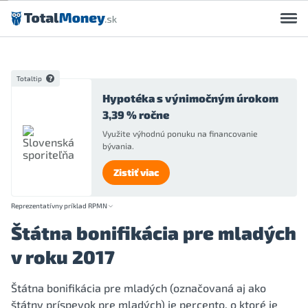
Preskočiť na obsah
Totaltip
Hypotéka s výnimočným úrokom
3,39 % ročne
Využite výhodnú ponuku na financovanie
bývania.
Zistiť viac
Reprezentatívny príklad RPMN
Štátna bonifikácia pre mladých
v roku 2017
Štátna bonifikácia pre mladých (označovaná aj ako
štátny príspevok pre mladých) je percento, o ktoré je