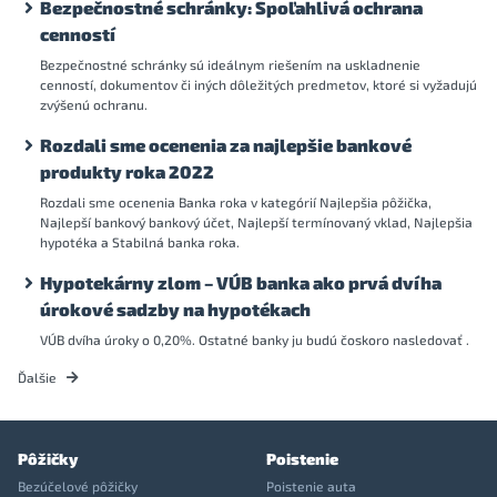
Bezpečnostné schránky: Spoľahlivá ochrana
cenností
Bezpečnostné schránky sú ideálnym riešením na uskladnenie
cenností, dokumentov či iných dôležitých predmetov, ktoré si vyžadujú
zvýšenú ochranu.
Rozdali sme ocenenia za najlepšie bankové
produkty roka 2022
Rozdali sme ocenenia Banka roka v kategórií Najlepšia pôžička,
Najlepší bankový bankový účet, Najlepší termínovaný vklad, Najlepšia
hypotéka a Stabilná banka roka.
Hypotekárny zlom – VÚB banka ako prvá dvíha
úrokové sadzby na hypotékach
VÚB dvíha úroky o 0,20%. Ostatné banky ju budú čoskoro nasledovať .
Ďalšie
Pôžičky
Poistenie
Bezúčelové pôžičky
Poistenie auta