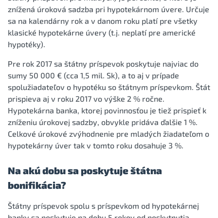
znížená úroková sadzba pri hypotekárnom úvere. Určuje
sa na kalendárny rok a v danom roku platí pre všetky
klasické hypotekárne úvery (t.j. neplatí pre americké
hypotéky).
Pre rok 2017 sa štátny príspevok poskytuje najviac do
sumy 50 000 € (cca 1,5 mil. Sk), a to aj v prípade
spolužiadateľov o hypotéku so štátnym príspevkom. Štát
prispieva aj v roku 2017 vo výške 2 % ročne.
Hypotekárna banka, ktorej povinnosťou je tiež prispieť k
zníženiu úrokovej sadzby, obvykle pridáva ďalšie 1 %.
Celkové úrokové zvýhodnenie pre mladých žiadateľom o
hypotekárny úver tak v tomto roku dosahuje 3 %.
Na akú dobu sa poskytuje štátna
bonifikácia?
Štátny príspevok spolu s príspevkom od hypotekárnej
banky sa poskytuje na dobu 5 rokov od poskytnutia