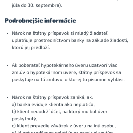
júla do 30. septembra).
Podrobnejšie informácie
Nárok na štátny príspevok si mladý žiadateľ
uplatňuje prostredníctvom banky na základe žiadosti,
ktorú jej predloží.
Ak poberateľ hypotekárneho úveru uzatvorí viac
zmlúv o hypotekárnom úvere, štátny príspevok sa
poskytuje na tú zmluvu, o ktorej to písomne vyhlási.
Nárok na štátny príspevok zaniká, ak:
a) banka eviduje klienta ako neplatiča,
b) klient nedodrží účel, na ktorý mu bol úver
poskytnutý,
c) klient prevedie záväzok z úveru na inú osobu,
d) klient predčasne splatí úver pred uplynutím