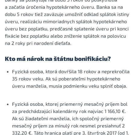
a začatia úročenia hypotekárneho úveru. Banka sa na
dobu 5 rokov tiež zaväzuje umožniť odklad splátok istiny
úveru, realizáciu mimoriadnych splátok hypotekárneho
úveru bez poplatku, predčasné splatenie úveru pri konci
fixácie bez poplatku alebo zníženie splátok na polovicu
na 2 roky pri narodení dieťaťa.
Kto má nárok na štátnu bonifikáciu?
Fyzická osoba, ktorá dovŕšila 18 rokov a neprekročila
35 rokov veku. Ak sú poberateľmi hypotekárneho
úveru manželia, musia podmienku veku splniť obaja.
Fyzická osoba, ktorej priemerný mesačný príjem bol
za predchádzajúci kalendárny rok najviac 1 166,10 €.
Ak sú žiadateľmi manželia, ich spoločný priemerný
mesačný príjem za minulý rok nesmel presiahnuť 2
332,20 €. Táto hranica platí pre 3. štvrťrok 2017 (od 1.