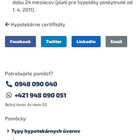
dobu 24 mesiacov (platí pre hypotéky poskytnuté od
1. 4. 2011).
Hypotekárne certifikáty
Facebook
Twitter
LinkedIn
Email
Potrebujete pomôcť?
0948 090 040
+421 948 090 051
Bežný hovor do siete O2
Pomôcky
Typy hypotekárnych úverov