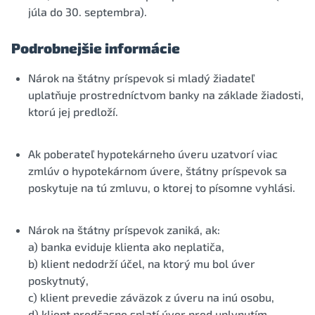
júla do 30. septembra).
Podrobnejšie informácie
Nárok na štátny príspevok si mladý žiadateľ
uplatňuje prostredníctvom banky na základe žiadosti,
ktorú jej predloží.
Ak poberateľ hypotekárneho úveru uzatvorí viac
zmlúv o hypotekárnom úvere, štátny príspevok sa
poskytuje na tú zmluvu, o ktorej to písomne vyhlási.
Nárok na štátny príspevok zaniká, ak:
a) banka eviduje klienta ako neplatiča,
b) klient nedodrží účel, na ktorý mu bol úver
poskytnutý,
c) klient prevedie záväzok z úveru na inú osobu,
d) klient predčasne splatí úver pred uplynutím