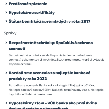
Predčasné splatenie
Hypotekárne certifikáty
Štátna bonifikácia pre mladých v roku 2017
Správy
Bezpečnostné schránky: Spoľahlivá ochrana
cenností
Bezpečnostné schránky sú ideálnym riešením na uskladnenie
cenností, dokumentov či iných dôležitých predmetov, ktoré si vyžadujú
zvýšenú ochranu.
Rozdali sme ocenenia za najlepšie bankové
produkty roka 2022
Rozdali sme ocenenia Banka roka v kategórií Najlepšia pôžička,
Najlepší bankový bankový účet, Najlepší termínovaný vklad, Najlepšia
hypotéka a Stabilná banka roka.
Hypotekárny zlom – VÚB banka ako prvá dvíha
úrokové sadzby na hypotékach