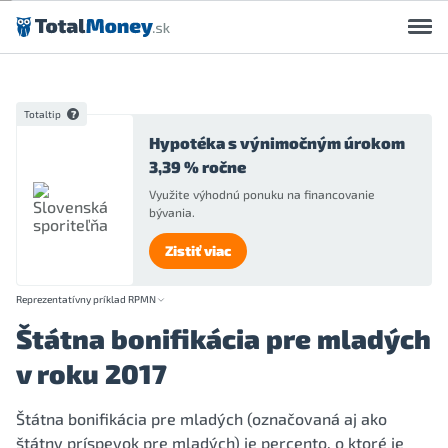
Preskočiť na obsah
Totaltip
Hypotéka s výnimočným úrokom
3,39 % ročne
Využite výhodnú ponuku na financovanie
bývania.
Zistiť viac
Reprezentatívny príklad RPMN
Štátna bonifikácia pre mladých
v roku 2017
Štátna bonifikácia pre mladých (označovaná aj ako
štátny príspevok pre mladých) je percento, o ktoré je