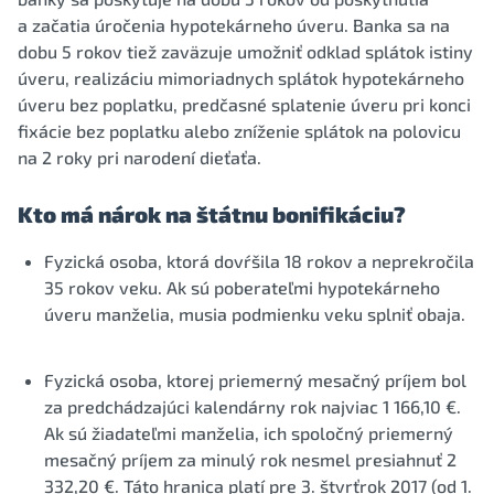
a začatia úročenia hypotekárneho úveru. Banka sa na
dobu 5 rokov tiež zaväzuje umožniť odklad splátok istiny
úveru, realizáciu mimoriadnych splátok hypotekárneho
úveru bez poplatku, predčasné splatenie úveru pri konci
fixácie bez poplatku alebo zníženie splátok na polovicu
na 2 roky pri narodení dieťaťa.
Kto má nárok na štátnu bonifikáciu?
Fyzická osoba, ktorá dovŕšila 18 rokov a neprekročila
35 rokov veku. Ak sú poberateľmi hypotekárneho
úveru manželia, musia podmienku veku splniť obaja.
Fyzická osoba, ktorej priemerný mesačný príjem bol
za predchádzajúci kalendárny rok najviac 1 166,10 €.
Ak sú žiadateľmi manželia, ich spoločný priemerný
mesačný príjem za minulý rok nesmel presiahnuť 2
332,20 €. Táto hranica platí pre 3. štvrťrok 2017 (od 1.