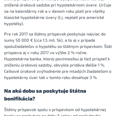
znížená úroková sadzba pri hypotekárnom úvere. Určuje
sa na kalendárny rok a v danom roku platí pre všetky
klasické hypotekárne úvery (t.j. neplatí pre americké
hypotéky).
Pre rok 2017 sa štátny príspevok poskytuje najviac do
sumy 50 000 € (cca 1,5 mil. Sk), a to aj v prípade
spolužiadateľov o hypotéku so štátnym príspevkom. Štát
prispieva aj v roku 2017 vo výške 2 % ročne.
Hypotekárna banka, ktorej povinnosťou je tiež prispieť k
zníženiu úrokovej sadzby, obvykle pridáva ďalšie 1 %.
Celkové úrokové zvýhodnenie pre mladých žiadateľom o
hypotekárny úver tak v tomto roku dosahuje 3 %.
Na akú dobu sa poskytuje štátna
bonifikácia?
Štátny príspevok spolu s príspevkom od hypotekárnej
banky sa poskytuje na dobu 5 rokov od poskytnutia