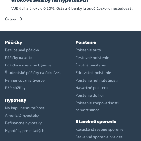
VÚB dvíha úroky o 0,20%. Ostatné banky ju budú čoskoro nasledovať .
Ďalšie
Pôžičky
Poistenie
Bezúčelové pôžičky
Poistenie auta
Pôžičky na auto
Cestovné poistenie
Pôžičky a úvery na bývanie
Životné poistenie
Študentské pôžičky na čokoľvek
Zdravotné poistenie
Refinancovanie úverov
Poistenie nehnuteľnosti
P2P pôžičky
Havarijné poistenie
Poistenie do hôr
Hypotéky
Poistenie zodpovednosti
Na kúpu nehnuteľnosti
zamestnanca
Americké hypotéky
Stavebné sporenie
Refinančné hypotéky
Klasické stavebné sporenie
Hypotéky pre mladých
Stavebné sporenie pre deti