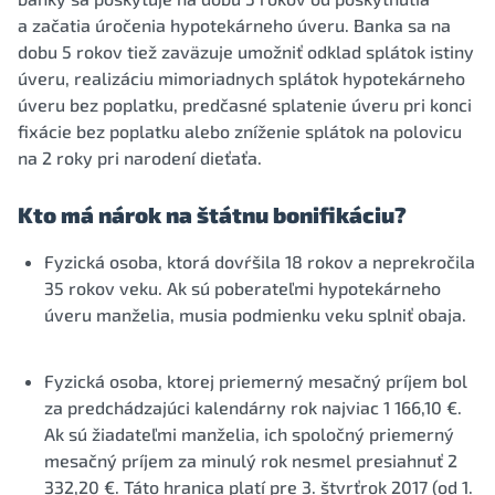
a začatia úročenia hypotekárneho úveru. Banka sa na
dobu 5 rokov tiež zaväzuje umožniť odklad splátok istiny
úveru, realizáciu mimoriadnych splátok hypotekárneho
úveru bez poplatku, predčasné splatenie úveru pri konci
fixácie bez poplatku alebo zníženie splátok na polovicu
na 2 roky pri narodení dieťaťa.
Kto má nárok na štátnu bonifikáciu?
Fyzická osoba, ktorá dovŕšila 18 rokov a neprekročila
35 rokov veku. Ak sú poberateľmi hypotekárneho
úveru manželia, musia podmienku veku splniť obaja.
Fyzická osoba, ktorej priemerný mesačný príjem bol
za predchádzajúci kalendárny rok najviac 1 166,10 €.
Ak sú žiadateľmi manželia, ich spoločný priemerný
mesačný príjem za minulý rok nesmel presiahnuť 2
332,20 €. Táto hranica platí pre 3. štvrťrok 2017 (od 1.