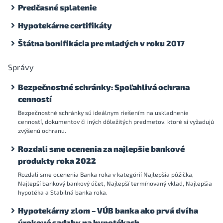
Predčasné splatenie
Hypotekárne certifikáty
Štátna bonifikácia pre mladých v roku 2017
Správy
Bezpečnostné schránky: Spoľahlivá ochrana
cenností
Bezpečnostné schránky sú ideálnym riešením na uskladnenie
cenností, dokumentov či iných dôležitých predmetov, ktoré si vyžadujú
zvýšenú ochranu.
Rozdali sme ocenenia za najlepšie bankové
produkty roka 2022
Rozdali sme ocenenia Banka roka v kategórií Najlepšia pôžička,
Najlepší bankový bankový účet, Najlepší termínovaný vklad, Najlepšia
hypotéka a Stabilná banka roka.
Hypotekárny zlom – VÚB banka ako prvá dvíha
úrokové sadzby na hypotékach