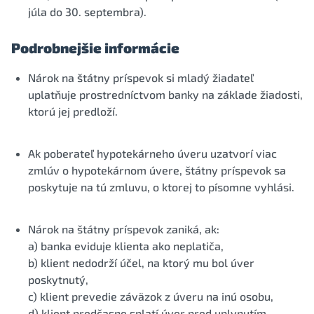
júla do 30. septembra).
Podrobnejšie informácie
Nárok na štátny príspevok si mladý žiadateľ
uplatňuje prostredníctvom banky na základe žiadosti,
ktorú jej predloží.
Ak poberateľ hypotekárneho úveru uzatvorí viac
zmlúv o hypotekárnom úvere, štátny príspevok sa
poskytuje na tú zmluvu, o ktorej to písomne vyhlási.
Nárok na štátny príspevok zaniká, ak:
a) banka eviduje klienta ako neplatiča,
b) klient nedodrží účel, na ktorý mu bol úver
poskytnutý,
c) klient prevedie záväzok z úveru na inú osobu,
d) klient predčasne splatí úver pred uplynutím