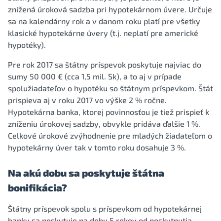
znížená úroková sadzba pri hypotekárnom úvere. Určuje
sa na kalendárny rok a v danom roku platí pre všetky
klasické hypotekárne úvery (t.j. neplatí pre americké
hypotéky).
Pre rok 2017 sa štátny príspevok poskytuje najviac do
sumy 50 000 € (cca 1,5 mil. Sk), a to aj v prípade
spolužiadateľov o hypotéku so štátnym príspevkom. Štát
prispieva aj v roku 2017 vo výške 2 % ročne.
Hypotekárna banka, ktorej povinnosťou je tiež prispieť k
zníženiu úrokovej sadzby, obvykle pridáva ďalšie 1 %.
Celkové úrokové zvýhodnenie pre mladých žiadateľom o
hypotekárny úver tak v tomto roku dosahuje 3 %.
Na akú dobu sa poskytuje štátna
bonifikácia?
Štátny príspevok spolu s príspevkom od hypotekárnej
banky sa poskytuje na dobu 5 rokov od poskytnutia