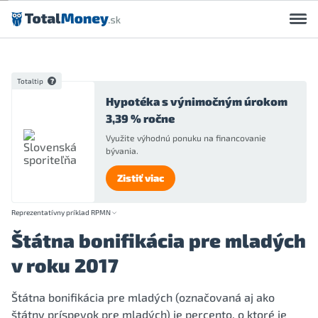
Preskočiť na obsah
Totaltip
Hypotéka s výnimočným úrokom
3,39 % ročne
Využite výhodnú ponuku na financovanie
bývania.
Zistiť viac
Reprezentatívny príklad RPMN
Štátna bonifikácia pre mladých
v roku 2017
Štátna bonifikácia pre mladých (označovaná aj ako
štátny príspevok pre mladých) je percento, o ktoré je