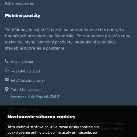
P2P investovanie
Mobilné paušály
TotalMoney je najväčší portál na porovnávanie cien energií a
finančných produktov na Slovensku. Porovnávame pre Vás ceny
elektriny, plynu, bankové produkty, nebankové produkty,
stavebné sporenie a poistenie.
0948 090 040
+421 948 090 051
info@totalmoney.sk
TotalMoney s.r.o.,
Levočská 866, Poprad, 058 01
Nastavenie súborov cookies
O nás
-
Reklama
-
Podmienky používania
-
Ochrana osobných údajov
-
Táto webová stránka používa rôzne druhy cookies pre
Cookies
-
Nastavenia cookies
-
Finančné sprostredkovanie
-
Voľné
poskytovanie online služieb, na účely prihlásenia, na
pracovné miesta